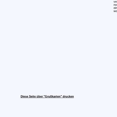
ve
no
ei
wo
Diese Seite über "Grußkarten" drucken