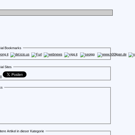
ial Bookmarks
ial Sites
en
ks
tere Artikel in dieser Kategorie