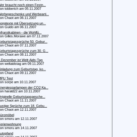
er braucht noch einen Festn...
 tobberich am 05.11.2007
erbegeschenke und Werbearti...
 Chaot am 06.11.2007
ongtexte mit Übersetzung un...
 Guido am 06.11.2007
nfrarotkabinen - die Wohlfü...
 Gilles.Morawe am 07.11.2007
eburtstagssprüche 50. Gebur...
 Chaot am 07.11.2007
eburtstagssprüche zum 30. G...
 Chaot am 08.11.2007
.Dezember ist Welt-Aids-Tag
 weltaidstag am 09.11.2007
inladung zum Geburtstag, ko...
 Chaot am 09.11.2007
PU Test
 sorpe am 10.11.2007
nergiesparlampen der CO2 Ka...
 harald22 am 10.11.2007
riginelle Geburtstagsgesche...
 Chaot am 11.11.2007
ustige Sprüche zum 18. Gebu...
 Chaot am 12.11.2007
üromöbel
 smoru am 12.11.2007
erienwohnung
 smoru am 14.11.2007
utopfand