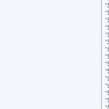
»
W
von
»
W
von
»
S
von
»
I
von
»
G
von
»
G
von
»
1
von
»
E
von
»
M
von
»
E
von
»
O
von
»
L
von
»
B
von
»
F
von
»
A