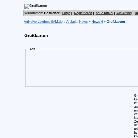
Willkommen:
Besucher
Login
|
Registrieren
|
neue Artikel
|
Alle Artikel
|
I
ArtikelVerzeichnis 0AM.de
»
Artikel
»
News
»
News 4
»
Grußkarten
Grußkarten
Ads
Gr
ke
is
au
an
ve
ka
Ze
de
un
bz
ko