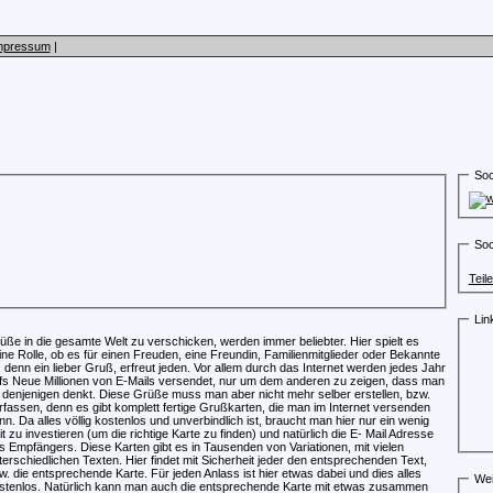
mpressum
|
Soc
Soc
Teil
Lin
üße in die gesamte Welt zu verschicken, werden immer beliebter. Hier spielt es
ine Rolle, ob es für einen Freuden, eine Freundin, Familienmitglieder oder Bekannte
t, denn ein lieber Gruß, erfreut jeden. Vor allem durch das Internet werden jedes Jahr
fs Neue Millionen von E-Mails versendet, nur um dem anderen zu zeigen, dass man
 denjenigen denkt. Diese Grüße muss man aber nicht mehr selber erstellen, bzw.
rfassen, denn es gibt komplett fertige Grußkarten, die man im Internet versenden
nn. Da alles völlig kostenlos und unverbindlich ist, braucht man hier nur ein wenig
it zu investieren (um die richtige Karte zu finden) und natürlich die E- Mail Adresse
s Empfängers. Diese Karten gibt es in Tausenden von Variationen, mit vielen
terschiedlichen Texten. Hier findet mit Sicherheit jeder den entsprechenden Text,
w. die entsprechende Karte. Für jeden Anlass ist hier etwas dabei und dies alles
Wei
stenlos. Natürlich kann man auch die entsprechende Karte mit etwas zusammen