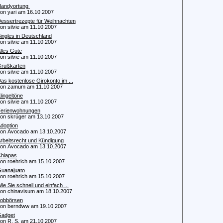
andyortung
 yari am 16.10.2007
essertrezepte für Weihnachten
 silvie am 11.10.2007
ingles in Deutschland
 silvie am 11.10.2007
lles Gute
 silvie am 11.10.2007
rußkarten
 silvie am 11.10.2007
as kostenlose Girokonto im ...
n zamum am 11.10.2007
lingeltöne
 silvie am 11.10.2007
erienwohnungen
 skrüger am 13.10.2007
doption
 Avocado am 13.10.2007
rbeitsrecht und Kündigung
 Avocado am 13.10.2007
hiapas
 roehrich am 15.10.2007
uanajuato
 roehrich am 15.10.2007
ie Sie schnell und einfach ...
 chinavisum am 18.10.2007
obbörsen
 berndww am 19.10.2007
adget
 R. S. am 21.10.2007