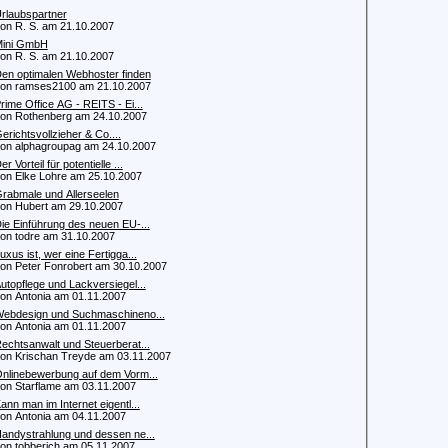
rlaubspartner
 R. S. am 21.10.2007
ini GmbH
 R. S. am 21.10.2007
en optimalen Webhoster finden
 ramses2100 am 21.10.2007
rime Office AG - REITS - Ei...
 Rothenberg am 24.10.2007
erichtsvollzieher & Co....
 alphagroupag am 24.10.2007
er Vorteil für potentielle ...
 Elke Lohre am 25.10.2007
rabmale und Allerseelen
 Hubert am 29.10.2007
ie Einführung des neuen EU-...
 todre am 31.10.2007
uxus ist, wer eine Fertigga...
 Peter Fonrobert am 30.10.2007
utopflege und Lackversiegel...
 Antonia am 01.11.2007
ebdesign und Suchmaschineno...
 Antonia am 01.11.2007
echtsanwalt und Steuerberat...
 Krischan Treyde am 03.11.2007
nlinebewerbung auf dem Vorm...
 Starflame am 03.11.2007
ann man im Internet eigentl...
 Antonia am 04.11.2007
andystrahlung und dessen ne...
 tobberich am 05.11.2007