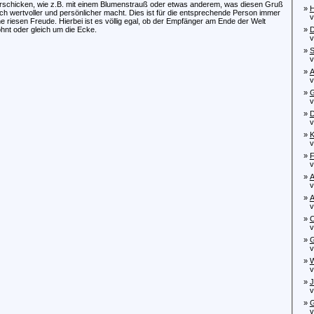
rschicken, wie z.B. mit einem Blumenstrauß oder etwas anderem, was diesen Gruß
»
H
ch wertvoller und persönlicher macht. Dies ist für die entsprechende Person immer
von
ne riesen Freude. Hierbei ist es völlig egal, ob der Empfänger am Ende der Welt
hnt oder gleich um die Ecke.
»
D
von
»
S
von
»
A
von
»
G
von
»
D
vo
»
K
von
»
F
von
»
A
von
»
A
von
»
C
von
»
G
von
»
W
von
»
J
von
»
G
von