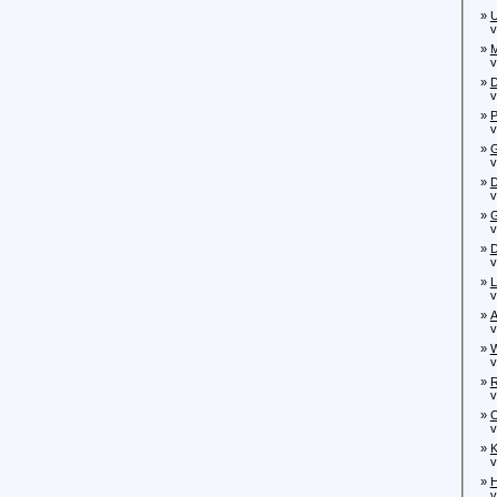
»
U
von
»
M
von
»
D
von
»
P
von
»
G
von
»
D
von
»
G
von
»
D
von
»
L
von
»
A
von
»
W
von
»
R
von
»
O
von
»
K
von
»
H
von