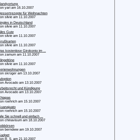
andyortung
 yari am 16.10.2007
essertrezepte für Weihnachten
 silvie am 11.10.2007
ingles in Deutschland
 silvie am 11.10.2007
lles Gute
 silvie am 11.10.2007
rußkarten
 silvie am 11.10.2007
as kostenlose Girokonto im ...
n zamum am 11.10.2007
lingeltöne
 silvie am 11.10.2007
erienwohnungen
 skrüger am 13.10.2007
doption
 Avocado am 13.10.2007
rbeitsrecht und Kündigung
 Avocado am 13.10.2007
hiapas
 roehrich am 15.10.2007
uanajuato
 roehrich am 15.10.2007
ie Sie schnell und einfach ...
 chinavisum am 18.10.2007
obbörsen
 berndww am 19.10.2007
adget
 R. S. am 21.10.2007