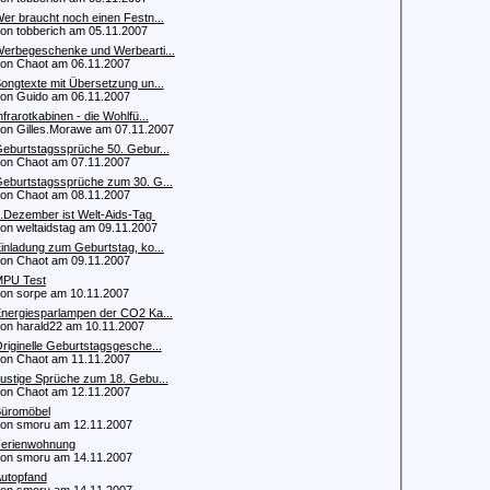
er braucht noch einen Festn...
 tobberich am 05.11.2007
erbegeschenke und Werbearti...
 Chaot am 06.11.2007
ongtexte mit Übersetzung un...
 Guido am 06.11.2007
nfrarotkabinen - die Wohlfü...
 Gilles.Morawe am 07.11.2007
eburtstagssprüche 50. Gebur...
 Chaot am 07.11.2007
eburtstagssprüche zum 30. G...
 Chaot am 08.11.2007
.Dezember ist Welt-Aids-Tag
 weltaidstag am 09.11.2007
inladung zum Geburtstag, ko...
 Chaot am 09.11.2007
PU Test
 sorpe am 10.11.2007
nergiesparlampen der CO2 Ka...
 harald22 am 10.11.2007
riginelle Geburtstagsgesche...
 Chaot am 11.11.2007
ustige Sprüche zum 18. Gebu...
 Chaot am 12.11.2007
üromöbel
 smoru am 12.11.2007
erienwohnung
 smoru am 14.11.2007
utopfand