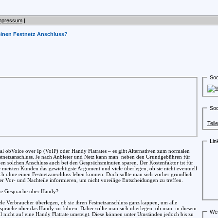
mpressum
|
einen Festnetz Anschluss?
Soc
Soc
Teil
Lin
al obVoice over Ip (VoIP) oder Handy Flatrates – es gibt Alternativen zum normalen
stnetzanschluss. Je nach Anbieter und Netz kann man
neben den Grundgebühren für
nen solchen Anschluss auch bei den Gesprächsminuten sparen. Der Kostenfaktor ist für
e meisten Kunden das gewichtigste Argument und viele überlegen, ob sie nicht eventuell
ch ohne einen Festnetzanschluss leben können. Doch sollte man sich vorher gründlich
er Vor- und Nachteile informieren, um nicht voreilige Entscheidungen zu treffen.
le Gespräche über Handy?
ele Verbraucher überlegen, ob sie ihren Festnetzanschluss ganz kappen, um alle
spräche über das Handy zu führen. Daher sollte man sich überlegen, ob man
in diesem
Wei
ll nicht auf eine Handy Flatrate umsteigt. Diese können unter Umständen jedoch bis zu