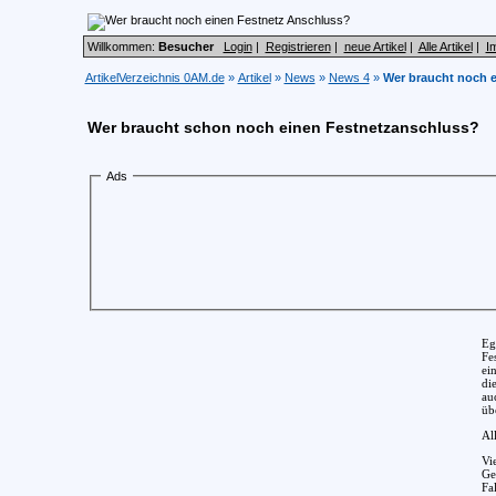
Willkommen:
Besucher
Login
|
Registrieren
|
neue Artikel
|
Alle Artikel
|
I
ArtikelVerzeichnis 0AM.de
»
Artikel
»
News
»
News 4
»
Wer braucht noch 
Wer braucht schon noch einen Festnetzanschluss?
Ads
Eg
Fe
ei
di
au
üb
Al
Vi
Ge
Fa