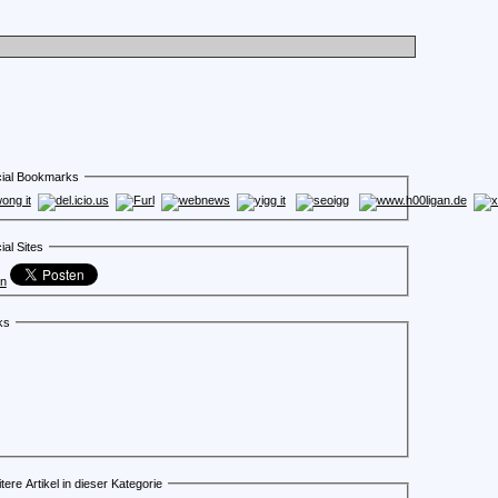
ial Bookmarks
ial Sites
en
ks
tere Artikel in dieser Kategorie