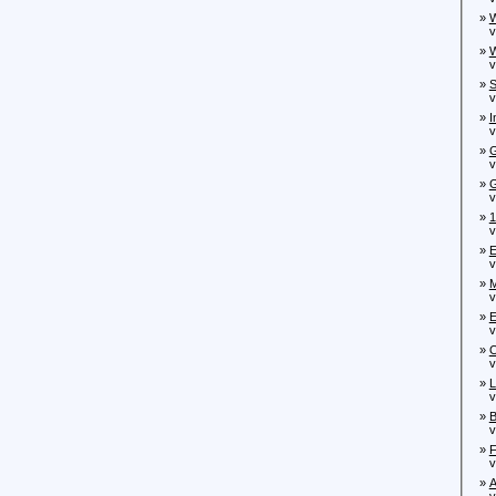
»
W
von
»
W
von
»
S
von
»
I
von
»
G
von
»
G
von
»
1
von
»
E
von
»
M
von
»
E
von
»
O
von
»
L
von
»
B
von
»
F
von
»
A