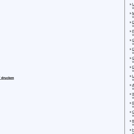
»
U
von
»
M
von
»
D
von
»
P
von
»
G
von
»
D
von
»
G
von
»
D
von
»
L
" drucken
von
»
A
von
»
W
von
»
R
von
»
O
von
»
K
von
»
H
von