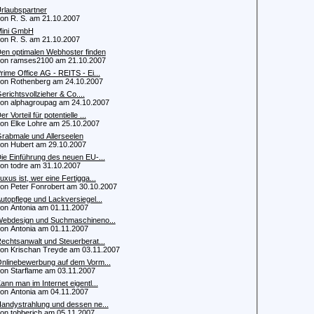
rlaubspartner
 R. S. am 21.10.2007
ini GmbH
 R. S. am 21.10.2007
en optimalen Webhoster finden
 ramses2100 am 21.10.2007
rime Office AG - REITS - Ei...
 Rothenberg am 24.10.2007
erichtsvollzieher & Co....
 alphagroupag am 24.10.2007
er Vorteil für potentielle ...
 Elke Lohre am 25.10.2007
rabmale und Allerseelen
 Hubert am 29.10.2007
ie Einführung des neuen EU-...
 todre am 31.10.2007
uxus ist, wer eine Fertigga...
 Peter Fonrobert am 30.10.2007
utopflege und Lackversiegel...
 Antonia am 01.11.2007
ebdesign und Suchmaschineno...
 Antonia am 01.11.2007
echtsanwalt und Steuerberat...
 Krischan Treyde am 03.11.2007
nlinebewerbung auf dem Vorm...
 Starflame am 03.11.2007
ann man im Internet eigentl...
 Antonia am 04.11.2007
andystrahlung und dessen ne...
 tobberich am 05.11.2007