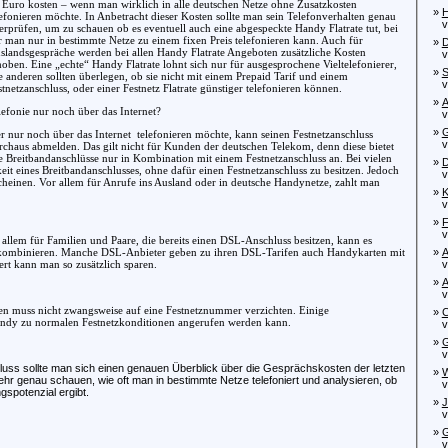
 Euro kosten – wenn man wirklich in alle deutschen Netze ohne Zusatzkosten
»
H
lefonieren möchte. In Anbetracht dieser Kosten sollte man sein Telefonverhalten genau
von
erprüfen, um zu schauen ob es eventuell auch eine abgespeckte Handy Flatrate tut, bei
r man nur in bestimmte Netze zu einem fixen Preis telefonieren kann. Auch für
»
D
slandsgespräche werden bei allen Handy Flatrate Angeboten zusätzliche Kosten
von
hoben. Eine „echte“ Handy Flatrate lohnt sich nur für ausgesprochene Vieltelefonierer,
»
S
le anderen sollten überlegen, ob sie nicht mit einem Prepaid Tarif und einem
von
stnetzanschluss, oder einer Festnetz Flatrate günstiger telefonieren können.
»
A
lefonie nur noch über das Internet?
von
»
G
r nur noch über das Internet
telefonieren möchte, kann seinen Festnetzanschluss
von
rchaus abmelden. Das gilt nicht für Kunden der deutschen Telekom, denn diese bietet
le Breitbandanschlüsse nur in Kombination mit einem Festnetzanschluss an. Bei vielen
»
D
it eines Breitbandanschlusses, ohne dafür einen Festnetzanschluss zu besitzen. Jedoch
vo
 scheinen. Vor allem für Anrufe ins Ausland oder in deutsche Handynetze, zahlt man
»
K
von
»
F
von
allem für Familien und Paare, die bereits einen DSL-Anschluss besitzen, kann es
e zu kombinieren. Manche DSL-Anbieter geben zu ihren DSL-Tarifen auch Handykarten mit
»
A
rt kann man so zusätzlich sparen.
von
»
A
von
hten muss nicht zwangsweise auf eine Festnetznummer verzichten. Einige
»
C
andy zu normalen Festnetzkonditionen angerufen werden kann.
von
»
G
von
uss sollte man sich einen genauen Überblick über die Gesprächskosten der letzten
»
W
r genau schauen, wie oft man in bestimmte Netze telefoniert und analysieren, ob
von
spotenzial ergibt.
»
J
von
»
G
von