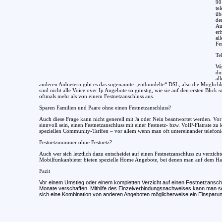
90
te
üb
de
Au
er
al
Fe
Te
We
du
al
anderen Anbietern gibt es das sogenannte „entbündelte“ DSL, also die Möglichke
sind nicht alle Voice over Ip Angebote so günstig, wie sie auf den ersten Blick
oftmals mehr als von einem Festnetzanschluss aus.
Sparen Familien und Paare ohne einen Festnetzanschluss?
Auch diese Frage kann nicht generell mit Ja oder Nein beantwortet werden. Vor 
sinnvoll sein, einen Festnetzanschluss mit einer Festnetz- bzw. VoIP-Flatrat
speziellen Community-Tarifen – vor allem wenn man oft untereinander telefonie
Festnetznummer ohne Festnetz?
Auch wer sich letztlich dazu entscheidet auf einen Festnetzanschluss zu verzic
Mobilfunkanbieter bieten spezielle Home Angebote, bei denen man auf dem H
Fazit
Vor einem Umstieg oder einem kompletten Verzicht auf einen Festnetzanschl
Monate verschaffen. Mithilfe des Einzelverbindungsnachweises kann man seh
sich eine Kombination von anderen Angeboten möglicherweise ein Einsparung