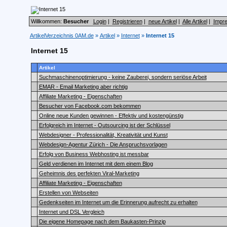
Willkommen:
Besucher
Login
|
Registrieren
|
neue Artikel
|
Alle Artikel
|
Impr
ArtikelVerzeichnis 0AM.de
»
Artikel
»
Internet
»
Internet 15
Internet 15
Artikel
Suchmaschinenoptimierung - keine Zauberei, sondern seriöse Arbeit
EMAR - Email Marketing aber richtig
Affiliate Marketing - Eigenschaften
Besucher von Facebook.com bekommen
Online neue Kunden gewinnen - Effektiv und kostengünstig
Erfolgreich im Internet - Outsourcing ist der Schlüssel
Webdesigner - Professionalität, Kreativität und Kunst
Webdesign-Agentur Zürich - Die Anspruchsvorlagen
Erfolg von Business Webhosting ist messbar
Geld verdienen im Internet mit dem einem Blog
Geheimnis des perfekten Viral-Marketing
Affiliate Marketing - Eigenschaften
Erstellen von Webseiten
Gedenkseiten im Internet um die Erinnerung aufrecht zu erhalten
Internet und DSL Vergleich
Die eigene Homepage nach dem Baukasten-Prinzip