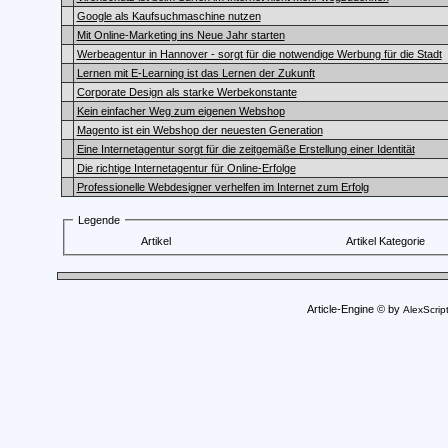
Google als Kaufsuchmaschine nutzen
Mit Online-Marketing ins Neue Jahr starten
Werbeagentur in Hannover - sorgt für die notwendige Werbung für die Stadt
Lernen mit E-Learning ist das Lernen der Zukunft
Corporate Design als starke Werbekonstante
Kein einfacher Weg zum eigenen Webshop
Magento ist ein Webshop der neuesten Generation
Eine Internetagentur sorgt für die zeitgemäße Erstellung einer Identität
Die richtige Internetagentur für Online-Erfolge
Professionelle Webdesigner verhelfen im Internet zum Erfolg
Legende
Artikel
Artikel Kategorie
Article-Engine © by
AlexScrip