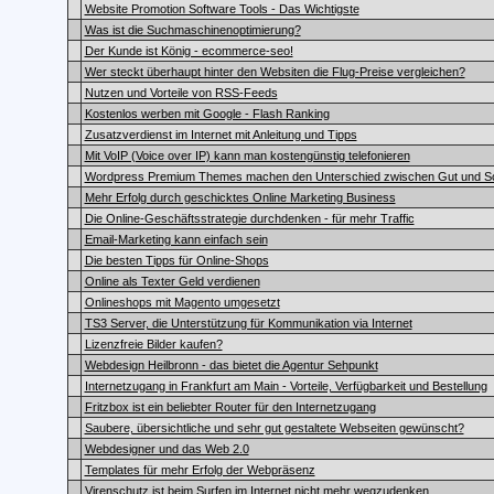
Website Promotion Software Tools - Das Wichtigste
Was ist die Suchmaschinenoptimierung?
Der Kunde ist König - ecommerce-seo!
Wer steckt überhaupt hinter den Websiten die Flug-Preise vergleichen?
Nutzen und Vorteile von RSS-Feeds
Kostenlos werben mit Google - Flash Ranking
Zusatzverdienst im Internet mit Anleitung und Tipps
Mit VoIP (Voice over IP) kann man kostengünstig telefonieren
Wordpress Premium Themes machen den Unterschied zwischen Gut und Sc
Mehr Erfolg durch geschicktes Online Marketing Business
Die Online-Geschäftsstrategie durchdenken - für mehr Traffic
Email-Marketing kann einfach sein
Die besten Tipps für Online-Shops
Online als Texter Geld verdienen
Onlineshops mit Magento umgesetzt
TS3 Server, die Unterstützung für Kommunikation via Internet
Lizenzfreie Bilder kaufen?
Webdesign Heilbronn - das bietet die Agentur Sehpunkt
Internetzugang in Frankfurt am Main - Vorteile, Verfügbarkeit und Bestellung
Fritzbox ist ein beliebter Router für den Internetzugang
Saubere, übersichtliche und sehr gut gestaltete Webseiten gewünscht?
Webdesigner und das Web 2.0
Templates für mehr Erfolg der Webpräsenz
Virenschutz ist beim Surfen im Internet nicht mehr wegzudenken