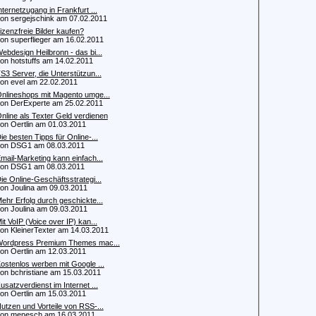
nternetzugang in Frankfurt ...
 sergejschink am 07.02.2011
izenzfreie Bilder kaufen?
 superflieger am 16.02.2011
ebdesign Heilbronn - das bi...
 hotstuffs am 14.02.2011
S3 Server, die Unterstützun...
 evel am 22.02.2011
nlineshops mit Magento umge...
 DerExperte am 25.02.2011
nline als Texter Geld verdienen
 Oertlin am 01.03.2011
ie besten Tipps für Online-...
n DSG1 am 08.03.2011
mail-Marketing kann einfach...
n DSG1 am 08.03.2011
ie Online-Geschäftsstrategi...
 Joulina am 09.03.2011
ehr Erfolg durch geschickte...
 Joulina am 09.03.2011
it VoIP (Voice over IP) kan...
 KleinerTexter am 14.03.2011
ordpress Premium Themes mac...
 Oertlin am 12.03.2011
ostenlos werben mit Google ...
 bchristiane am 15.03.2011
usatzverdienst im Internet ...
 Oertlin am 15.03.2011
utzen und Vorteile von RSS-...
n menesch am 16.03.2011