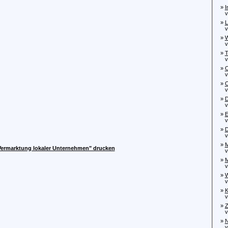
»
I
von
»
L
von
»
W
von
»
T
von
»
O
von
»
O
von
»
D
vo
»
E
vo
»
D
von
»
M
 Vermarktung lokaler Unternehmen" drucken
von
»
M
von
»
W
von
»
K
von
»
Z
von
»
N
vo