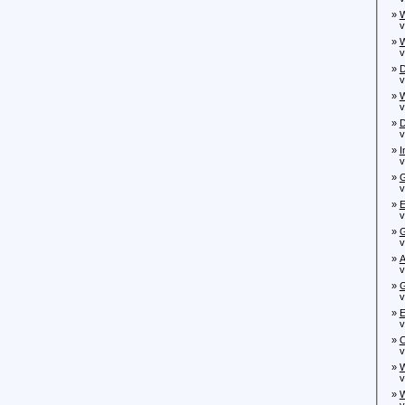
»
W
von
»
W
von
»
D
von
»
W
von
»
D
von
»
I
von
»
G
vo
»
E
von
»
G
von
»
A
von
»
G
von
»
E
vo
»
O
von
»
W
von
»
W