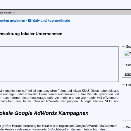
mpressum
|
unden gewinnen - Effektiv und kostengünstig
ermarktung lokaler Unternehmen
Soc
Soc
Teil
Lin
nnung im Internet" mit einem speziellen Fokus auf lokale KMU. Diese haben bislang
geszeitungen oder in lokalen Branchenverzeichnissen für ihre Dienste geworben und
das Internet bietet heutzutage sehr viel mehr und vor allem sehr viel effizientere,
anzutreiben, wie bspw. Google AdWords Kampagnen, Google Places SEO und
okale Google AdWords Kampagnen
e größte Herausforderung bei lokalen und regionalen Google AdWords Maßnahmen
Wei
t die Analyse relevanter Keywords (=Suchbegriffe), die auch tatsächlich dazu