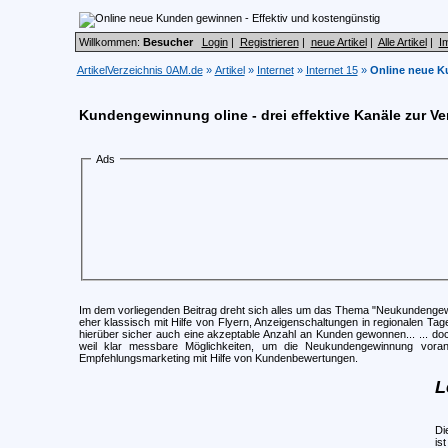
Willkommen:
Besucher
Login
|
Registrieren
|
neue Artikel
|
Alle Artikel
|
I
ArtikelVerzeichnis 0AM.de
»
Artikel
»
Internet
»
Internet 15
»
Online neue K
Kundengewinnung oline - drei effektive Kanäle zur V
Ads
Im dem vorliegenden Beitrag dreht sich alles um das Thema "Neukundengewi
eher klassisch mit Hilfe von Flyern, Anzeigenschaltungen in regionalen Ta
hierüber sicher auch eine akzeptable Anzahl an Kunden gewonnen... ... doch 
weil klar messbare Möglichkeiten, um die Neukundengewinnung vor
Empfehlungsmarketing mit Hilfe von Kundenbewertungen.
L
Di
is