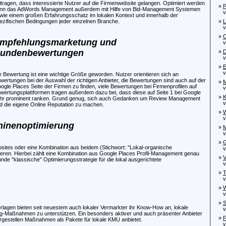
itragen, dass interessierte Nutzer auf die Firmenwebsite gelangen. Optimiert werden
»
P
nn das AdWords Management außerdem mit Hilfe von Bid-Management Systemen
von
wie einem großen Erfahrungsschatz im lokalen Kontext und innerhalb der
»
L
ezifischen Bedingungen jeder einzelnen Branche.
vo
»
C
mpfehlungsmarketung und
von
undenbewertungen
»
D
von
»
E
von
e Bewertung ist eine wichtige Größe geworden. Nutzer orientieren sich an
wertungen bei der Auswahl der richtigen Anbieter, die Bewertungen sind auch auf der
»
M
ogle Places Seite der Firmen zu finden, viele Bewertungen bei Firmenprofilen auf
von
wertungsplattformen tragen außerdem dazu bei, dass diese auf Seite 1 bei Google
»
K
hr prominent ranken. Grund genug, sich auch Gedanken um Review Management
von
d die eigene Online Reputation zu machen.
»
W
von
hinenoptimierung
»
M
von
»
G
bsites oder eine Kombination aus beidem (Stichwort: "Lokal-organische
von
onieren. Hierbei zählt eine Kombination aus Google Places Profil-Management genau
»
V
nde "klassische" Optimierungsstrategie für die lokal ausgerichtete
von
»
T
von
»
W
von
»
S
lagen bieten seit neuestem auch lokaler Vermarkter ihr Know-How an, lokale
von
ing-Maßnahmen zu unterstützen. Ein besonders aktiver und auch präsenter Anbieter
»
F
vorgestellen Maßnahmen als Pakete für lokale KMU anbietet.
von