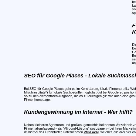
be
ka
so
sp
E
K
Di
Be
Go
Be
se
un
SEO für Google Places - Lokale Suchmasc
Bei SEO für Google Places geht es im Kern darum, lokale Firmenprofile/ We
Mischresultate") für lokale Suchbegriffe möglichst gut bei Google zu positi
so zu den elementaren Aufgaben, die es zu erledigen gilt, wie auch eine gesu
Firmenhomepage.
Kundengewinnung im Internet - Wer hilft?
Neben kleineren Agenturen und großen, gemeinhin bekannten Verzeichnisver
Firmen allumfassend - als "Allround-Lösung" sozusagen - bei ihren Market
ist hierbei das Frankfurter Unternehmen
WinLocal
, welches alle drei hier 