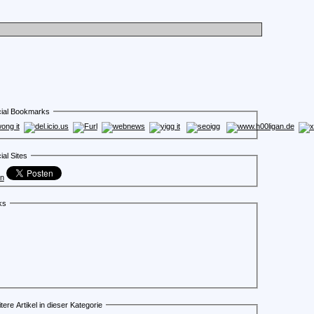
ial Bookmarks
ial Sites
en
ks
tere Artikel in dieser Kategorie