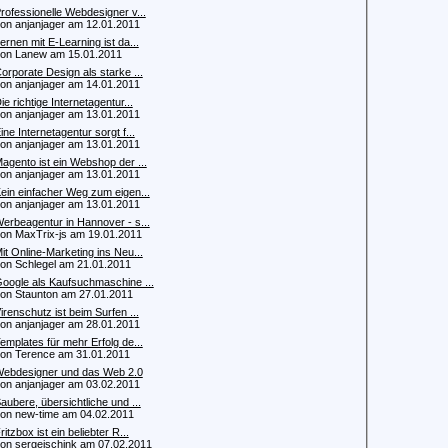
rofessionelle Webdesigner v...
 anjanjager am 12.01.2011
ernen mit E-Learning ist da...
n Lanew am 15.01.2011
orporate Design als starke ...
 anjanjager am 14.01.2011
ie richtige Internetagentur...
 anjanjager am 13.01.2011
ine Internetagentur sorgt f...
 anjanjager am 13.01.2011
agento ist ein Webshop der ...
 anjanjager am 13.01.2011
ein einfacher Weg zum eigen...
 anjanjager am 13.01.2011
erbeagentur in Hannover - s...
 MaxTrix-js am 19.01.2011
it Online-Marketing ins Neu...
 Schlegel am 21.01.2011
oogle als Kaufsuchmaschine ...
 Staunton am 27.01.2011
irenschutz ist beim Surfen ...
 anjanjager am 28.01.2011
emplates für mehr Erfolg de...
 Terence am 31.01.2011
ebdesigner und das Web 2.0
 anjanjager am 03.02.2011
aubere, übersichtliche und ...
 new-time am 04.02.2011
ritzbox ist ein beliebter R...
 sergejschink am 07.02.2011