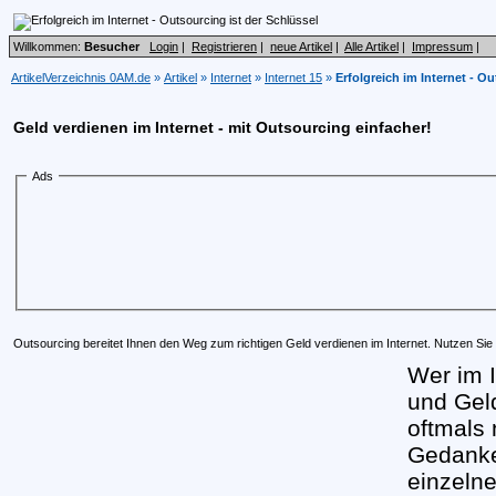
Willkommen:
Besucher
Login
|
Registrieren
|
neue Artikel
|
Alle Artikel
|
Impressum
|
ArtikelVerzeichnis 0AM.de
»
Artikel
»
Internet
»
Internet 15
»
Erfolgreich im Internet - O
Geld verdienen im Internet - mit Outsourcing einfacher!
Ads
Outsourcing bereitet Ihnen den Weg zum richtigen Geld verdienen im Internet. Nutzen Si
Wer im I
und Gel
oftmals 
Gedanke
einzelne