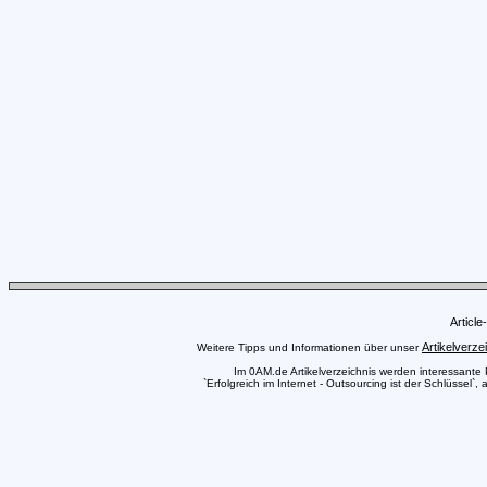
Articl
Artikelverze
Weitere Tipps und Informationen über unser
Im 0AM.de Artikelverzeichnis werden interessante Pr
`Erfolgreich im Internet - Outsourcing ist der Schlüssel`