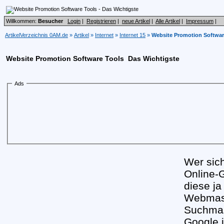
Willkommen:
Besucher
Login
|
Registrieren
|
neue Artikel
|
Alle Artikel
|
Impressum
|
ArtikelVerzeichnis 0AM.de
»
Artikel
»
Internet
»
Internet 15
»
Website Promotion Software
Website Promotion Software Tools  Das Wichtigste
Ads
Wer sich
Online-G
diese j
Webmast
Suchmas
Google 