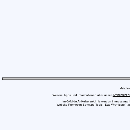
Articl
Artikelverze
Weitere Tipps und Informationen über unser
Im 0AM.de Artikelverzeichnis werden interessante Pr
`Website Promotion Software Tools - Das Wichtigste`, a