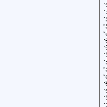
»
I
von
»
L
von
»
W
von
»
T
von
»
O
von
»
O
von
»
D
vo
»
E
vo
»
D
von
»
M
von
»
M
von
»
W
von
»
K
von
»
Z
von
»
N
vo