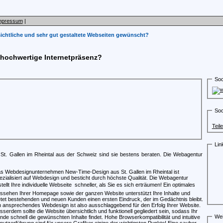
mpressum
|
ichtliche und sehr gut gestaltete Webseiten gewünscht?
 hochwertige Internetpräsenz?
Soc
Soc
Teil
Lin
t. Gallen im Rheintal aus der Schweiz sind sie bestens beraten. Die Webagentur
s Webdesignunternehmen New-Time-Design aus St. Gallen im Rheintal ist
ezialisiert auf Webdesign und besticht durch höchste Qualität. Die Webagentur
stellt Ihre individuelle Webseite  schneller, als Sie es sich erträumen! Ein optimales
ssehen Ihrer Homepage sowie der ganzen Website unterstützt Ihre Inhalte und
etet bestehenden und neuen Kunden einen ersten Eindruck, der im Gedächtnis bleibt.
n ansprechendes Webdesign ist also ausschlaggebend für den Erfolg Ihrer Website.
sserdem sollte die Website übersichtlich und funktionell gegliedert sein, sodass Ihr
Wei
nde schnell die gewünschten Inhalte findet. Hohe Browserkompatibilität und intuitive
nutzerführung sind für unsere Grafiker einige der wichtigsten Punkte! Eine sauber