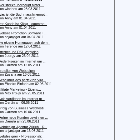
er steckt überhaupt hinter ...
 winches am 28.03.2011
as ist die Suchmaschinenopt...
 Anny am 01.04.2011
er Kunde ist König - ecomme...
 Anny am 01.04.2011
ebsite Promotion Software T...
 anjanjager am 04.04.2011
ie eigene Homepage nach dem...
 Terence am 12.04.2011
nternet und DSL Vergleich
 Joergy am 23.04.2011
edenkseiten im Internet um ...
n Carmen am 12.05.2011
rstellen von Webseiten
 Zuzana am 16.05.2011
eheimnis des perfekten Vira...
 Ebooks Einfach am 02.06.2011
ffiliate Marketing - Eigens...
 MaxTrix-js am 25.05.2011
eld verdienen im Internet m...
 Oertlin am 06.06.2011
rfolg von Business Webhosti...
n Carmen am 10.06.2011
nline neue Kunden gewinnen ...
 Daniela am 23.06.2011
ebdesign-Agentur Zürich - D...
 anjanjager am 13.06.2011
ebdesigner - Professionalit...