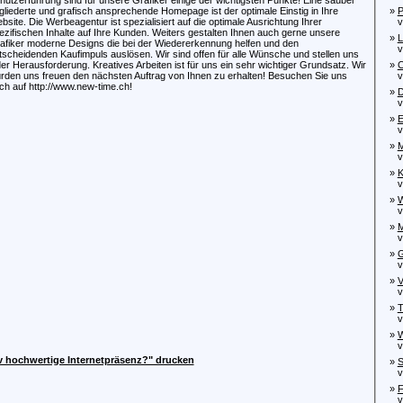
gliederte und grafisch ansprechende Homepage ist der optimale Einstig in Ihre
»
P
bsite. Die Werbeagentur ist spezialisiert auf die optimale Ausrichtung Ihrer
von
ezifischen Inhalte auf Ihre Kunden. Weiters gestalten Ihnen auch gerne unsere
»
L
afiker moderne Designs die bei der Wiedererkennung helfen und den
vo
tscheidenden Kaufimpuls auslösen. Wir sind offen für alle Wünsche und stellen uns
der Herausforderung. Kreatives Arbeiten ist für uns ein sehr wichtiger Grundsatz. Wir
»
C
rden uns freuen den nächsten Auftrag von Ihnen zu erhalten! Besuchen Sie uns
von
ch auf http://www.new-time.ch!
»
D
von
»
E
von
»
M
von
»
K
von
»
W
von
»
M
von
»
G
von
»
V
von
»
T
von
»
W
von
iv hochwertige Internetpräsenz?" drucken
»
S
von
»
F
von