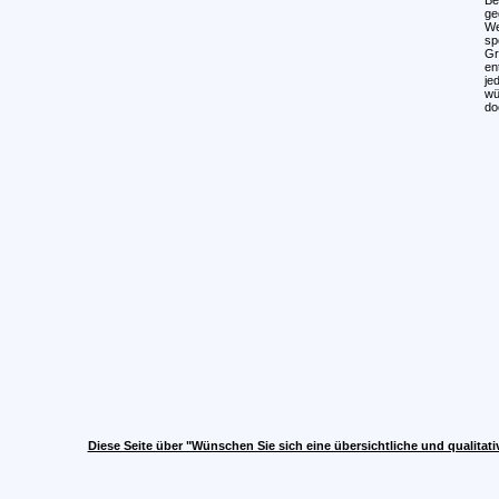
ge
We
sp
Gr
en
je
wü
do
Diese Seite über "Wünschen Sie sich eine übersichtliche und qualitat