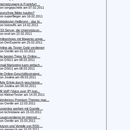
nternetzugang in Frankfurt ...
 sergejschink am 07.02.2011
izenzfreie Bilder kaufen?
 superflieger am 16.02.2011
ebdesign Heilbronn - das bi...
 hotstuffs am 14.02.2011
S3 Server, die Unterstützun...
 evel am 22.02.2011
nlineshops mit Magento umge...
 DerExperte am 25.02.2011
nline als Texter Geld verdienen
 Oertlin am 01.03.2011
ie besten Tipps für Online-...
n DSG1 am 08.03.2011
mail-Marketing kann einfach...
n DSG1 am 08.03.2011
ie Online-Geschäftsstrategi...
 Joulina am 09.03.2011
ehr Erfolg durch geschickte...
 Joulina am 09.03.2011
it VoIP (Voice over IP) kan...
 KleinerTexter am 14.03.2011
ordpress Premium Themes mac...
 Oertlin am 12.03.2011
ostenlos werben mit Google ...
 bchristiane am 15.03.2011
usatzverdienst im Internet ...
 Oertlin am 15.03.2011
utzen und Vorteile von RSS-...
n menesch am 16.03.2011