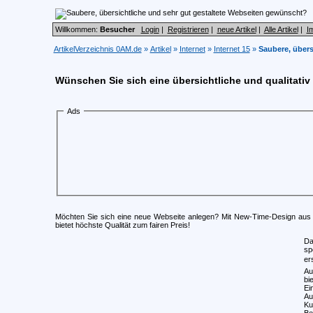
Willkommen:
Besucher
Login
|
Registrieren
|
neue Artikel
|
Alle Artikel
|
I
ArtikelVerzeichnis 0AM.de
»
Artikel
»
Internet
»
Internet 15
»
Saubere, übers
Wünschen Sie sich eine übersichtliche und qualitativ
Ads
Möchten Sie sich eine neue Webseite anlegen? Mit New-Time-Design aus S
bietet höchste Qualität zum fairen Preis!
Da
sp
er
Au
bi
Ei
Au
Ku
Be