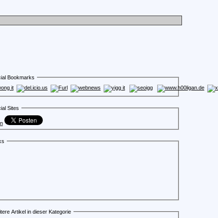
ial Bookmarks
ial Sites
en
ks
tere Artikel in dieser Kategorie