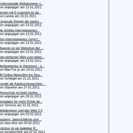
rofessionelle Webdesigner v...
 anjanjager am 12.01.2011
ernen mit E-Learning ist da...
n Lanew am 15.01.2011
orporate Design als starke ...
 anjanjager am 14.01.2011
ie richtige Internetagentur...
 anjanjager am 13.01.2011
ine Internetagentur sorgt f...
 anjanjager am 13.01.2011
agento ist ein Webshop der ...
 anjanjager am 13.01.2011
ein einfacher Weg zum eigen...
 anjanjager am 13.01.2011
erbeagentur in Hannover - s...
 MaxTrix-js am 19.01.2011
it Online-Marketing ins Neu...
 Schlegel am 21.01.2011
oogle als Kaufsuchmaschine ...
 Staunton am 27.01.2011
irenschutz ist beim Surfen ...
 anjanjager am 28.01.2011
emplates für mehr Erfolg de...
 Terence am 31.01.2011
ebdesigner und das Web 2.0
 anjanjager am 03.02.2011
aubere, übersichtliche und ...
 new-time am 04.02.2011
ritzbox ist ein beliebter R...
 sergejschink am 07.02.2011