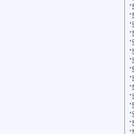
»
W
von
»
W
von
»
D
von
»
W
von
»
D
von
»
I
von
»
G
vo
»
E
von
»
G
von
»
A
von
»
G
von
»
E
vo
»
O
von
»
W
von
»
W