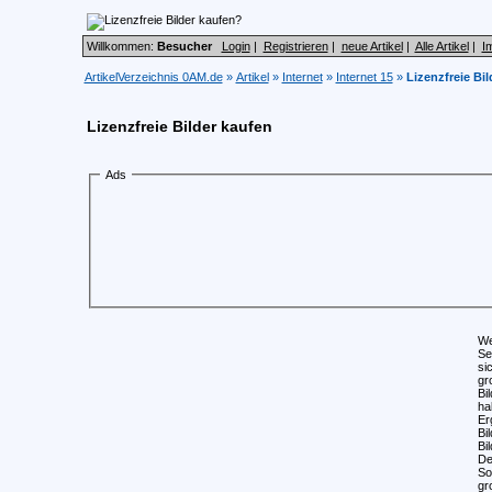
Willkommen:
Besucher
Login
|
Registrieren
|
neue Artikel
|
Alle Artikel
|
I
ArtikelVerzeichnis 0AM.de
»
Artikel
»
Internet
»
Internet 15
»
Lizenzfreie Bi
Lizenzfreie Bilder kaufen
Ads
We
Se
si
gr
Bi
ha
Er
Bi
Bi
De
So
gr