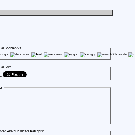
ial Bookmarks
ial Sites
en
ks
tere Artikel in dieser Kategorie