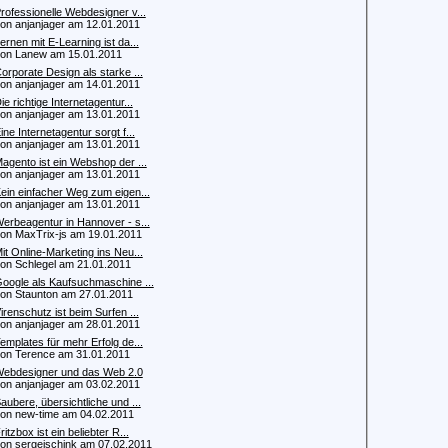
rofessionelle Webdesigner v...
 anjanjager am 12.01.2011
ernen mit E-Learning ist da...
n Lanew am 15.01.2011
orporate Design als starke ...
 anjanjager am 14.01.2011
ie richtige Internetagentur...
 anjanjager am 13.01.2011
ine Internetagentur sorgt f...
 anjanjager am 13.01.2011
agento ist ein Webshop der ...
 anjanjager am 13.01.2011
ein einfacher Weg zum eigen...
 anjanjager am 13.01.2011
erbeagentur in Hannover - s...
 MaxTrix-js am 19.01.2011
it Online-Marketing ins Neu...
 Schlegel am 21.01.2011
oogle als Kaufsuchmaschine ...
 Staunton am 27.01.2011
irenschutz ist beim Surfen ...
 anjanjager am 28.01.2011
emplates für mehr Erfolg de...
 Terence am 31.01.2011
ebdesigner und das Web 2.0
 anjanjager am 03.02.2011
aubere, übersichtliche und ...
 new-time am 04.02.2011
ritzbox ist ein beliebter R...
 sergejschink am 07.02.2011