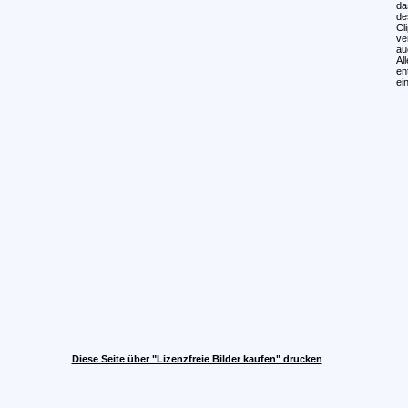
da
de
Cl
ve
au
Al
en
ei
Diese Seite über "Lizenzfreie Bilder kaufen" drucken