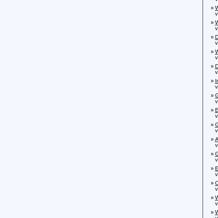
»
W
von
»
W
von
»
D
von
»
W
von
»
D
von
»
I
von
»
G
vo
»
E
von
»
G
von
»
A
von
»
G
von
»
E
vo
»
O
von
»
W
von
»
W