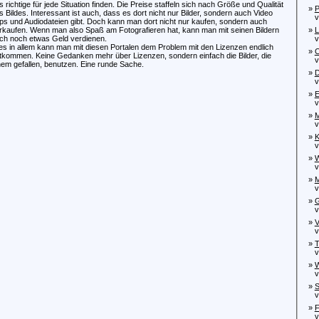
s richtige für jede Situation finden. Die Preise staffeln sich nach Größe und Qualität
»
P
s Bildes. Interessant ist auch, dass es dort nicht nur Bilder, sondern auch Video
von
ips und Audiodateien gibt. Doch kann man dort nicht nur kaufen, sondern auch
rkaufen. Wenn man also Spaß am Fotografieren hat, kann man mit seinen Bildern
»
L
ch noch etwas Geld verdienen.
vo
les in allem kann man mit diesen Portalen dem Problem mit den Lizenzen endlich
»
C
tkommen. Keine Gedanken mehr über Lizenzen, sondern einfach die Bilder, die
von
nem gefallen, benutzen. Eine runde Sache.
»
D
von
»
E
von
»
M
von
»
K
von
»
W
von
»
M
von
»
G
von
»
V
von
»
T
von
»
W
von
»
S
von
»
F
von