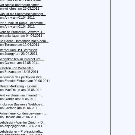
er steckt überhaupt hinter ...
 winches am 28.03.2011
as ist die Suchmaschinenopt...
 Anny am 01.04.2011
er Kunde ist König - ecomme...
 Anny am 01.04.2011
ebsite Promotion Software T...
 anjanjager am 04.04.2011
ie eigene Homepage nach dem...
 Terence am 12.04.2011
nternet und DSL Vergleich
 Joergy am 23.04.2011
edenkseiten im Internet um ...
n Carmen am 12.05.2011
rstellen von Webseiten
 Zuzana am 16.05.2011
eheimnis des perfekten Vira...
 Ebooks Einfach am 02.06.2011
ffiliate Marketing - Eigens...
 MaxTrix-js am 25.05.2011
eld verdienen im Internet m...
 Oertlin am 06.06.2011
rfolg von Business Webhosti...
n Carmen am 10.06.2011
nline neue Kunden gewinnen ...
 Daniela am 23.06.2011
ebdesign-Agentur Zürich - D...
 anjanjager am 13.06.2011
ebdesigner - Professionalit...