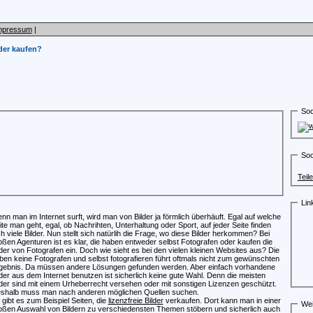
mpressum
|
lder kaufen?
Soc
Soc
Teil
Lin
nn man im Internet surft, wird man von Bilder ja förmlich überhäuft. Egal auf welche
ite man geht, egal, ob Nachrihten, Unterhaltung oder Sport, auf jeder Seite finden
ch viele Bilder. Nun stellt sich natürlih die Frage, wo diese Bilder herkommen? Bei
oßen Agenturen ist es klar, die haben entweder selbst Fotografen oder kaufen die
lder von Fotografen ein. Doch wie sieht es bei den vielen kleinen Websites aus? Die
ben keine Fotografen und selbst fotografieren führt oftmals nicht zum gewünschten
gebnis. Da müssen andere Lösungen gefunden werden. Aber einfach vorhandene
lder aus dem Internet benutzen ist sicherlich keine gute Wahl. Denn die meisten
lder sind mit einem Urheberrecht versehen oder mit sonstigen Lizenzen geschützt.
shalb muss man nach anderen möglichen Quellen suchen.
 gibt es zum Beispiel Seiten, die
lizenzfreie Bilder
verkaufen. Dort kann man in einer
Wei
oßen Auswahl von Bildern zu verschiedensten Themen stöbern und sicherlich auch