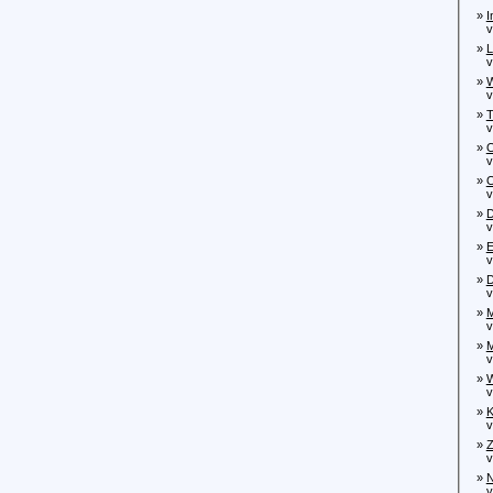
»
I
von
»
L
von
»
W
von
»
T
von
»
O
von
»
O
von
»
D
vo
»
E
vo
»
D
von
»
M
von
»
M
von
»
W
von
»
K
von
»
Z
von
»
N
vo