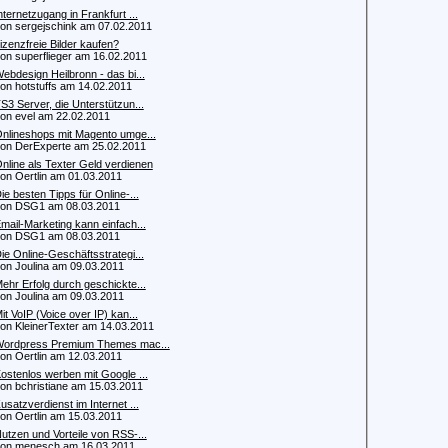
nternetzugang in Frankfurt ...
 sergejschink am 07.02.2011
izenzfreie Bilder kaufen?
 superflieger am 16.02.2011
ebdesign Heilbronn - das bi...
 hotstuffs am 14.02.2011
S3 Server, die Unterstützun...
 evel am 22.02.2011
nlineshops mit Magento umge...
 DerExperte am 25.02.2011
nline als Texter Geld verdienen
 Oertlin am 01.03.2011
ie besten Tipps für Online-...
n DSG1 am 08.03.2011
mail-Marketing kann einfach...
n DSG1 am 08.03.2011
ie Online-Geschäftsstrategi...
 Joulina am 09.03.2011
ehr Erfolg durch geschickte...
 Joulina am 09.03.2011
it VoIP (Voice over IP) kan...
 KleinerTexter am 14.03.2011
ordpress Premium Themes mac...
 Oertlin am 12.03.2011
ostenlos werben mit Google ...
 bchristiane am 15.03.2011
usatzverdienst im Internet ...
 Oertlin am 15.03.2011
utzen und Vorteile von RSS-...
n menesch am 16.03.2011