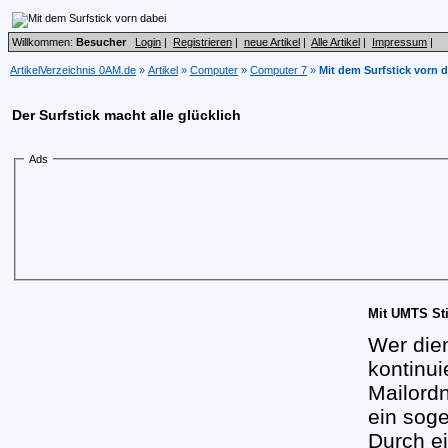
Willkommen:
Besucher
Login
|
Registrieren
|
neue Artikel
|
Alle Artikel
|
Impressum
|
ArtikelVerzeichnis 0AM.de
»
Artikel
»
Computer
»
Computer 7
»
Mit dem Surfstick vorn 
Der Surfstick macht alle glücklich
Ads
Mit UMTS St
Wer dien
kontinui
Mailord
ein sog
Durch e