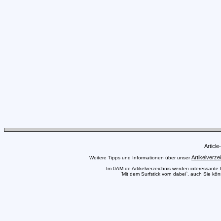
Articl
Artikelverze
Weitere Tipps und Informationen über unser
Im 0AM.de Artikelverzeichnis werden interessante Pr
`Mit dem Surfstick vorn dabei`, auch Sie kön