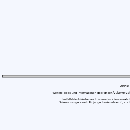
Articl
Artikelverze
Weitere Tipps und Informationen über unser
Im 0AM.de Artikelverzeichnis werden interessante Pr
`Altersvorsorge - auch für junge Leute relevant`, auc