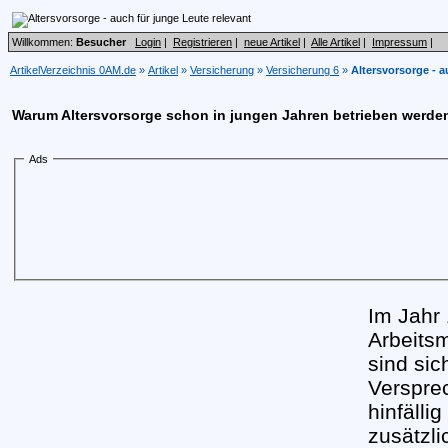
Willkommen:
Besucher
Login
|
Registrieren
|
neue Artikel
|
Alle Artikel
|
Impressum
|
ArtikelVerzeichnis 0AM.de
»
Artikel
»
Versicherung
»
Versicherung 6
»
Altersvorsorge - a
Warum Altersvorsorge schon in jungen Jahren betrieben werden
Ads
Im Jahr
Arbeitsm
sind sic
Verspre
hinfällig
zusätzli