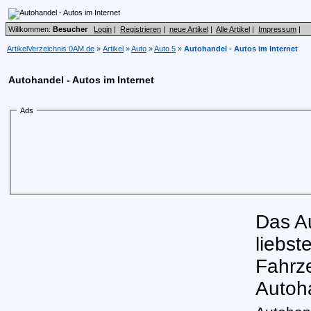
Willkommen:
Besucher
Login
|
Registrieren
|
neue Artikel
|
Alle Artikel
|
Impressum
|
ArtikelVerzeichnis 0AM.de
»
Artikel
»
Auto
»
Auto 5
»
Autohandel - Autos im Internet
Autohandel - Autos im Internet
Ads
Das Au
liebst
Fahrze
Autoh