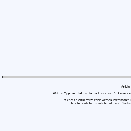
Articl
Artikelverze
Weitere Tipps und Informationen über unser
Im 0AM.de Artikelverzeichnis werden interessante Pr
`Autohandel - Autos im Internet`, auch Sie kö