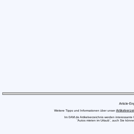
Article-E
Artikelverze
Weitere Tipps und Informationen über unser
Im 0AM.de Artikelverzeichnis werden interessante Pr
`Autos mieten im Urlaub`, auch Sie können