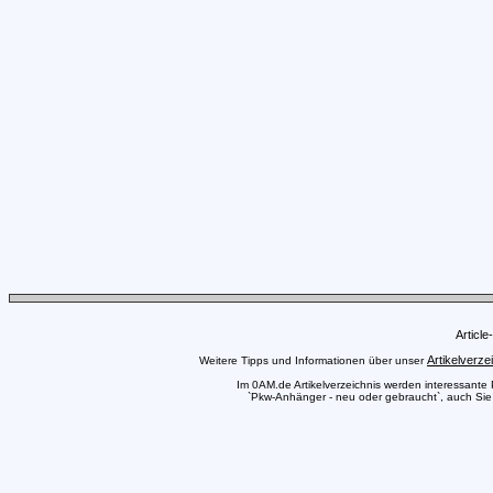
Articl
Artikelverze
Weitere Tipps und Informationen über unser
Im 0AM.de Artikelverzeichnis werden interessante Pr
`Pkw-Anhänger - neu oder gebraucht`, auch Sie k