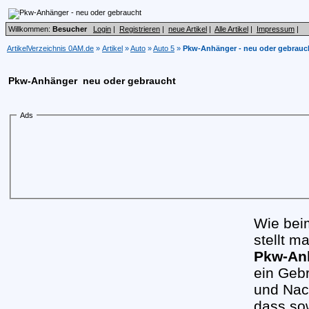
Willkommen:
Besucher
Login
|
Registrieren
|
neue Artikel
|
Alle Artikel
|
Impressum
|
ArtikelVerzeichnis 0AM.de
»
Artikel
»
Auto
»
Auto 5
»
Pkw-Anhänger - neu oder gebrauc
Pkw-Anhänger  neu oder gebraucht
Ads
Wie bei
stellt m
Pkw-An
ein Gebr
und Nach
dass so