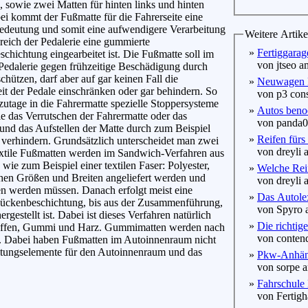
z, sowie zwei Matten für hinten links und hinten
bei kommt der Fußmatte für die Fahrerseite eine
edeutung und somit eine aufwendigere Verarbeitung
Weitere Artike
reich der Pedalerie eine gummierte
»
Fertiggarag
schichtung eingearbeitet ist. Die Fußmatte soll im
von jtseo am
Pedalerie gegen frühzeitige Beschädigung durch
hützen, darf aber auf gar keinen Fall die
»
Neuwagen 
it der Pedale einschränken oder gar behindern. So
von p3 consu
utage in die Fahrermatte spezielle Stoppersysteme
»
Autos benoe
ie das Verrutschen der Fahrermatte oder das
von panda00
nd das Aufstellen der Matte durch zum Beispiel
»
Reifen fürs
 verhindern. Grundsätzlich unterscheidet man zwei
von dreyli a
xtile Fußmatten werden im Sandwich-Verfahren aus
e zum Beispiel einer textilen Faser: Polyester,
»
Welche Reif
chen Größen und Breiten angeliefert werden und
von dreyli a
ten werden müssen. Danach erfolgt meist eine
»
Das Autole
-Rückenbeschichtung, bis aus der Zusammenführung,
von Spyro a
estellt ist. Dabei ist dieses Verfahren natürlich
»
Die richtige
stoffen, Gummi und Harz. Gummimatten werden nach
von contend
en. Dabei haben Fußmatten im Autoinnenraum nicht
altungselemente für den Autoinnenraum und das
»
Pkw-Anhänge
von sorpe a
»
Fahrschule 
von Fertigha