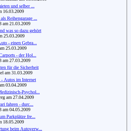
ieten und selber ...
 16.03.2009
als Reihengarage ...
 am 21.03.2009
d was so dazu gehört
 25.03.2009
uto - einen Gebra...
m 25.03.2009
arports - der Hol...
 am 27.03.2009
en für die Sicherheit
el am 31.03.2009
- Autos im Internet
m 03.04.2009
edizinisch-Psychol...
rg am 27.04.2009
ri fahren - durc...
 am 04.05.2009
um Parkplätze fre...
 18.05.2009
tung beim Autoverw...