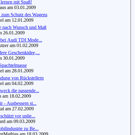
lernen mit Spaß!
us am 03.01.2009
 zum Schutz des Wagens
el am 12.01.2009
e nach Wunsch und Maß
 26.01.2009
 bei Audi TDI Mode...
zer am 01.02.2009
ere Geschenkidee,...
 30.01.2009
 Spachtelmasse
el am 28.01.2009
dung von Rückstellern
el am 04.02.2009
weck die passende...
 am 18.02.2009
r - Ausbessern st...
al am 27.02.2009
chützt vor unlie...
d am 09.03.2009
ilindustrie zu Be...
nMathias am 18.03.2009