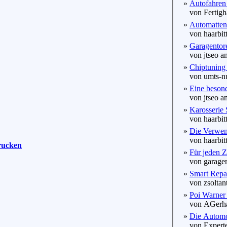
»
Autofahren 
von Fertigha
»
Automatten
von haarbitt
»
Garagentor
von jtseo am
»
Chiptuning
von umts-nut
»
Eine besond
von jtseo am
»
Karosserie
von haarbitt
»
Die Verwen
von haarbitt
rucken
»
Für jeden Z
von garagen
»
Smart Repai
von zsoltant
»
Poi Warner s
von AGerhar
»
Die Automob
von Experte