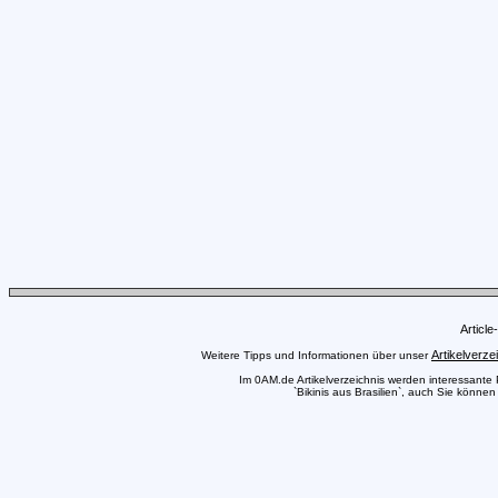
Articl
Artikelverze
Weitere Tipps und Informationen über unser
Im 0AM.de Artikelverzeichnis werden interessante Pr
`Bikinis aus Brasilien`, auch Sie können