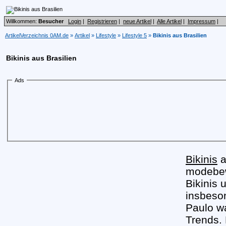
Willkommen:
Besucher
Login
|
Registrieren
|
neue Artikel
|
Alle Artikel
|
Impressum
|
ArtikelVerzeichnis 0AM.de
»
Artikel
»
Lifestyle
»
Lifestyle 5
»
Bikinis aus Brasilien
Bikinis aus Brasilien
Ads
Bikinis
a
modebew
Bikinis
insbeso
Paulo wa
Trends.