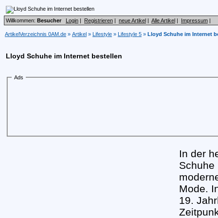
Willkommen:
Besucher
Login
|
Registrieren
|
neue Artikel
|
Alle Artikel
|
Impressum
|
ArtikelVerzeichnis 0AM.de
»
Artikel
»
Lifestyle
»
Lifestyle 5
»
Lloyd Schuhe im Internet b
Lloyd Schuhe im Internet bestellen
Ads
In der h
Schuhe 
modernen
Mode. I
19. Jahr
Zeitpunk