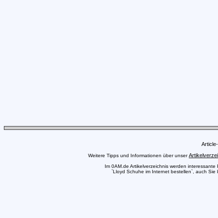
Articl
Artikelverze
Weitere Tipps und Informationen über unser
Im 0AM.de Artikelverzeichnis werden interessante Pr
`Lloyd Schuhe im Internet bestellen`, auch Sie 