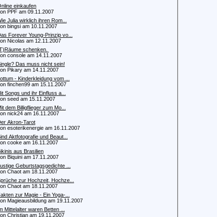
nline einkaufen
n PPF am 09.11.2007
ie Julia wirklich ihren Rom...
 bingsi am 10.11.2007
as Forever Young-Prinzip vo...
 Nicolas am 12.11.2007
T)Räume schenken.
 console am 14.11.2007
ingle? Das muss nicht sein!
 Pikary am 14.11.2007
ottum - Kinderkleidung vom ...
 finchen99 am 15.11.2007
it Songs und ihr Einfluss a...
 seed am 15.11.2007
it dem Billigflieger zum Mo...
 nick24 am 16.11.2007
er Akron-Tarot
 esoterikenergie am 16.11.2007
ind Aktfotografie und Beaut...
 cooke am 16.11.2007
ikinis aus Brasilien
 Biquini am 17.11.2007
ustige Geburtstagsgedichte ...
 Chaot am 18.11.2007
prüche zur Hochzeit, Hochze...
 Chaot am 18.11.2007
akten zur Magie - Ein Yoga-...
 Magieausbildung am 19.11.2007
m Mittelalter waren Betten ...
 Christian am 19.11.2007