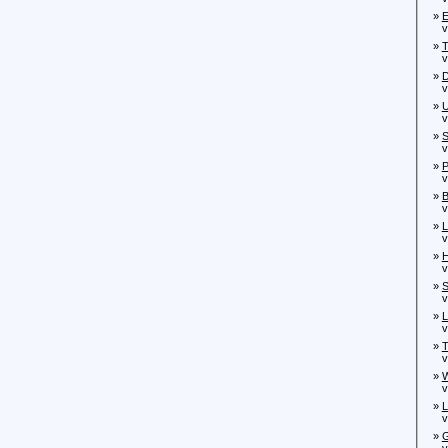
»
E
von
»
T
von
»
D
von
»
U
von
»
S
von
»
P
von
»
B
von
»
L
von
»
H
von
»
S
von
»
L
von
»
T
von
»
W
von
»
L
von
»
G