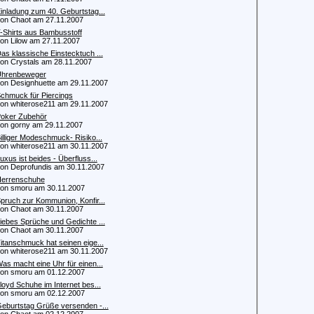
inladung zum 40. Geburtstag...
 Chaot am 27.11.2007
-Shirts aus Bambusstoff
 Lilow am 27.11.2007
as klassische Einstecktuch ...
 Crystals am 28.11.2007
hrenbeweger
 Designhuette am 29.11.2007
chmuck für Piercings
 whiterose211 am 29.11.2007
oker Zubehör
 gorny am 29.11.2007
illiger Modeschmuck- Risiko...
 whiterose211 am 30.11.2007
uxus ist beides - Überfluss...
 Deprofundis am 30.11.2007
errenschuhe
 smoru am 30.11.2007
pruch zur Kommunion, Konfir...
 Chaot am 30.11.2007
iebes Sprüche und Gedichte ...
 Chaot am 30.11.2007
itanschmuck hat seinen eige...
 whiterose211 am 30.11.2007
as macht eine Uhr für einen...
 smoru am 01.12.2007
loyd Schuhe im Internet bes...
 smoru am 02.12.2007
eburtstag Grüße versenden -...