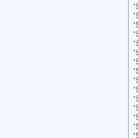
»
G
von
»
S
von
»
K
von
»
O
vo
»
J
von
»
L
von
»
D
von
»
K
von
»
G
von
»
G
von
»
C
von
»
D
von
»
D
von
»
W
von
»
K
von