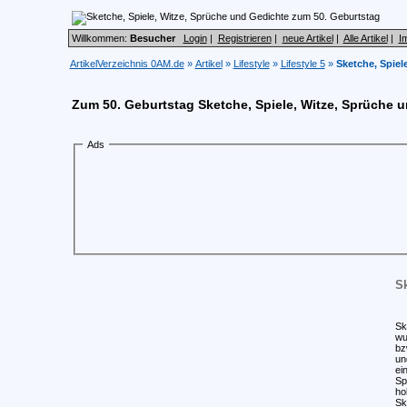
Willkommen:
Besucher
Login
|
Registrieren
|
neue Artikel
|
Alle Artikel
|
I
ArtikelVerzeichnis 0AM.de
»
Artikel
»
Lifestyle
»
Lifestyle 5
»
Sketche, Spiel
Zum 50. Geburtstag Sketche, Spiele, Witze, Sprüche 
Ads
Sk
Sk
wu
bz
un
ei
Sp
ho
Sk