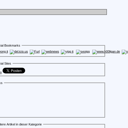
ial Bookmarks
ial Sites
en
ks
tere Artikel in dieser Kategorie