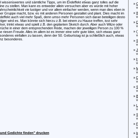
el wissenswertes und sämtliche Tipps, um im Endeffekt etwas ganz tolles auf die
»
O
ine zu stellen. Man kann es entweder allein versuchen aber es würde mit hoher
vo
hrscheinlichkeit vie lustiger und vor allem einfacher werden, wenn man dies eben in
»
W
ner Gruppe macht, bzw. es mit anderen Personen gestaltet und plant. Dies macht im
von
deffekt auch viel mehr Spaß, denn umso mehr Personen sich daran beteiligen desto
stiger wird es. Man könnte sich hierzu z.B. bei einem zu Hause treffen, isst sehr
»
D
cker, trinkt etwas und spielt z.B. den geplanten Sketch durch. Aber auch Witze oder
von
rüche in einer dem entsprechenden Rede, machen der jeweiligen Person zu 100 %
»
(
ne riesen Freude. Alles im allem ist es immer eine sehr gute Idee, sich etwas ganz
von
sonderes einfallen zu lassen, denn der 50. Geburtstag ist ja schließlich auch, etwas
nz besonderes.
»
S
von
»
J
von
»
H
von
»
M
von
»
D
von
»
S
von
»
B
von
»
L
von
»
S
von
»
F
von
e und Gedichte finden" drucken
»
I
von