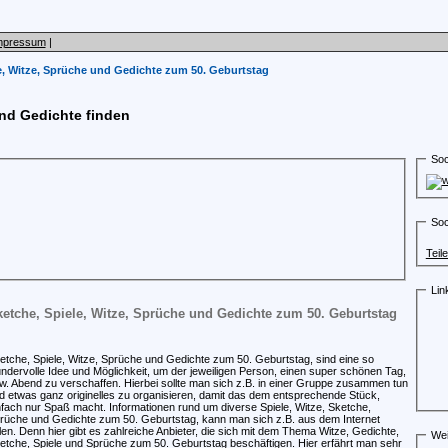
mpressum
|
e, Witze, Sprüche und Gedichte zum 50. Geburtstag
und Gedichte finden
Soc
Soc
Teil
Lin
etche, Spiele, Witze, Sprüche und Gedichte zum 50. Geburtstag
etche, Spiele, Witze, Sprüche und Gedichte zum 50. Geburtstag, sind eine so
ndervolle Idee und Möglichkeit, um der jeweiligen Person, einen super schönen Tag,
w. Abend zu verschaffen. Hierbei sollte man sich z.B. in einer Gruppe zusammen tun
d etwas ganz originelles zu organisieren, damit das dem entsprechende Stück,
nfach nur Spaß macht. Informationen rund um diverse Spiele, Witze, Sketche,
rüche und Gedichte zum 50. Geburtstag, kann man sich z.B. aus dem Internet
len. Denn hier gibt es zahlreiche Anbieter, die sich mit dem Thema Witze, Gedichte,
Wei
etche, Spiele und Sprüche zum 50. Geburtstag beschäftigen. Hier erfährt man sehr