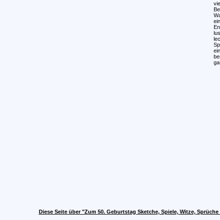
vi
Be
Wa
ei
En
lu
le
Sp
ei
be
ga
Diese Seite über "Zum 50. Geburtstag Sketche, Spiele, Witze, Sprüch