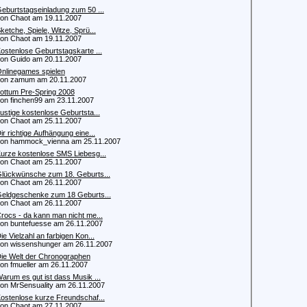
eburtstagseinladung zum 50 ...
 Chaot am 19.11.2007
ketche, Spiele, Witze, Sprü...
 Chaot am 19.11.2007
ostenlose Geburtstagskarte ...
 Guido am 20.11.2007
nlinegames spielen
n zamum am 20.11.2007
ottum Pre-Spring 2008
 finchen99 am 23.11.2007
ustige kostenlose Geburtsta...
 Chaot am 25.11.2007
ir richtige Aufhängung eine...
 hammock_vienna am 25.11.2007
urze kostenlose SMS Liebesg...
 Chaot am 25.11.2007
lückwünsche zum 18. Geburts...
 Chaot am 26.11.2007
eldgeschenke zum 18 Geburts...
 Chaot am 26.11.2007
rocs - da kann man nicht me...
 buntefuesse am 26.11.2007
ie Vielzahl an farbigen Kon...
 wissenshunger am 26.11.2007
ie Welt der Chronographen
 fmueller am 26.11.2007
arum es gut ist dass Musik ...
 MrSensuality am 26.11.2007
ostenlose kurze Freundschaf...
 Chaot am 27.11.2007