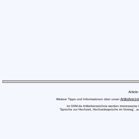
Articl
Artikelverze
Weitere Tipps und Informationen über unser
Im 0AM.de Artikelverzeichnis werden interessante Pr
`Sprüche zur Hochzeit, Hochzeitssprüche im Vortrag`, au