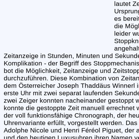
lautet Z
Ursprun
es berei
die Mögl
leider 
Stoppkn
angehalt
Zeitanzeige in Stunden, Minuten und Sekunde
Komplikation - der Begriff des Stoppmechan
bot die Möglichkeit, Zeitanzeige und Zeitst
durchzuführen. Diese Kombination von Zeita
dem Österreicher Joseph Thaddäus Winnerl im
erste Uhr mit zwei separat laufenden Sekund
zwei Zeiger konnten nacheinander gestoppt w
konnte die gestoppte Zeit manuell errechnet
der voll funktionsfähige Chronograph, der heu
Uhrenvariante erfüllt, vorgestellt werden. D
Adolphe Nicole und Henri Féréol Piguet, der al
und den heutigen Luxusuhren ihren Namen ve