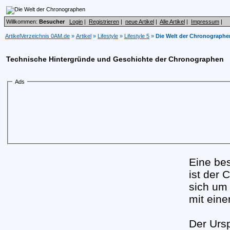
Willkommen:
Besucher
Login
|
Registrieren
|
neue Artikel
|
Alle Artikel
|
Impressum
|
ArtikelVerzeichnis 0AM.de
»
Artikel
»
Lifestyle
»
Lifestyle 5
»
Die Welt der Chronographe
Technische Hintergründe und Geschichte der Chronographen
Ads
Eine be
ist der 
sich um 
mit eine
Der Urs