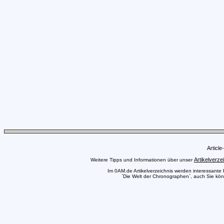
Articl
Artikelverze
Weitere Tipps und Informationen über unser
Im 0AM.de Artikelverzeichnis werden interessante Pr
`Die Welt der Chronographen`, auch Sie könn