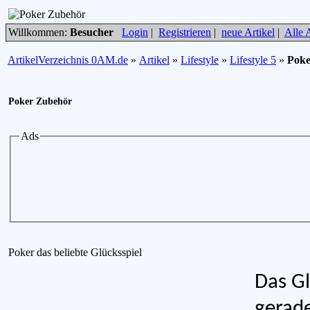
Willkommen:
Besucher
Login
|
Registrieren
|
neue Artikel
|
Alle A
ArtikelVerzeichnis 0AM.de
»
Artikel
»
Lifestyle
»
Lifestyle 5
»
Poke
Poker Zubehör
Ads
Poker das beliebte Glücksspiel
Das Gl
gerad