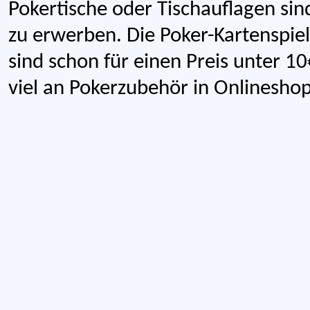
Pokertische oder Tischauflagen sin
zu erwerben. Die Poker-Kartenspiel
sind schon für einen Preis unter 1
viel an Pokerzubehör in Onlinesh