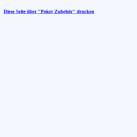
Diese Seite über "Poker Zubehör" drucken