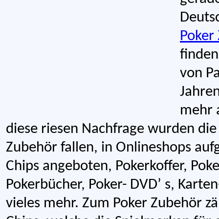
Deutsc
Poker
finden
von Pa
Jahren
mehr 
diese riesen Nachfrage wurden die 
Zubehör fallen, in Onlineshops auf
Chips angeboten, Pokerkoffer, Poke
Pokerbücher, Poker- DVD’ s, Kart
vieles mehr. Zum Poker Zubehör zä