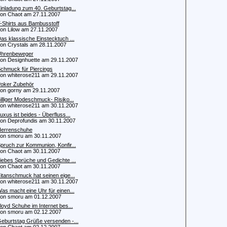
inladung zum 40. Geburtstag...
 Chaot am 27.11.2007
-Shirts aus Bambusstoff
 Lilow am 27.11.2007
as klassische Einstecktuch ...
 Crystals am 28.11.2007
hrenbeweger
 Designhuette am 29.11.2007
chmuck für Piercings
 whiterose211 am 29.11.2007
oker Zubehör
 gorny am 29.11.2007
illiger Modeschmuck- Risiko...
 whiterose211 am 30.11.2007
uxus ist beides - Überfluss...
 Deprofundis am 30.11.2007
errenschuhe
 smoru am 30.11.2007
pruch zur Kommunion, Konfir...
 Chaot am 30.11.2007
iebes Sprüche und Gedichte ...
 Chaot am 30.11.2007
itanschmuck hat seinen eige...
 whiterose211 am 30.11.2007
as macht eine Uhr für einen...
 smoru am 01.12.2007
loyd Schuhe im Internet bes...
 smoru am 02.12.2007
eburtstag Grüße versenden -...