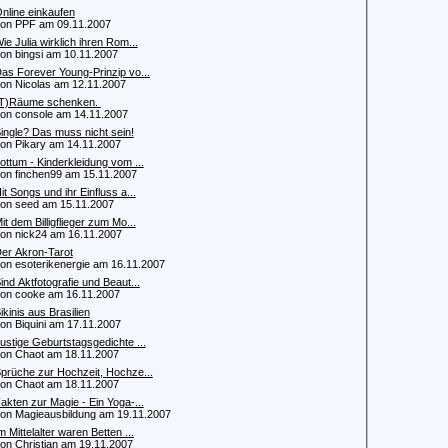
nline einkaufen
n PPF am 09.11.2007
ie Julia wirklich ihren Rom...
 bingsi am 10.11.2007
as Forever Young-Prinzip vo...
 Nicolas am 12.11.2007
T)Räume schenken.
 console am 14.11.2007
ingle? Das muss nicht sein!
 Pikary am 14.11.2007
ottum - Kinderkleidung vom ...
 finchen99 am 15.11.2007
it Songs und ihr Einfluss a...
 seed am 15.11.2007
it dem Billigflieger zum Mo...
 nick24 am 16.11.2007
er Akron-Tarot
 esoterikenergie am 16.11.2007
ind Aktfotografie und Beaut...
 cooke am 16.11.2007
ikinis aus Brasilien
 Biquini am 17.11.2007
ustige Geburtstagsgedichte ...
 Chaot am 18.11.2007
prüche zur Hochzeit, Hochze...
 Chaot am 18.11.2007
akten zur Magie - Ein Yoga-...
 Magieausbildung am 19.11.2007
m Mittelalter waren Betten ...
 Christian am 19.11.2007