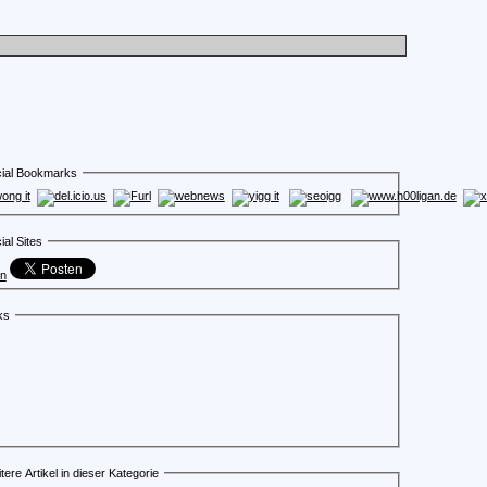
ial Bookmarks
ial Sites
en
ks
tere Artikel in dieser Kategorie