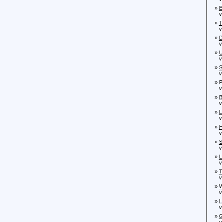
»
E
von
»
T
von
»
D
von
»
U
von
»
S
von
»
P
von
»
B
von
»
L
von
»
H
von
»
S
von
»
L
von
»
T
von
»
W
von
»
L
von
»
G