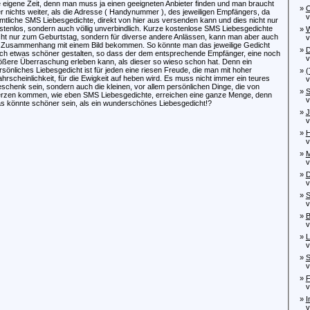
e eigene Zeit, denn man muss ja einen geeigneten Anbieter finden und man braucht
»
O
er nichts weiter, als die Adresse ( Handynummer ), des jeweiligen Empfängers, da
vo
mtliche SMS Liebesgedichte, direkt von hier aus versenden kann und dies nicht nur
stenlos, sondern auch völlig unverbindlich. Kurze kostenlose SMS Liebesgedichte
»
W
cht nur zum Geburtstag, sondern für diverse andere Anlässen, kann man aber auch
von
 Zusammenhang mit einem Bild bekommen. So könnte man das jeweilige Gedicht
»
D
ch etwas schöner gestalten, so dass der dem entsprechende Empfänger, eine noch
von
ößere Überraschung erleben kann, als dieser so wieso schon hat. Denn ein
rsönliches Liebesgedicht ist für jeden eine riesen Freude, die man mit hoher
»
(
hrscheinlichkeit, für die Ewigkeit auf heben wird. Es muss nicht immer ein teures
von
schenk sein, sondern auch die kleinen, vor allem persönlichen Dinge, die von
»
S
rzen kommen, wie eben SMS Liebesgedichte, erreichen eine ganze Menge, denn
von
s könnte schöner sein, als ein wunderschönes Liebesgedicht!?
»
J
von
»
H
von
»
M
von
»
D
von
»
S
von
»
B
von
»
L
von
»
S
von
»
F
von
»
I
von