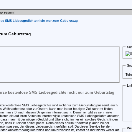
mpressum
|
ose SMS Liebesgedichte nicht nur zum Geburtstag
 zum Geburtstag
Soc
Soc
Teil
Lin
rze kostenlose SMS Liebesgedichte nicht nur zum Geburtstag
rze kostenlose SMS Liebesgedichte sind nicht nur zum Geburtstag passend, auch
rs Weihnachtsfest oder zu Ostern, kann man in der heutigen Zeit sehr oft finden,
nn man z.B. nach diesen Dingen im Internet sucht. Denn hier gibt es sehr viele
bieter, die auf ihren Seiten im Internet viele kostenlose SMS Liebesgedichte anbieten,
 dass man mit der nötigen Geduld und Übersicht, immer ein solches Gedicht finden
nn, dass zu einem selbst passt. Denn dieses soll im Endeffekt ja auch zu der
rson passen, der dieses Liebesgedicht gefallen soll. Da dieser Service bei den
Wei
isten Anbietern völlig kostenlos und unverbindlich ist, kostet es hier nichts weiter als