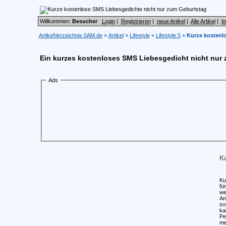
Willkommen:
Besucher
Login
|
Registrieren
|
neue Artikel
|
Alle Artikel
|
I
ArtikelVerzeichnis 0AM.de
»
Artikel
»
Lifestyle
»
Lifestyle 5
»
Kurze kostenl
Ein kurzes kostenloses SMS Liebesgedicht nicht nur
Ads
Ku
Ku
fü
we
An
so
ka
Pe
me