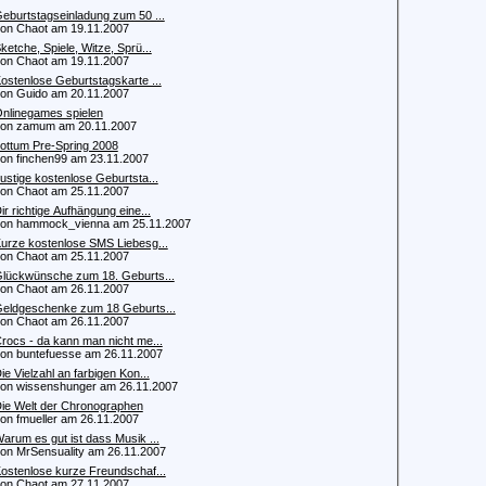
eburtstagseinladung zum 50 ...
 Chaot am 19.11.2007
ketche, Spiele, Witze, Sprü...
 Chaot am 19.11.2007
ostenlose Geburtstagskarte ...
 Guido am 20.11.2007
nlinegames spielen
n zamum am 20.11.2007
ottum Pre-Spring 2008
 finchen99 am 23.11.2007
ustige kostenlose Geburtsta...
 Chaot am 25.11.2007
ir richtige Aufhängung eine...
 hammock_vienna am 25.11.2007
urze kostenlose SMS Liebesg...
 Chaot am 25.11.2007
lückwünsche zum 18. Geburts...
 Chaot am 26.11.2007
eldgeschenke zum 18 Geburts...
 Chaot am 26.11.2007
rocs - da kann man nicht me...
 buntefuesse am 26.11.2007
ie Vielzahl an farbigen Kon...
 wissenshunger am 26.11.2007
ie Welt der Chronographen
 fmueller am 26.11.2007
arum es gut ist dass Musik ...
 MrSensuality am 26.11.2007
ostenlose kurze Freundschaf...
 Chaot am 27.11.2007