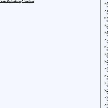
ur zum Geburtstag" drucken
»
G
von
»
S
von
»
K
von
»
O
vo
»
J
von
»
L
von
»
D
von
»
K
von
»
G
von
»
G
von
»
C
von
»
D
von
»
D
von
»
W
von
»
K
von