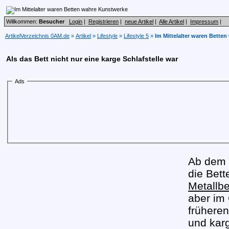
Willkommen:
Besucher
Login
|
Registrieren
|
neue Artikel
|
Alle Artikel
|
Impressum
|
ArtikelVerzeichnis 0AM.de
»
Artikel
»
Lifestyle
»
Lifestyle 5
»
Im Mittelalter waren Bette
Als das Bett nicht nur eine karge Schlafstelle war
Ads
Ab dem M
die Bet
Metallbe
aber im
früheren
und karg