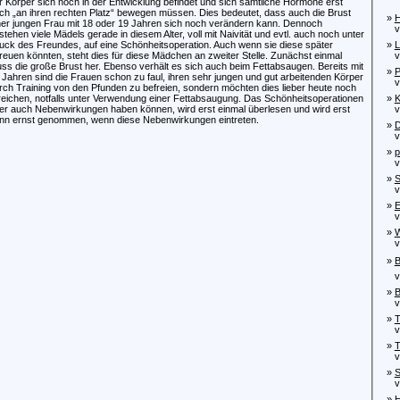
r Körper sich noch in der Entwicklung befindet und sich sämtliche Hormone erst
ch „an ihren rechten Platz“ bewegen müssen. Dies bedeutet, dass auch die Brust
»
H
ner jungen Frau mit 18 oder 19 Jahren sich noch verändern kann. Dennoch
vo
stehen viele Mädels gerade in diesem Alter, voll mit Naivität und evtl. auch noch unter
uck des Freundes, auf eine Schönheitsoperation. Auch wenn sie diese später
»
L
reuen könnten, steht dies für diese Mädchen an zweiter Stelle. Zunächst einmal
von
ss die große Brust her. Ebenso verhält es sich auch beim Fettabsaugen. Bereits mit
»
P
 Jahren sind die Frauen schon zu faul, ihren sehr jungen und gut arbeitenden Körper
von
rch Training von den Pfunden zu befreien, sondern möchten dies lieber heute noch
reichen, notfalls unter Verwendung einer Fettabsaugung. Das Schönheitsoperationen
»
K
er auch Nebenwirkungen haben können, wird erst einmal überlesen und wird erst
von
nn ernst genommen, wenn diese Nebenwirkungen eintreten.
»
D
vo
»
p
von
»
S
von
»
E
von
»
W
vo
»
B
von
»
B
von
»
T
von
»
T
von
»
S
von
»
H