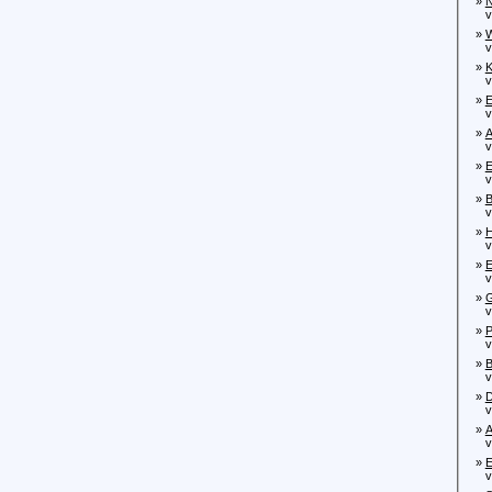
»
N
von
»
W
von
»
K
von
»
E
von
»
A
von
»
E
von
»
B
von
»
H
von
»
E
von
»
G
von
»
P
von
»
B
von
»
D
von
»
A
von
»
E
von