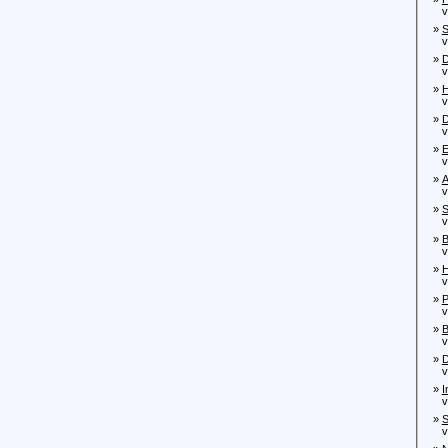
von
»
von
»
von
»
H
von
»
D
von
»
E
von
»
A
von
»
S
von
»
B
von
»
H
von
»
P
von
»
B
von
»
D
von
»
I
von
»
S
von