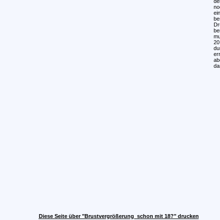
de
no
ei
be
Dr
be
mu
20
du
er
ab
da
Diese Seite über "Brustvergrößerung  schon mit 18?" drucken