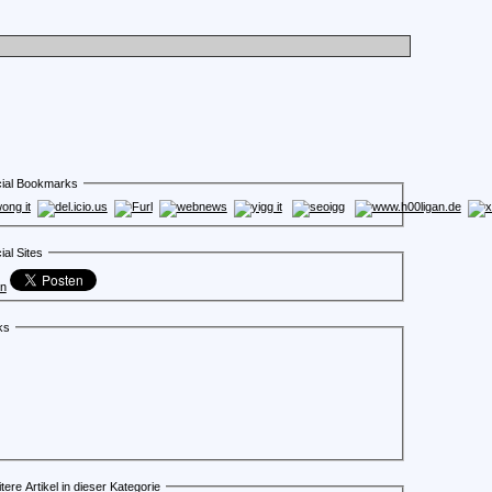
ial Bookmarks
ial Sites
en
ks
tere Artikel in dieser Kategorie