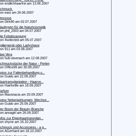
 endlichhaarfrei am 13.06.2007
Schmuck
 east am 26.06.2007
Dessous
 Dirk80 am 02.07.2007
auttypen für die Naturkosmetik
 phil_2003 am 04.07.2007
ie Fettabsaugung
 4selected am 05.07.2007
piliergerät oder Ladyshave
 911 am 03.08.2007
loe Vera
 hub-eisenach am 12.08.2007
chmuckstücke der Natur - Perlen
 Office99 am 30.08.2007
otox zur Faltenbehandlung u...
 Guido am 22.09.2007
aartransplantation - Haarve...
 Hairforlife am 18.09.2007
arfum
 Maxistacia am 20.09.2007
otox Nebenwirkungen, Wechse...
 Guido am 25.09.2007
er Boom der Beauty-Branche
 annagirl am 26.09.2007
nfos zur Eigenhaartransplan...
 shyne am 16.10.2007
chmuck und Accesoires - a g...
 AGerhard am 18.10.2007