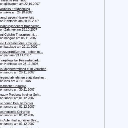
atürliche Kosmetik
 globalcom am 22.10.2007
ellness Entspannung
 silvie am 24.10.2007
ampf gegen Haarverlust
 Hairforlife am 28.10.2007
rfahrungsbericht Brustvergr...
 Zahnfee am 28.10.2007
nti Cellulite Therapien mit...
 bangolo am 06.11.2007
ine Hochsteckfrisur zu feie...
 katulago am 22.11.2007
rustvergrößerung - schon mi...
 yari am 23.11.2007
aarpflege bei Friseurbedarf...
 Hairbase am 25.11.2007
in Magnetarmband zum verlieben
 smoru am 28.11.2007
esund abnehmen statt abnehm...
 ines am 30.11.2007
lastische Chirurgie
 smoru am 30.11.2007
eauty Products in einer Sch...
 smoru am 01.12.2007
ie neuen Beauty Center
 smoru am 01.12.2007
esthetische Chirurgie
 smoru am 01.12.2007
in Aufenthalt auf einer Bea...
 smoru am 01.12.2007