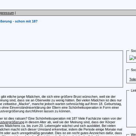
mpressum
|
ßerung - schon mit 18?
Soc
Soc
Teil
Lin
 gibt etliche junge Mädchen, die sich eine größere Brust wünschen, weil sie der
inung sind, dass sie an Oberweite zu wenig hätten. Bei vielen Mädchen ist dies nur
ne zeitweise „Macke“, manche jedoch warten sehnsüchtig auf ihren 18. Geburtstag,
 ohne Einverständniserklärung der Eltern eine Schönheitsoperation in Form einer
ustvergrößerung durchführen lassen zu können.
er ist dies ratsam? Eine Schönheitsoperation mit 18? Viele Fachärzte raten von der
ustvergrößerung
in diesem Alter ab, weil sie der Meinung sind, dass der Körper
nes Mädchens ca. bis zum 20. Lebensjahr wächst und sich ausbildet. Bei vielen
dchen macht sich dieser Umstand erkennbar, indem die Periode einige Monate mal
cht oder auch unregelmäßig gestaltet. Dies ist ein recht gutes Anzeichen dafür, dass
Wei