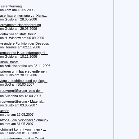
aarentfernung
n Tom am 18.05.2006
aserhaarentfernung vs. Xeno...
 Guido am 28.05.2006
ermanente Haarentfernung
 Guido am 29.05.2006
ontaktlinsen statt Brille?
 H. Wiedow am 06.09.2006
ie andere Funktion der Dessous
n Hermes am 02.11.2006
ermanente Haarentfernung mi...
 Guido am 10.11.2006
ilikon Brüste
 Artikelschreibe am 28.11.2006
pilieren um Haare zu entfernen
 Guido am 30.11.2006
ege zu schönen und gepflegt...
n BoB am 30.03.2007
rustvergrößerung  eine der...
 Susanna am 18.04.2007
rustvergrößerung - Material...
 Guido am 03.05.2007
attoos
 thst am 12.05.2007
attoos - ein bleibender Schmuck
 thst am 31.05.2007
chönheit kommt von Innen - ...
 Jasmin am 01.06.2007
aarentfernung - voll im Trend