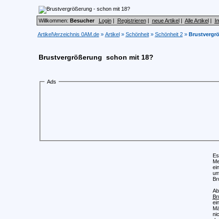
Willkommen:
Besucher
Login
|
Registrieren
|
neue Artikel
|
Alle Artikel
|
I
ArtikelVerzeichnis 0AM.de
»
Artikel
»
Schönheit
»
Schönheit 2
»
Brustvergrö
Brustvergrößerung  schon mit 18?
Ads
Es
Me
ei
um
Br
Ab
Br
ei
Mä
ni