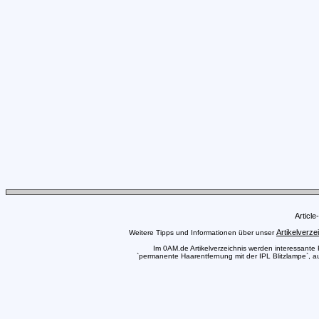
Articl
Artikelverze
Weitere Tipps und Informationen über unser
Im 0AM.de Artikelverzeichnis werden interessante Pr
`permanente Haarentfernung mit der IPL Blitzlampe`, au