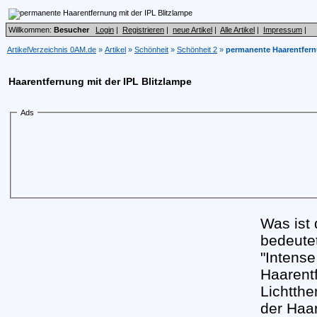
Willkommen:
Besucher
Login
|
Registrieren
|
neue Artikel
|
Alle Artikel
|
Impressum
|
ArtikelVerzeichnis 0AM.de
»
Artikel
»
Schönheit
»
Schönheit 2
»
permanente Haarentfernu
Haarentfernung mit der IPL Blitzlampe
Ads
Was ist
bedeutet
"Intense
Haarentf
Lichtthe
der Haar