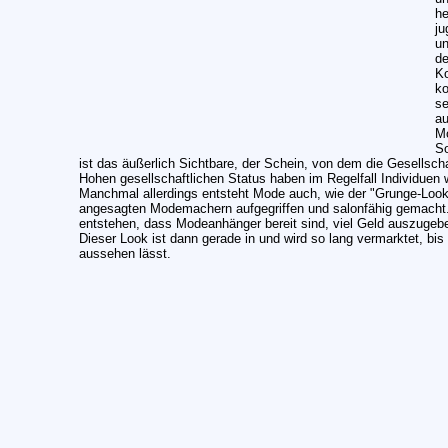
he
ju
un
de
Ko
ko
se
au
Mo
So
ist das äußerlich Sichtbare, der Schein, von dem die Gesellsch
Hohen gesellschaftlichen Status haben im Regelfall Individuen 
Manchmal allerdings entsteht Mode auch, wie der "Grunge-Look"
angesagten Modemachern aufgegriffen und salonfähig gemacht. 
entstehen, dass Modeanhänger bereit sind, viel Geld auszugebe
Dieser Look ist dann gerade in und wird so lang vermarktet, 
aussehen lässt.