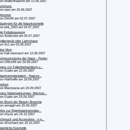
 endlichhaarfrei am 13.06.2007
Schmuck
 east am 26.06.2007
Dessous
 Dirk80 am 02.07.2007
auttypen für die Naturkosmetik
 phil_2003 am 04.07.2007
ie Fettabsaugung
 4selected am 05.07.2007
piliergerät oder Ladyshave
 911 am 03.08.2007
loe Vera
 hub-eisenach am 12.08.2007
chmuckstücke der Natur - Perlen
 Office99 am 30.08.2007
otox zur Faltenbehandlung u...
 Guido am 22.09.2007
aartransplantation - Haarve...
 Hairforlife am 18.09.2007
arfum
 Maxistacia am 20.09.2007
otox Nebenwirkungen, Wechse...
 Guido am 25.09.2007
er Boom der Beauty-Branche
 annagirl am 26.09.2007
nfos zur Eigenhaartransplan...
 shyne am 16.10.2007
chmuck und Accesoires - a g...
 AGerhard am 18.10.2007
atürliche Kosmetik