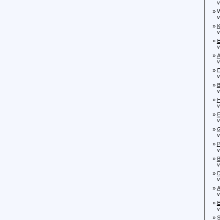
von
»
W
von
»
K
von
»
E
von
»
A
von
»
E
von
»
B
von
»
H
von
»
E
von
»
G
von
»
P
von
»
B
von
»
D
von
»
A
von
»
E
von
»
S