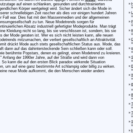
utzutage auf einen schlanken, gesunden und durchtrainierten
»
H
vo
gendlichen Körper wertgelegt wird. Sicher ändert sich die Mode in
serer schnellebigen Zeit rascher als dies vor einigen hundert Jahren
»
L
von
r Fall war. Dies hat mit den Massenmedien und der allgemeinen
nsumgesellschaft zu tun. Neue Modetrends sorgen für
»
P
von
ntinuierlichen Absatz industriell gefertigter Modeprodukte. Man trägt
ine Kleidung nicht so lang, bis sie verschlissen ist, sondern, bis sie
»
K
von
s der Mode geraten ist. Wer es sich nicht leisten kann, alle neuen
detrends mitzumachen, der verliert gesellschaftlich an Attraktivität.
»
D
vo
mit drückt Mode auch stets gesellschaftlichen Status aus. Mode, das
aft dann auf das dahintersteckende Sein schließen kann oder soll.
»
p
von
wie berühmte Popstars, denen es gelingt, einen Modetrend zu kreieren.
 Anfang der 1990er Jahre, auf der Straße und wird dann von
»
S
von
So kann die auf den ersten Blick paradox wirkende Situation
n, um auf eine ganz bestimmte Art schlampig oder billig zu wirken.
»
E
von
bis eine neue Mode aufkommt, die den Menschen wieder anders
»
W
vo
»
B
von
»
B
von
»
T
von
»
T
von
»
S
von
»
H