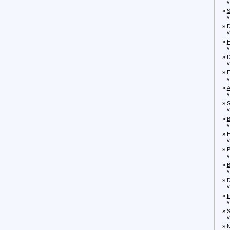
von
»
von
»
von
»
H
von
»
D
von
»
E
von
»
A
von
»
S
von
»
B
von
»
H
von
»
P
von
»
B
von
»
D
von
»
I
von
»
S
von
»
N