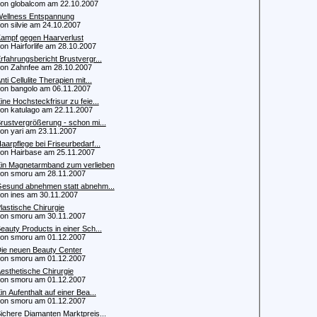
 globalcom am 22.10.2007
ellness Entspannung
 silvie am 24.10.2007
ampf gegen Haarverlust
 Hairforlife am 28.10.2007
rfahrungsbericht Brustvergr...
 Zahnfee am 28.10.2007
nti Cellulite Therapien mit...
 bangolo am 06.11.2007
ine Hochsteckfrisur zu feie...
 katulago am 22.11.2007
rustvergrößerung - schon mi...
 yari am 23.11.2007
aarpflege bei Friseurbedarf...
 Hairbase am 25.11.2007
in Magnetarmband zum verlieben
 smoru am 28.11.2007
esund abnehmen statt abnehm...
 ines am 30.11.2007
lastische Chirurgie
 smoru am 30.11.2007
eauty Products in einer Sch...
 smoru am 01.12.2007
ie neuen Beauty Center
 smoru am 01.12.2007
esthetische Chirurgie
 smoru am 01.12.2007
in Aufenthalt auf einer Bea...
 smoru am 01.12.2007
ichere Diamanten Marktpreis...