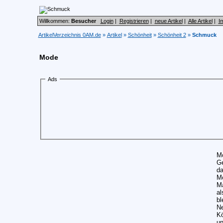
Willkommen:
Besucher
Login
|
Registrieren
|
neue Artikel
|
Alle Artikel
|
I
ArtikelVerzeichnis 0AM.de
»
Artikel
»
Schönheit
»
Schönheit 2
»
Schmuck
Mode
Ads
Mo
Ge
da
Mo
Ma
al
bl
Ne
Kö
un