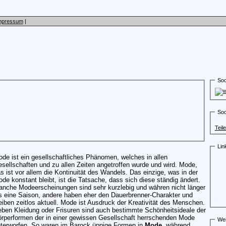
mpressum
|
Soc
Soc
Teil
Lin
de ist ein gesellschaftliches Phänomen, welches in allen
sellschaften und zu allen Zeiten angetroffen wurde und wird. Mode,
s ist vor allem die Kontinuität des Wandels. Das einzige, was in der
de konstant bleibt, ist die Tatsache, dass sich diese ständig ändert.
nche Modeerscheinungen sind sehr kurzlebig und währen nicht länger
s eine Saison, andere haben eher den Dauerbrenner-Charakter und
eiben zeitlos aktuell. Mode ist Ausdruck der Kreativität des Menschen.
ben Kleidung oder Frisuren sind auch bestimmte Schönheitsideale der
rperformen der in einer gewissen Gesellschaft herrschenden Mode
Wei
terworfen. So waren im Barock üppige Formen in
Mode
, während