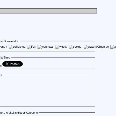
ial Bookmarks
ial Sites
en
ks
tere Artikel in dieser Kategorie