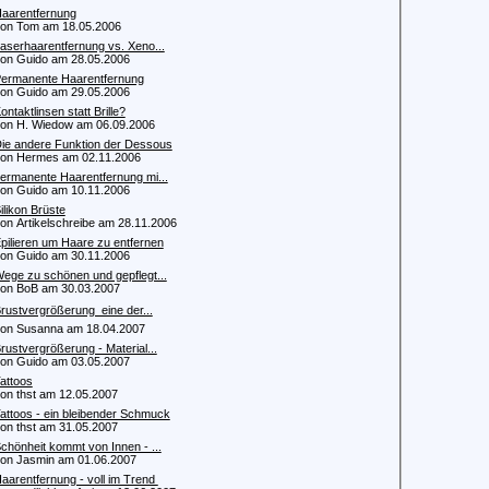
aarentfernung
n Tom am 18.05.2006
aserhaarentfernung vs. Xeno...
 Guido am 28.05.2006
ermanente Haarentfernung
 Guido am 29.05.2006
ontaktlinsen statt Brille?
 H. Wiedow am 06.09.2006
ie andere Funktion der Dessous
n Hermes am 02.11.2006
ermanente Haarentfernung mi...
 Guido am 10.11.2006
ilikon Brüste
 Artikelschreibe am 28.11.2006
pilieren um Haare zu entfernen
 Guido am 30.11.2006
ege zu schönen und gepflegt...
n BoB am 30.03.2007
rustvergrößerung  eine der...
 Susanna am 18.04.2007
rustvergrößerung - Material...
 Guido am 03.05.2007
attoos
 thst am 12.05.2007
attoos - ein bleibender Schmuck
 thst am 31.05.2007
chönheit kommt von Innen - ...
 Jasmin am 01.06.2007
aarentfernung - voll im Trend