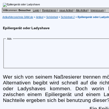
Willkommen:
Besucher
Login
|
Registrieren
|
neue Artikel
|
Alle Artikel
|
Impressum
|
ArtikelVerzeichnis 0AM.de
»
Artikel
»
Schönheit
»
Schönheit 2
»
Epiliergerät oder Ladys
Epiliergerät oder Ladyshave
Ads
Wer sich von seinem Naßresierer trennen mö
Alternativen begibt wird schnell auf die rich
oder Ladyshaves kommen. Doch worin lie
zwischen einem Epiliergerät und einem 
Nachteile ergeben sich bei benutzung dieser
Ein
Epil