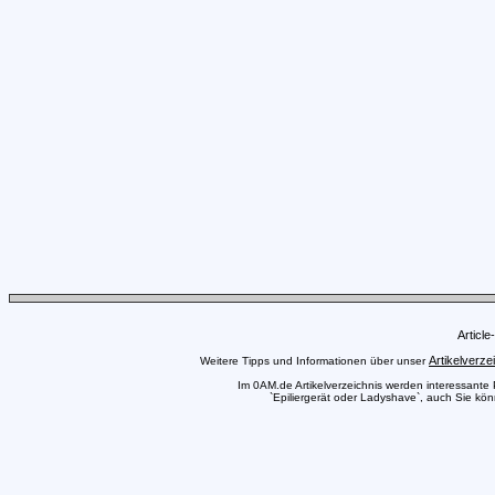
Articl
Artikelverze
Weitere Tipps und Informationen über unser
Im 0AM.de Artikelverzeichnis werden interessante Pr
`Epiliergerät oder Ladyshave`, auch Sie kön