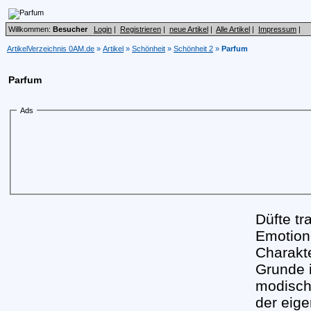
Willkommen:
Besucher
Login
|
Registrieren
|
neue Artikel
|
Alle Artikel
|
Impressum
|
ArtikelVerzeichnis 0AM.de
»
Artikel
»
Schönheit
»
Schönheit 2
»
Parfum
Parfum
Ads
Düfte t
Emotion
Charakte
Grunde i
modische
der eig