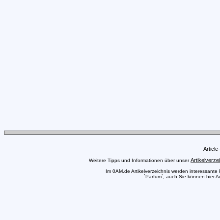
Articl
Artikelverze
Weitere Tipps und Informationen über unser
Im 0AM.de Artikelverzeichnis werden interessante Pr
`Parfum`, auch Sie können hier Au