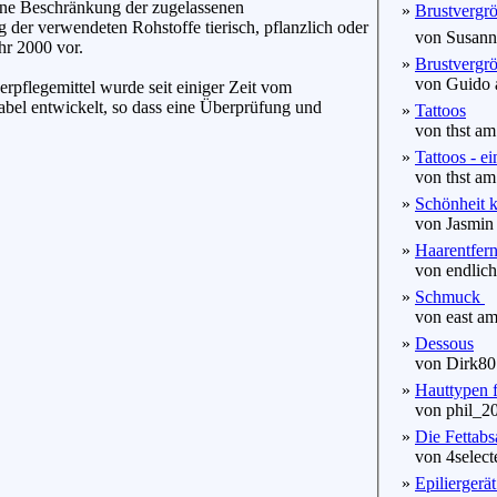
eine Beschränkung der zugelassenen
»
Brustvergröß
 der verwendeten Rohstoffe tierisch, pflanzlich oder
von Susanna
ahr 2000 vor.
»
Brustvergrö
von Guido a
pflegemittel wurde seit einiger Zeit vom
bel entwickelt, so dass eine Überprüfung und
»
Tattoos
von thst am 
»
Tattoos - e
von thst am 
»
Schönheit k
von Jasmin 
»
Haarentfern
von endlichh
»
Schmuck
von east am
»
Dessous
von Dirk80 
»
Hauttypen f
von phil_20
»
Die Fettab
von 4selecte
»
Epiliergerä