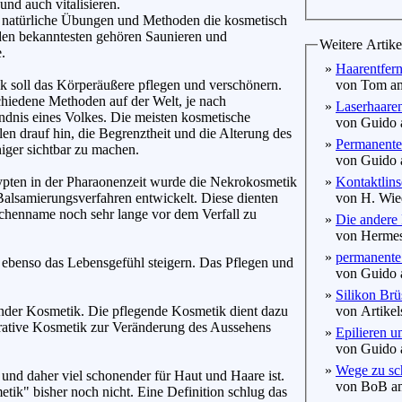
und auch vitalisieren.
h natürliche Übungen und Methoden die kosmetisch
den bekanntesten gehören Saunieren und
Weitere Artike
.
»
Haarentfer
k soll das Körperäußere pflegen und verschönern.
von Tom am
chiedene Methoden auf der Welt, je nach
»
Laserhaaren
ndnis eines Volkes. Die meisten kosmetische
von Guido a
len drauf hin, die Begrenztheit und die Alterung des
»
Permanente
iger sichtbar zu machen.
von Guido a
ypten in der Pharaonenzeit wurde die Nekrokosmetik
»
Kontaktlinse
alsamierungsverfahren entwickelt. Diese dienten
von H. Wied
chenname noch sehr lange vor dem Verfall zu
»
Die andere
von Hermes 
»
permanente 
n ebenso das Lebensgefühl steigern. Das Pflegen und
von Guido a
»
Silikon Brü
ender Kosmetik. Die pflegende Kosmetik dient dazu
von Artikels
orative Kosmetik zur Veränderung des Aussehens
»
Epilieren u
von Guido a
»
Wege zu sch
 und daher viel schonender für Haut und Haare ist.
von BoB am
metik" bisher noch nicht. Eine Definition schlug das