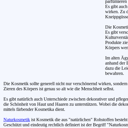
parfümieren 
Es gibt auc
wirken. Zu 
Kneippgüsse
Die Kosmeti
Es gibt vers
Kulturverstä
Produkte zie
Körpers wen
Im alten Äg
anhand der B
dazu die Lei
bewahren.
Die Kosmetik sollte generell nicht nur verschönernd wirken, sonder
Zieren des Körpers ist genau so alt wie die Menschheit selbst.
Es gibt natürlich auch Unterschiede zwischen dekorativer und pfleg
die Schönheit von Haut und Haaren zu unterstützen. Wobei die dek
mittels färbender Kosmetika dient.
Naturkosmetik
ist Kosmetik die aus "natürlichen" Rohstoffen besteht
Geschützt und eindeutig rechtlich definiert ist der Begriff "Naturkos