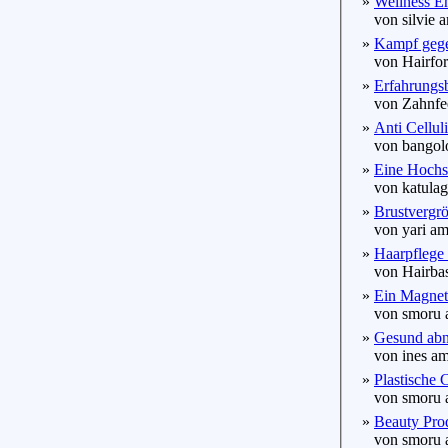
»
Wellness E
von silvie a
»
Kampf gege
von Hairforl
»
Erfahrungsb
von Zahnfee
»
Anti Celluli
von bangolo
»
Eine Hochste
von katulag
»
Brustvergrö
von yari am
»
Haarpflege 
von Hairbas
»
Ein Magnet
von smoru a
»
Gesund abn
von ines am
»
Plastische 
von smoru a
»
Beauty Prod
von smoru a