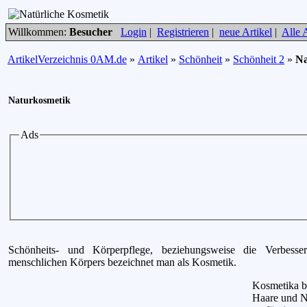
Willkommen:
Besucher
Login
|
Registrieren
|
neue Artikel
|
Alle A
ArtikelVerzeichnis 0AM.de
»
Artikel
»
Schönheit
»
Schönheit 2
»
Na
Naturkosmetik
Ads
Schönheits- und Körperpflege, beziehungsweise die Verbesse
menschlichen Körpers bezeichnet man als Kosmetik.
Kosmetika be
Haare und Nä