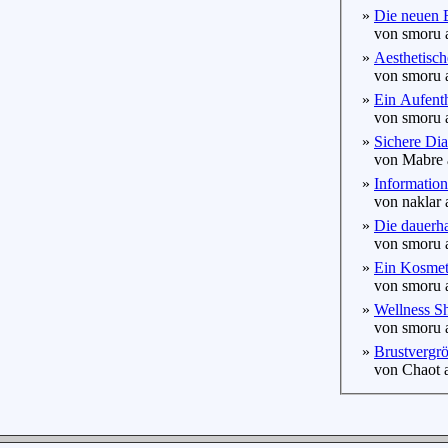
»
Die neuen 
von smoru a
»
Aesthetisch
von smoru a
»
Ein Aufenth
von smoru a
»
Sichere Dia
von Mabre a
»
Informatio
von naklar 
»
Die dauerha
von smoru a
»
Ein Kosmeti
von smoru a
»
Wellness Sh
von smoru a
»
Brustvergrö
von Chaot a