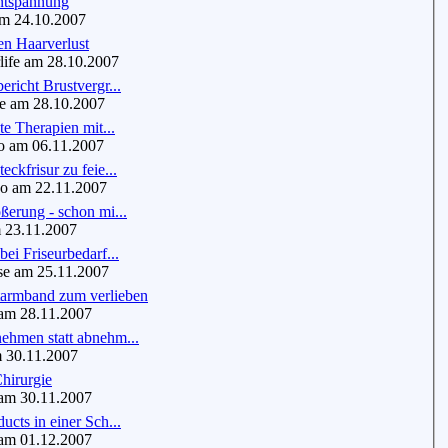
ntspannung
m 24.10.2007
n Haarverlust
ife am 28.10.2007
ericht Brustvergr...
 am 28.10.2007
te Therapien mit...
 am 06.11.2007
ckfrisur zu feie...
o am 22.11.2007
ßerung - schon mi...
 23.11.2007
bei Friseurbedarf...
e am 25.11.2007
armband zum verlieben
m 28.11.2007
ehmen statt abnehm...
 30.11.2007
Chirurgie
m 30.11.2007
ucts in einer Sch...
m 01.12.2007