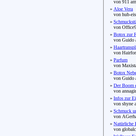
von 911 am 
»
Aloe Vera
von hub-eis
»
Schmuckstü
von Office9
»
Botox zur F
von Guido a
»
Haartranspl
von Hairforl
»
Parfum
von Maxista
»
Botox Nebe
von Guido a
»
Der Boom d
von annagirl
»
Infos zur E
von shyne a
»
Schmuck und
von AGerhar
»
Natürliche
von globalc