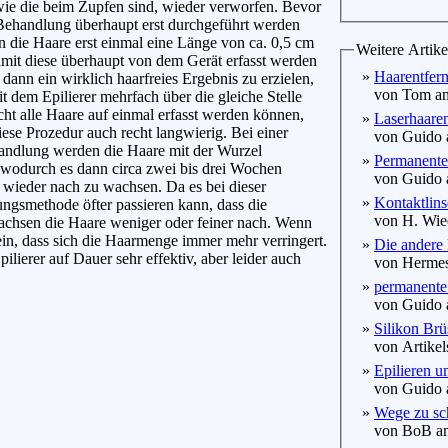
wie die beim Zupfen sind, wieder verworfen. Bevor
Behandlung überhaupt erst durchgeführt werden
 die Haare erst einmal eine Länge von ca. 0,5 cm
Weitere Artike
amit diese überhaupt von dem Gerät erfasst werden
»
Haarentfer
ann ein wirklich haarfreies Ergebnis zu erzielen,
von Tom am
 dem Epilierer mehrfach über die gleiche Stelle
cht alle Haare auf einmal erfasst werden können,
»
Laserhaaren
diese Prozedur auch recht langwierig. Bei einer
von Guido a
andlung werden die Haare mit der Wurzel
»
Permanente
 wodurch es dann circa zwei bis drei Wochen
von Guido a
 wieder nach zu wachsen. Da es bei dieser
»
Kontaktlinse
ngsmethode öfter passieren kann, dass die
von H. Wied
wachsen die Haare weniger oder feiner nach. Wenn
in, dass sich die Haarmenge immer mehr verringert.
»
Die andere
ilierer auf Dauer sehr effektiv, aber leider auch
von Hermes 
»
permanente 
von Guido a
»
Silikon Brü
von Artikels
»
Epilieren u
von Guido a
»
Wege zu sch
von BoB am