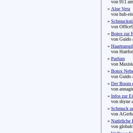
von 911 am 
»
Aloe Vera
von hub-eis
»
Schmuckstü
von Office9
»
Botox zur F
von Guido a
»
Haartranspl
von Hairforl
»
Parfum
von Maxista
»
Botox Nebe
von Guido a
»
Der Boom d
von annagirl
»
Infos zur E
von shyne a
»
Schmuck und
von AGerhar
»
Natürliche
von globalc