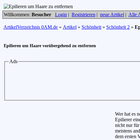
Willkommen:
Besucher
Login
|
Registrieren
|
neue Artikel
|
Alle A
ArtikelVerzeichnis 0AM.de
»
Artikel
»
Schönheit
»
Schönheit 2
»
Ep
Epilieren um Haare vorübergehend zu entfernen
Ads
Wer hat es n
Epilierer ei
nicht nur für
meistens and
dem ersten 