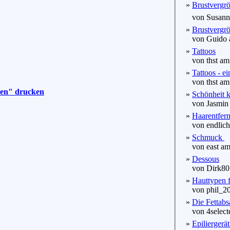
»
Brustvergröß
von Susanna
»
Brustvergrö
von Guido a
»
Tattoos
von thst am 
»
Tattoos - e
von thst am 
nen" drucken
»
Schönheit k
von Jasmin 
»
Haarentfern
von endlichh
»
Schmuck
von east am
»
Dessous
von Dirk80 
»
Hauttypen f
von phil_20
»
Die Fettab
von 4selecte
»
Epiliergerä