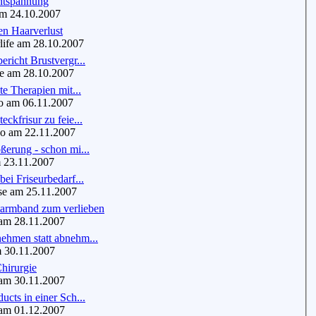
ntspannung
m 24.10.2007
n Haarverlust
ife am 28.10.2007
ericht Brustvergr...
 am 28.10.2007
te Therapien mit...
 am 06.11.2007
ckfrisur zu feie...
o am 22.11.2007
ßerung - schon mi...
 23.11.2007
bei Friseurbedarf...
e am 25.11.2007
armband zum verlieben
m 28.11.2007
ehmen statt abnehm...
 30.11.2007
Chirurgie
m 30.11.2007
ucts in einer Sch...
m 01.12.2007