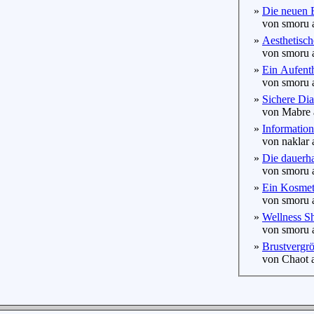
»
Die neuen 
von smoru a
»
Aesthetisch
von smoru a
»
Ein Aufenth
von smoru a
»
Sichere Dia
von Mabre a
»
Informatio
von naklar 
»
Die dauerha
von smoru a
»
Ein Kosmeti
von smoru a
»
Wellness Sh
von smoru a
»
Brustvergrö
von Chaot a