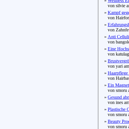
»
Wellness E
von silvie a
»
Kampf gege
von Hairforl
»
Erfahrungsb
von Zahnfee
»
Anti Celluli
von bangolo
»
Eine Hochste
von katulag
»
Brustvergrö
von yari am
»
Haarpflege 
von Hairbas
»
Ein Magnet
von smoru a
»
Gesund abn
von ines am
»
Plastische 
von smoru a
»
Beauty Prod
von smoru a