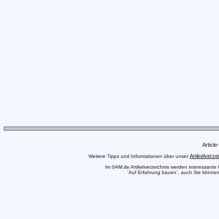
Articl
Artikelverze
Weitere Tipps und Informationen über unser
Im 0AM.de Artikelverzeichnis werden interessante Pr
`Auf Erfahrung bauen`, auch Sie können h