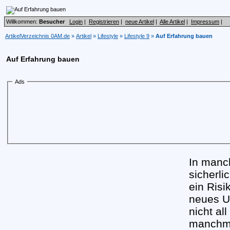
Willkommen:
Besucher
Login
|
Registrieren
|
neue Artikel
|
Alle Artikel
|
Impressum
|
ArtikelVerzeichnis 0AM.de
»
Artikel
»
Lifestyle
»
Lifestyle 9
»
Auf Erfahrung bauen
Auf Erfahrung bauen
Ads
In manc
sicherli
ein Risi
neues U
nicht al
manchmal