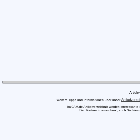
Articl
Artikelverze
Weitere Tipps und Informationen über unser
Im 0AM.de Artikelverzeichnis werden interessante Pr
`Den Partner überraschen`, auch Sie können