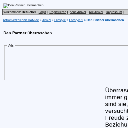
Willkommen:
Besucher
Login
|
Registrieren
|
neue Artikel
|
Alle Artikel
|
Impressum
|
ArtikelVerzeichnis 0AM.de
»
Artikel
»
Lifestyle
»
Lifestyle 9
»
Den Partner überraschen
Den Partner überraschen
Ads
Überras
immer g
sind si
versuch
Freude 
Beziehu