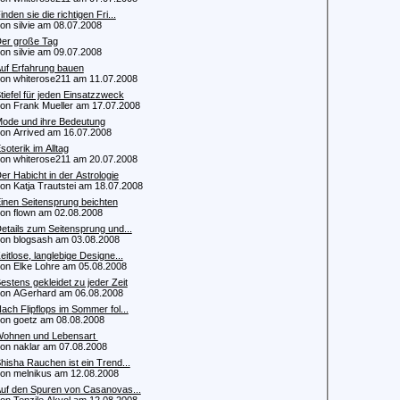
inden sie die richtigen Fri...
 silvie am 08.07.2008
er große Tag
 silvie am 09.07.2008
uf Erfahrung bauen
 whiterose211 am 11.07.2008
tiefel für jeden Einsatzzweck
 Frank Mueller am 17.07.2008
ode und ihre Bedeutung
 Arrived am 16.07.2008
soterik im Alltag
 whiterose211 am 20.07.2008
er Habicht in der Astrologie
 Katja Trautstei am 18.07.2008
inen Seitensprung beichten
 flown am 02.08.2008
etails zum Seitensprung und...
 blogsash am 03.08.2008
eitlose, langlebige Designe...
 Elke Lohre am 05.08.2008
estens gekleidet zu jeder Zeit
 AGerhard am 06.08.2008
ach Flipflops im Sommer fol...
 goetz am 08.08.2008
ohnen und Lebensart
 naklar am 07.08.2008
hisha Rauchen ist ein Trend...
 melnikus am 12.08.2008
uf den Spuren von Casanovas...