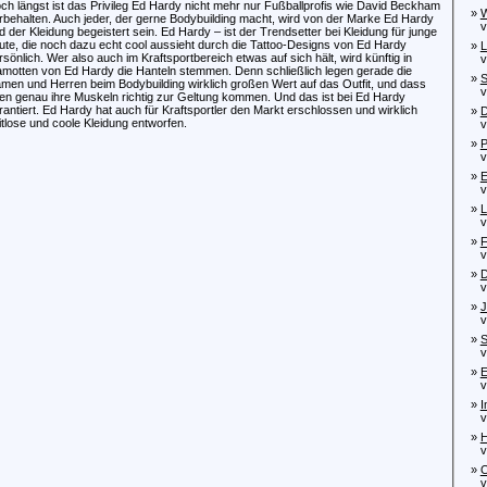
ch längst ist das Privileg Ed Hardy nicht mehr nur Fußballprofis wie David Beckham
»
W
rbehalten. Auch jeder, der gerne Bodybuilding macht, wird von der Marke Ed Hardy
von
d der Kleidung begeistert sein. Ed Hardy – ist der Trendsetter bei Kleidung für junge
ute, die noch dazu echt cool aussieht durch die Tattoo-Designs von Ed Hardy
»
L
rsönlich. Wer also auch im Kraftsportbereich etwas auf sich hält, wird künftig in
von
amotten von Ed Hardy die Hanteln stemmen. Denn schließlich legen gerade die
»
S
men und Herren beim Bodybuilding wirklich großen Wert auf das Outfit, und dass
von
en genau ihre Muskeln richtig zur Geltung kommen. Und das ist bei Ed Hardy
rantiert. Ed Hardy hat auch für Kraftsportler den Markt erschlossen und wirklich
»
D
itlose und coole Kleidung entworfen.
von
»
P
von
»
E
von
»
L
von
»
F
von
»
D
von
»
J
von
»
S
von
»
E
von
»
I
von
»
H
von
»
O
von