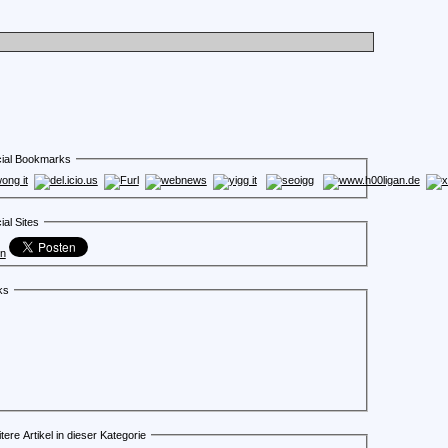
ial Bookmarks
ial Sites
en
ks
tere Artikel in dieser Kategorie