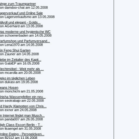
ege zum Traumpartner
 damdoo-chat am 12.05.2008
agerverkauf und Online Sale
 Lagerverkaufsmo am 13.05.2008
tilvoll und elegant - Golds...
 AGerhard am 13.05.2008
as moderne und hygienische WC
 schoenerbaden am 14.05.2008
arfumshop und Parfumversand...
 Lena1970 am 14.05.2008
in Feng Shui Garten
 Zauner am 14.05.2008
iebe im Zeitalter des Kapit...
 GabiEP am 16.05.2008
lechtmöbel - Weit mehr als ...
 mcarolla am 20.05.2008
eko im täglichen Leben
 dukasi am 19.05.2008
eans Hosen
 monchichi am 21.05.2008
hisha Wasserpfeifen ein neu...
 seotrabajo am 22.05.2008
d Hardy Klamotten von Chris...
 exnor am 24.05.2008
m Internet findet man Musch...
 panda007 am 26.05.2008
igh Class Escort Berlin - T...
 lisaengel am 31.05.2008
nline-Dating - Perspektiven...
 B2112 am 11.06.2008