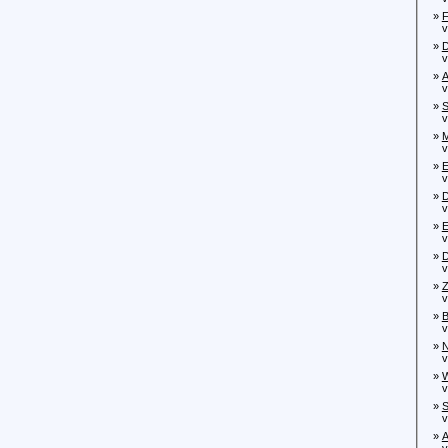
»
F
von
»
D
von
»
A
von
»
S
von
»
M
von
»
E
von
»
D
von
»
E
von
»
D
von
»
Z
von
»
B
von
»
N
von
»
W
von
»
S
von
»
A