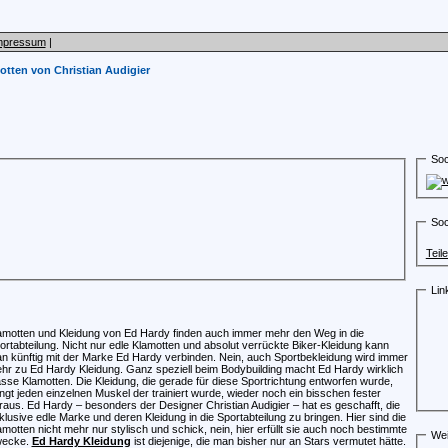
mpressum
|
tten von Christian Audigier
Soc
Soc
Teil
Lin
amotten und Kleidung von Ed Hardy finden auch immer mehr den Weg in die
ortabteilung. Nicht nur edle Klamotten und absolut verrückte Biker-Kleidung kann
n künftig mit der Marke Ed Hardy verbinden. Nein, auch Sportbekleidung wird immer
hr zu Ed Hardy Kleidung. Ganz speziell beim Bodybuilding macht Ed Hardy wirklich
asse Klamotten. Die Kleidung, die gerade für diese Sportrichtung entworfen wurde,
ingt jeden einzelnen Muskel der trainiert wurde, wieder noch ein bisschen fester
raus. Ed Hardy – besonders der Designer Christian Audigier – hat es geschafft, die
klusive edle Marke und deren Kleidung in die Sportabteilung zu bringen. Hier sind die
amotten nicht mehr nur stylisch und schick, nein, hier erfüllt sie auch noch bestimmte
Wei
ecke.
Ed Hardy Kleidung
ist diejenige, die man bisher nur an Stars vermutet hätte.