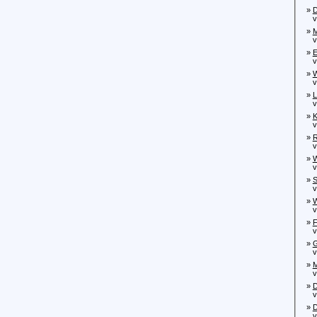
»
D
von
»
M
von
»
E
von
»
W
von
»
L
von
»
K
von
»
R
vo
»
W
von
»
S
von
»
W
von
»
F
von
»
G
vo
»
M
vo
»
D
von
»
D
von