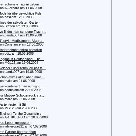
er schönste Tag im Leben
 AGerhard am 11.06.2008
ode für übergewichtige Kids
 hasi am 12.06.2008
ines der stilvollsten Garte...
 Steffen am 13.06.2008
o findet man schoene Tracht...
 panda007 am 13.06.2008
ifestyle-Medikamente Viagra...
 Constance am 17.06.2008
inderschuhe online bestellen
 götz am 18.06.2008
eggae in Deutschland - Die ...
n MG123 am 19.06.2008
elcher Silberschmuck passt ...
 panda007 am 19.06.2008
chon etwas älter, aber imme...
 maile am 21.06.2008
ie kombiniert man richtig K...
 seobaloni am 22.06.2008
ür Mutige- Schottenrock sta...
 maile am 22.06.2008
artenfeste mit Stil
n MG123 am 25.06.2008
it einem Tchibo Gutschein s...
n ARTIKELPUB am 28.06.2008
as Leben geniessen
 whiterose211 am 07.07.2008
en Partner überraschen
 whiterose211 am 07.07.2008