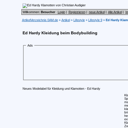
Willkommen:
Besucher
Login
|
Registrieren
|
neue Artikel
|
Alle Artikel
|
I
ArtikelVerzeichnis 0AM.de
»
Artikel
»
Lifestyle
»
Lifestyle 9
»
Ed Hardy Klamo
Ed Hardy Kleidung beim Bodybuilding
Ads
Neues Modelabel für Kleidung und Klamotten - Ed Hardy
Kl
Sp
ma
me
kl
br
he
ex
Kl
Zw