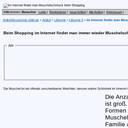
Willkommen:
Besucher
Login
|
Registrieren
|
neue Artikel
|
Alle Artikel
|
Impressum
|
ArtikelVerzeichnis 0AM.de
»
Artikel
»
Lifestyle
»
Lifestyle 9
»
Im Internet findet man M
Beim Shopping im Internet findet man immer wieder Muschels
Ads
Die Muschel ist ein oftmals unscheinbares Weichtier, dessen wahre Schönheit im Inneren l
Die Anz
ist groß
Formen 
Muschel
Familie 