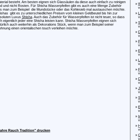
terial besteht. Am besten eignen sich Glassäulen da diese auch einfach zu reinigen
»
W
nd und nicht Rosten. Für Shisha Wasserpfeifen gibt es auch eine Menge Zubehör
von
lls man zum Beispiel
die Mundstücke oder das Kohlesieb mal austauschen möchte.
ishas
gibt es zu unterschiedlichen Preisen vom kleinen Geldbeutel bis hin zur
»
L
soluten Luxus
Shisha
. Auch das Zubehör für Wasserpfeifen ist nicht teuer, so dass
von
ch eigentlich jeder eine Shisha leisten kann. Shisha Wasserpfeifen eignen sich
»
S
türlich auch weiterhin als Dekorations Stück, wenn man zum Beispiel seiner
von
hnung einen orientalischen touch verleihen möchte.
»
D
von
»
P
von
»
E
von
»
L
von
»
F
von
»
D
von
»
J
von
»
S
von
»
E
von
»
I
von
»
H
von
Jahre Rauch Tradition" drucken
»
O
von