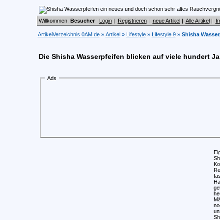
Willkommen:
Besucher
Login
|
Registrieren
|
neue Artikel
|
Alle Artikel
|
I
ArtikelVerzeichnis 0AM.de
»
Artikel
»
Lifestyle
»
Lifestyle 9
»
Shisha Wasser
Die Shisha Wasserpfeifen blicken auf viele hundert J
Ads
Ei
Sh
Ko
Re
fa
Ha
ge
he
Mä
no
un
Sh