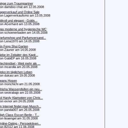
ege zum Traumpartner
 damdoo-chat am 12.05.2008
agerverkauf und Online Sale
 Lagerverkaufsmo am 13.05.2008
tilvoll und elegant - Golds...
 AGerhard am 13.05.2008
as moderne und hygienische WC
 schoenerbaden am 14.05.2008
arfumshop und Parfumversand...
 Lena1970 am 14.05.2008
in Feng Shui Garten
 Zauner am 14.05.2008
iebe im Zeitalter des Kapit...
 GabiEP am 16.05.2008
lechtmöbel - Weit mehr als ...
 mcarolla am 20.05.2008
eko im täglichen Leben
 dukasi am 19.05.2008
eans Hosen
 monchichi am 21.05.2008
hisha Wasserpfeifen ein neu...
 seotrabajo am 22.05.2008
d Hardy Klamotten von Chris...
 exnor am 24.05.2008
m Internet findet man Musch...
 panda007 am 26.05.2008
igh Class Escort Berlin - T...
 lisaengel am 31.05.2008
nline-Dating - Perspektiven...
 B2112 am 11.06.2008