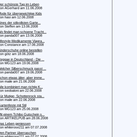
er schönste Tag im Leben
 AGerhard am 11.06.2008
ode für übergewichtige Kids
 hasi am 12.06.2008
ines der stilvollsten Garte...
 Steffen am 13.06.2008
o findet man schoene Tracht...
 panda007 am 13.06.2008
ifestyle-Medikamente Viagra...
 Constance am 17.06.2008
inderschuhe online bestellen
 götz am 18.06.2008
eggae in Deutschland - Die ...
n MG123 am 19.06.2008
elcher Silberschmuck passt ...
 panda007 am 19.06.2008
chon etwas älter, aber imme...
 maile am 21.06.2008
ie kombiniert man richtig K...
 seobaloni am 22.06.2008
ür Mutige- Schottenrock sta...
 maile am 22.06.2008
artenfeste mit Stil
n MG123 am 25.06.2008
it einem Tchibo Gutschein s...
n ARTIKELPUB am 28.06.2008
as Leben geniessen
 whiterose211 am 07.07.2008
en Partner überraschen
 whiterose211 am 07.07.2008