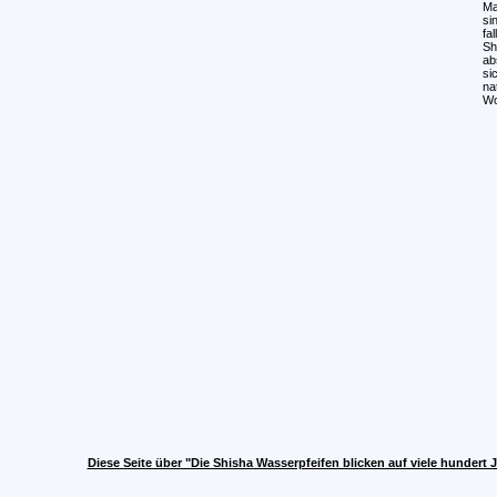
Ma
si
fa
Sh
ab
si
na
Wo
Diese Seite über "Die Shisha Wasserpfeifen blicken auf viele hundert 