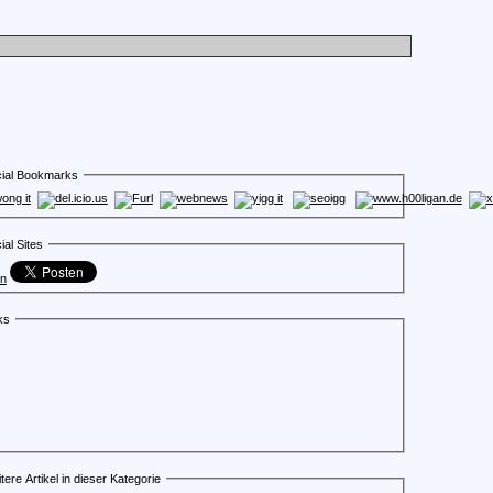
ial Bookmarks
ial Sites
en
ks
tere Artikel in dieser Kategorie