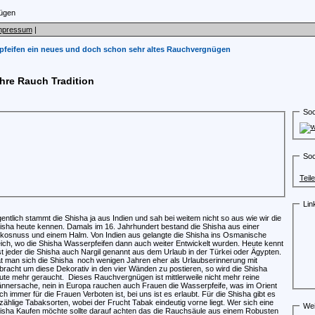
mpressum
|
pfeifen ein neues und doch schon sehr altes Rauchvergnügen
ahre Rauch Tradition
Soc
Soc
Teil
Lin
gentlich stammt die Shisha ja aus Indien und sah bei weitem nicht so aus wie wir die
isha heute kennen. Damals im 16. Jahrhundert bestand die Shisha aus einer
kosnuss und einem Halm. Von Indien aus gelangte die Shisha ins Osmanische
ich, wo die Shisha Wasserpfeifen dann auch weiter Entwickelt wurden. Heute kennt
st jeder die Shisha auch Nargil genannt aus dem Urlaub in der Türkei oder Ägypten.
t man sich die Shisha
noch wenigen Jahren eher als Urlaubserinnerung mit
bracht um diese Dekorativ in den vier Wänden zu postieren, so wird die Shisha
ute mehr geraucht.
Dieses Rauchvergnügen ist mittlerweile nicht mehr reine
nnersache, nein in Europa rauchen auch Frauen die Wasserpfeife, was im Orient
ch immer für die Frauen Verboten ist, bei uns ist es erlaubt. Für die Shisha gibt es
zählige Tabaksorten, wobei der Frucht Tabak eindeutig vorne liegt. Wer sich eine
Wei
isha Kaufen möchte sollte darauf achten das die Rauchsäule aus einem Robusten