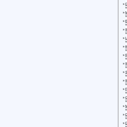
»
D
von
»
M
von
»
E
von
»
W
von
»
L
von
»
K
von
»
R
vo
»
W
von
»
S
von
»
W
von
»
F
von
»
G
vo
»
M
vo
»
D
von
»
D
von