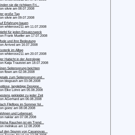
inden sie die richtigen Fri...
 silvie am 08.07.2008
er große Tag
 silvie am 09.07.2008
uf Erfahrung bauen
 whiterose211 am 11.07.2008
tiefel für jeden Einsatzzweck
 Frank Mueller am 17.07.2008
ode und ihre Bedeutung
 Arrived am 16.07.2008
soterik im Alltag
 whiterose211 am 20.07.2008
er Habicht in der Astrologie
 Katja Trautstei am 18.07.2008
inen Seitensprung beichten
 flown am 02.08.2008
etails zum Seitensprung und...
 blogsash am 03.08.2008
eitlose, langlebige Designe...
 Elke Lohre am 05.08.2008
estens gekleidet zu jeder Zeit
 AGerhard am 06.08.2008
ach Flipflops im Sommer fol...
 goetz am 08.08.2008
ohnen und Lebensart
 naklar am 07.08.2008
hisha Rauchen ist ein Trend...
 melnikus am 12.08.2008
uf den Spuren von Casanovas...