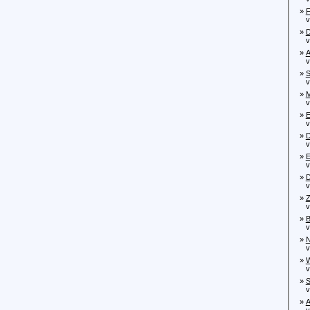
»
F
von
»
D
von
»
A
von
»
S
von
»
M
von
»
E
von
»
D
von
»
E
von
»
D
von
»
Z
von
»
B
von
»
N
von
»
W
von
»
S
von
»
A