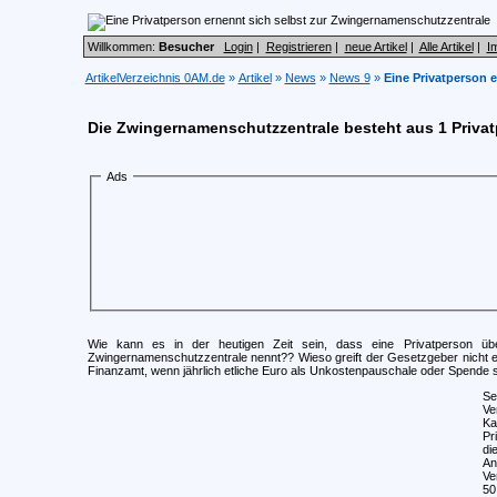
Willkommen:
Besucher
Login
|
Registrieren
|
neue Artikel
|
Alle Artikel
|
I
ArtikelVerzeichnis 0AM.de
»
Artikel
»
News
»
News 9
»
Eine Privatperson 
Die Zwingernamenschutzzentrale besteht aus 1 Priva
Ads
Wie kann es in der heutigen Zeit sein, dass eine Privatperson üb
Zwingernamenschutzzentrale nennt?? Wieso greift der Gesetzgeber nicht 
Finanzamt, wenn jährlich etliche Euro als Unkostenpauschale oder Spende 
Se
Ve
Ka
Pr
di
An
Ve
50