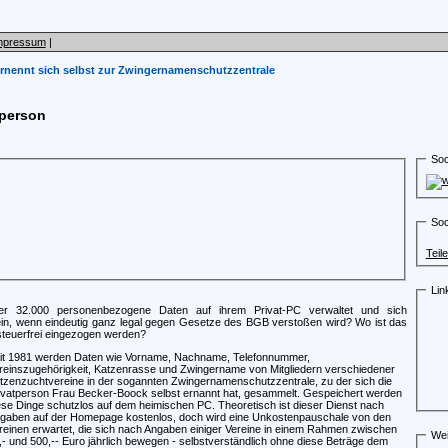
mpressum
|
ernennt sich selbst zur Zwingernamenschutzzentrale
tperson
Soc
Soc
Teil
Lin
er 32.000 personenbezogene Daten auf ihrem Privat-PC verwaltet und sich
ein, wenn eindeutig ganz legal gegen Gesetze des BGB verstoßen wird? Wo ist das
steuerfrei eingezogen werden?
it 1981 werden Daten wie Vorname, Nachname, Telefonnummer,
reinszugehörigkeit, Katzenrasse und Zwingername von Mitgliedern verschiedener
tzenzuchtvereine in der sogannten Zwingernamenschutzzentrale, zu der sich die
ivatperson Frau Becker-Boock selbst ernannt hat, gesammelt. Gespeichert werden
ese Dinge schutzlos auf dem heimischen PC. Theoretisch ist dieser Dienst nach
gaben auf der Homepage kostenlos, doch wird eine Unkostenpauschale von den
reinen erwartet, die sich nach Angaben einiger Vereine in einem Rahmen zwischen
Wei
,- und 500,-- Euro jährlich bewegen - selbstverständlich ohne diese Beträge dem