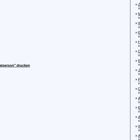
»
Z
von
»
M
von
»
W
von
»
E
von
»
H
von
»
D
von
»
E
von
vatperson" drucken
»
J
von
»
P
von
»
D
von
»
A
von
»
E
vo
»
A
von
»
W
von
»
A
von