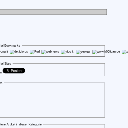
ial Bookmarks
ial Sites
en
ks
tere Artikel in dieser Kategorie