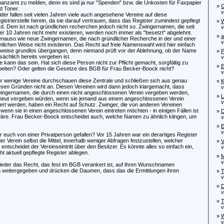
nanzamt zu melden, denn es sind ja nur "Spenden" bzw. die Unkosten für Faxpapier
»
G
d Toner.
von
ider fallen seit vielen Jahren viele auch angesehene Vereine auf diese
gistrierstelle herein, da sie darauf vertrauen, dass das Register zumindest gepflegt
»
W
rd. Dem ist nach gründlichen recherchen jedoch nicht so. Zwingernamen, die seit
von
er 10 Jahren nicht mehr existieren, werden noch immer als "besetzt" abgelehnt.
»
a
nauso wie neue Zwingernamen, die nach gründlicher Recherche in der und einer
von
nlichen Weise nicht existieren. Das Recht auf freie Namenswahl wird hier einfach
ilweise grundlos übergangen, denn niemand prüft vor der Ablehnung, ob der Name
»
P
tsächlich bereits vergeben ist.
von
e kann das sein. Hat sich diese Person nicht zur Pflicht gemacht, sorgfältig zu
»
E
beiten? Oder gelten die Gesetze des BGB für Frau Becker-Boock nicht?
von
r wenige Vereine durchschauen diese Zentrale und schließen sich aus genau
»
K
esen Gründen nicht an. Diesen Vereinen wird dann jedoch klargemacht, dass
von
ingernamen, die durch einen nicht angeschlossenen Verein vergeben werden,
»
L
neut vergeben würden, wenn sie jemand aus einem angeschlossenen Verein
von
iert werden, haben ein Recht auf Schutz. Zwinger, die von anderen Vereinen
 sie in einen angeschlossenen Verein eintreten möchten - in einigen Fällen ist
»
D
 wäre. Frau Becker-Boock entscheidet auch, welche Namen zu ähnlich klingen, um
von
»
E
von
ihr euch von einer Privatperson gefallen? Vor 15 Jahren war ein derartiges Register
eder Verein selbst die Mittel, innerhalb weniger Abfragen festzustellen, welcher
»
V
entscheidet der Vereinseintritt über den Besitzer. Es könnte alles so einfach ein,
von
t aktuell gepflegte Register ablegen.
»
M
von
wieder das Recht, das fest im BGB verankert ist, auf ihren Wunschnamen
 weitergegeben und drücken die Daumen, dass das die Ermittlungen ihren
»
T
von
»
D
von
»
T
von
»
W
von