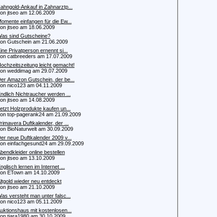
ahngold-Ankauf in Zahnarztp...
 jtseo am 12.06.2009
omente einfangen für die Ew...
 jtseo am 18.06.2009
as sind Gutscheine?
 Gutschein am 21.06.2009
ine Privatperson ernennt si...
 catbreeders am 17.07.2009
ochzeitszeitung leicht gemacht!
 weddimag am 29.07.2009
er Amazon Gutschein, der be...
 nico123 am 04.11.2009
ndlich Nichtraucher werden ...
 jtseo am 14.08.2009
etzt Holzprodukte kaufen un...
 top-pagerank24 am 21.09.2009
rimavera Duftkalender, der ...
 BioNaturwelt am 30.09.2009
er neue Duftkalender 2009 v...
 einfachgesund24 am 29.09.2009
bendkleider online bestellen
 jtseo am 13.10.2009
nglisch lernen im Internet ...
n ETown am 14.10.2009
ltgold wieder neu entdeckt
 jtseo am 21.10.2009
as versteht man unter falsc...
 nico123 am 05.11.2009
uktionshaus mit kostenlosen...
 tiara1980 am 30.10.2009