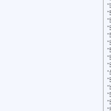
»
H
von
»
E
von
»
D
von
»
O
von
»
R
von
»
O
von
»
E
von
»
D
vo
»
O
vo
»
J
von
»
D
von
»
U
von
»
P
von
»
G
von
»
G