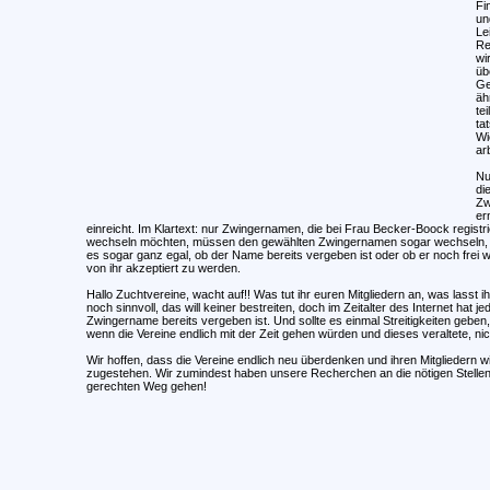
Fi
un
Le
Re
wi
üb
Ge
äh
te
ta
Wi
ar
Nu
di
Zw
er
einreicht. Im Klartext: nur Zwingernamen, die bei Frau Becker-Boock registr
wechseln möchten, müssen den gewählten Zwingernamen sogar wechseln, wenn
es sogar ganz egal, ob der Name bereits vergeben ist oder ob er noch frei
von ihr akzeptiert zu werden.
Hallo Zuchtvereine, wacht auf!! Was tut ihr euren Mitgliedern an, was lasst 
noch sinnvoll, das will keiner bestreiten, doch im Zeitalter des Internet hat j
Zwingername bereits vergeben ist. Und sollte es einmal Streitigkeiten geben, 
wenn die Vereine endlich mit der Zeit gehen würden und dieses veraltete, nich
Wir hoffen, dass die Vereine endlich neu überdenken und ihren Mitgliedern 
zugestehen. Wir zumindest haben unsere Recherchen an die nötigen Stellen
gerechten Weg gehen!