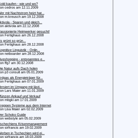
old kaufen - wie und wo?
 cedros am 12.11.2009
er mit Nachtstrom heizt hat...
 m.kreusch am 19.12.2008
ktivola - Sparen und gleich...
 aktivola am 22.12.2008
assionierte Heimwerker gesucht!
 Fertighaus am 26.12.2008
s grünt so grün...
 Fertighaus am 28.12.2008
ognitive Linguistik - Onlin...
 netboarder am 28.12.2008
iveshopping - entspanntes e...
 ffg7 am 30.12.2008
ie Natur aufs Dach holen
 p3 consult am 05.01.2009
rdgas als Energieträger für...
 Fertighaus am 07.01.2009
ersiert im Umgang mit lästi...
 Lars Maier am 11.01.2009
ünzen Ankauf und Verkauf
 mbgki am 17.01.2009
reppen Systeme aus dem Internet
 Lisa Maier am 02.02.2009
er Schoko Guide
 webstyle am 05.02.2009
schechiens Krisenmanagement
 sirfrancis am 19.02.2009
erben in Tschechien wird ei...
 sirfrancis am 18.03.2009