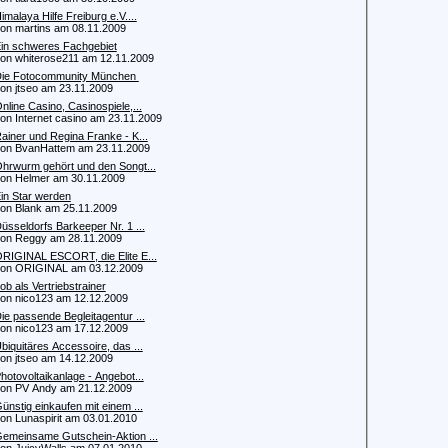
imalaya Hilfe Freiburg e.V....
 martins am 08.11.2009
in schweres Fachgebiet
 whiterose211 am 12.11.2009
ie Fotocommunity München
 jtseo am 23.11.2009
nline Casino, Casinospiele,...
 Internet casino am 23.11.2009
ainer und Regina Franke - K...
 BvanHattem am 23.11.2009
hrwurm gehört und den Songt...
 Helmer am 30.11.2009
in Star werden
 Blank am 25.11.2009
üsseldorfs Barkeeper Nr. 1 ...
n Reggy am 28.11.2009
RIGINAL ESCORT, die Elite E...
n ORIGINAL am 03.12.2009
ob als Vertriebstrainer
 nico123 am 12.12.2009
ie passende Begleitagentur ...
 nico123 am 17.12.2009
biquitäres Accessoire, das ...
 jtseo am 14.12.2009
hotovoltaikanlage - Angebot...
 PV Andy am 21.12.2009
ünstig einkaufen mit einem ...
 Lunaspirit am 03.01.2010
emeinsame Gutschein-Aktion ...