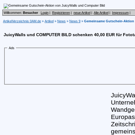
Willkommen:
Besucher
Login
|
Registrieren
|
neue Artikel
|
Alle Artikel
|
Impressum
|
ArtikelVerzeichnis 0AM.de
»
Artikel
»
News
»
News 9
»
Gemeinsame Gutschein-Aktion 
JuicyWalls und COMPUTER BILD schenken 40,00 EUR für Fotot
Ads
JuicyWal
Unterneh
Wandge
Europas
Zeitschr
gemeins