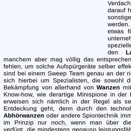
Verdac
darauf 
sonstig
werden.
etwas f
unterne
speziell
den
L
manchem aber mag völlig das entsprechend
fehlen, um solche Aufspürgeräte selber eff
sind bei einem Sweep Team genau an der ri
sich hierbei um Spezialisten, die sowohl 
Bekämpfung von allerhand von
Wanzen
mit
Know-how, wie derartige Minispione in der 
erweisen sich nämlich in der Regel als s
Entdeckung geht, denn durch den technolo
Abhörwanzen
oder andere Spiontechnik imm
im Prinzip nur noch, wenn man über di
verfügt, die mindestens genauso leistungsf