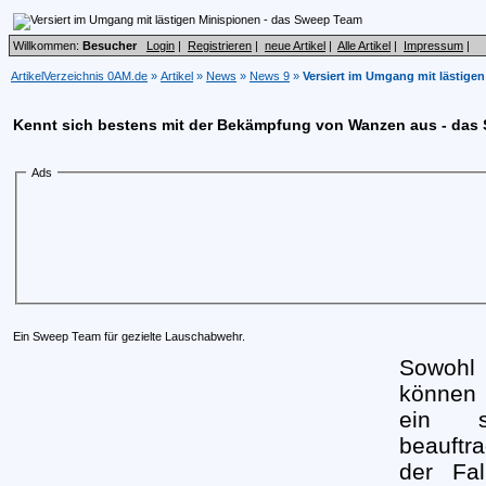
Willkommen:
Besucher
Login
|
Registrieren
|
neue Artikel
|
Alle Artikel
|
Impressum
|
ArtikelVerzeichnis 0AM.de
»
Artikel
»
News
»
News 9
»
Versiert im Umgang mit lästige
Kennt sich bestens mit der Bekämpfung von Wanzen aus - das
Ads
Ein Sweep Team für gezielte Lauschabwehr.
Sowohl
können 
ein 
beauftr
der Fal