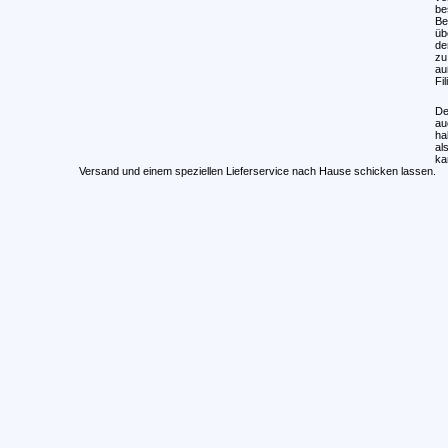
be
Be
üb
de
zu
au
Fi
De
au
ha
al
ka
Versand und einem speziellen Lieferservice nach Hause schicken lassen.