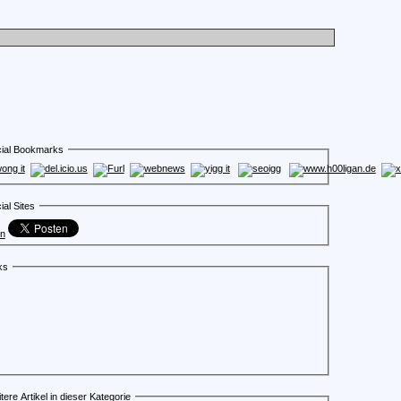
ial Bookmarks
ial Sites
en
ks
tere Artikel in dieser Kategorie