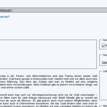
mpressum
|
 und wo?
Soc
Soc
Teil
Lin
rade in der Finanz- und Wirtschaftskrise wird das Thema immer wieder heiß
skutiert. Gold kann gerade in Krisenzeiten sehr nützlich sein und vor allem auch eine
chere Währung. Den Wert des Goldes darf man im Hinblick auf eine mögliche
flation nicht vernachlässigen. Beim Goldkauf gibt es jedoch verschiedene Dinge, auf
e man immer achten sollte.
nerell kann man sich zur Vermögenssicherung nicht nur für Gold entscheiden –
ch Silber kann für viele Anleger interessant sein. Beide Metalle gibt es sowohl als
rren als auch als Münzen. Es gibt jedoch auch noch weitere Möglichkeiten, denn
n kann auch in Unternehmen investieren, die das Gold fördern oder man kann in
Wei
rschiedene Fonds investieren. Im Hinblick auf eine zukünftige Inflation ist jedoch die