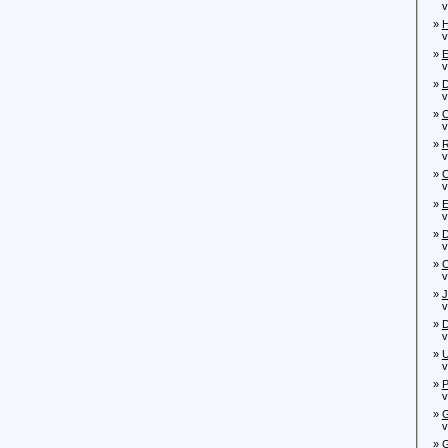
von
»
H
von
»
E
von
»
D
von
»
O
von
»
R
von
»
O
von
»
E
von
»
D
vo
»
O
vo
»
J
von
»
D
von
»
U
von
»
P
von
»
G
von
»
G