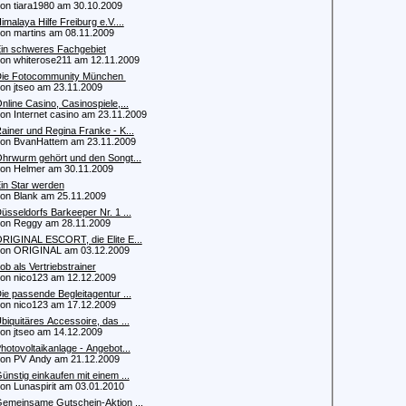
 tiara1980 am 30.10.2009
imalaya Hilfe Freiburg e.V....
 martins am 08.11.2009
in schweres Fachgebiet
 whiterose211 am 12.11.2009
ie Fotocommunity München
 jtseo am 23.11.2009
nline Casino, Casinospiele,...
 Internet casino am 23.11.2009
ainer und Regina Franke - K...
 BvanHattem am 23.11.2009
hrwurm gehört und den Songt...
 Helmer am 30.11.2009
in Star werden
 Blank am 25.11.2009
üsseldorfs Barkeeper Nr. 1 ...
n Reggy am 28.11.2009
RIGINAL ESCORT, die Elite E...
n ORIGINAL am 03.12.2009
ob als Vertriebstrainer
 nico123 am 12.12.2009
ie passende Begleitagentur ...
 nico123 am 17.12.2009
biquitäres Accessoire, das ...
 jtseo am 14.12.2009
hotovoltaikanlage - Angebot...
 PV Andy am 21.12.2009
ünstig einkaufen mit einem ...
 Lunaspirit am 03.01.2010
emeinsame Gutschein-Aktion ...