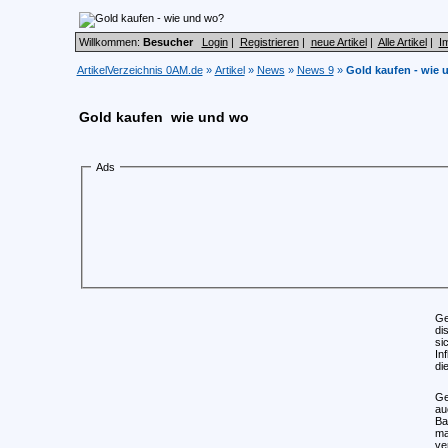
Willkommen:
Besucher
Login
|
Registrieren
|
neue Artikel
|
Alle Artikel
|
I
ArtikelVerzeichnis 0AM.de
»
Artikel
»
News
»
News 9
»
Gold kaufen - wie
Gold kaufen  wie und wo
Ads
Ge
di
si
In
di
Ge
au
Ba
ma
ve