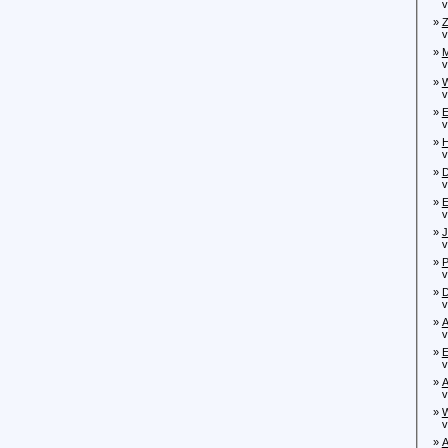
von
»
Z
von
»
M
von
»
W
von
»
E
von
»
H
von
»
D
von
»
E
von
»
J
von
»
P
von
»
D
von
»
A
von
»
E
vo
»
A
von
»
W
von
»
A