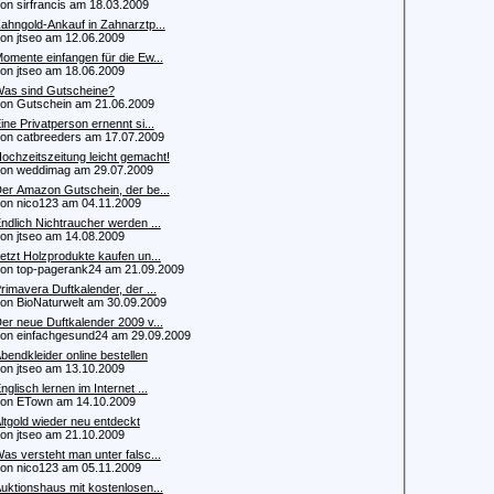
 sirfrancis am 18.03.2009
ahngold-Ankauf in Zahnarztp...
 jtseo am 12.06.2009
omente einfangen für die Ew...
 jtseo am 18.06.2009
as sind Gutscheine?
 Gutschein am 21.06.2009
ine Privatperson ernennt si...
 catbreeders am 17.07.2009
ochzeitszeitung leicht gemacht!
 weddimag am 29.07.2009
er Amazon Gutschein, der be...
 nico123 am 04.11.2009
ndlich Nichtraucher werden ...
 jtseo am 14.08.2009
etzt Holzprodukte kaufen un...
 top-pagerank24 am 21.09.2009
rimavera Duftkalender, der ...
 BioNaturwelt am 30.09.2009
er neue Duftkalender 2009 v...
 einfachgesund24 am 29.09.2009
bendkleider online bestellen
 jtseo am 13.10.2009
nglisch lernen im Internet ...
n ETown am 14.10.2009
ltgold wieder neu entdeckt
 jtseo am 21.10.2009
as versteht man unter falsc...
 nico123 am 05.11.2009
uktionshaus mit kostenlosen...