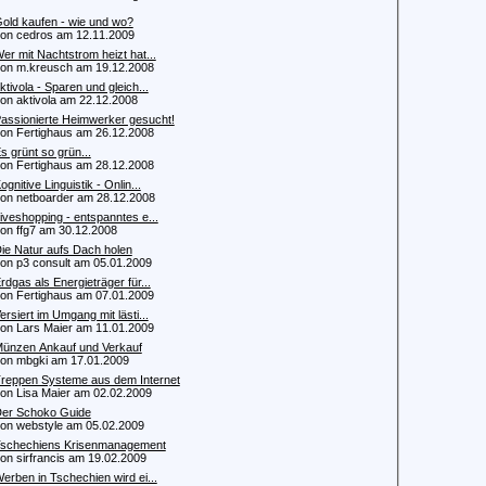
old kaufen - wie und wo?
 cedros am 12.11.2009
er mit Nachtstrom heizt hat...
 m.kreusch am 19.12.2008
ktivola - Sparen und gleich...
 aktivola am 22.12.2008
assionierte Heimwerker gesucht!
 Fertighaus am 26.12.2008
s grünt so grün...
 Fertighaus am 28.12.2008
ognitive Linguistik - Onlin...
 netboarder am 28.12.2008
iveshopping - entspanntes e...
 ffg7 am 30.12.2008
ie Natur aufs Dach holen
 p3 consult am 05.01.2009
rdgas als Energieträger für...
 Fertighaus am 07.01.2009
ersiert im Umgang mit lästi...
 Lars Maier am 11.01.2009
ünzen Ankauf und Verkauf
 mbgki am 17.01.2009
reppen Systeme aus dem Internet
 Lisa Maier am 02.02.2009
er Schoko Guide
 webstyle am 05.02.2009
schechiens Krisenmanagement
 sirfrancis am 19.02.2009
erben in Tschechien wird ei...