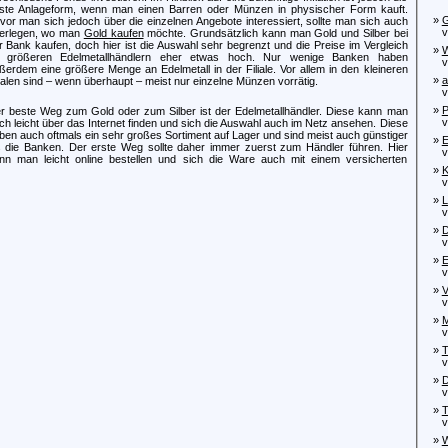
ste Anlageform, wenn man einen Barren oder Münzen in physischer Form kauft.
»
G
vor man sich jedoch über die einzelnen Angebote interessiert, sollte man sich auch
von
erlegen, wo man
Gold kaufen
möchte. Grundsätzlich kann man Gold und Silber bei
r Bank kaufen, doch hier ist die Auswahl sehr begrenzt und die Preise im Vergleich
»
W
 größeren Edelmetallhändlern eher etwas hoch. Nur wenige Banken haben
von
ßerdem eine größere Menge an Edelmetall in der Filiale. Vor allem in den kleineren
»
a
lialen sind – wenn überhaupt – meist nur einzelne Münzen vorrätig.
von
»
P
r beste Weg zum Gold oder zum Silber ist der Edelmetallhändler. Diese kann man
von
ch leicht über das Internet finden und sich die Auswahl auch im Netz ansehen. Diese
ben auch oftmals ein sehr großes Sortiment auf Lager und sind meist auch günstiger
»
E
s die Banken. Der erste Weg sollte daher immer zuerst zum Händler führen. Hier
von
nn man leicht online bestellen und sich die Ware auch mit einem versicherten
»
K
von
»
L
von
»
D
von
»
E
von
»
V
von
»
M
von
»
T
von
»
D
von
»
T
von
»
W