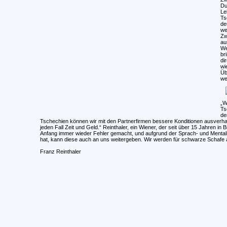
Du
Le
Ts
de
we
Zw
au
We
br
di
wi
Üb
we
„W
Ts
de
Tschechien können wir mit den Partnerfirmen bessere Konditionen ausverha
jeden Fall Zeit und Geld.“ Reinthaler, ein Wiener, der seit über 15 Jahren in 
Anfang immer wieder Fehler gemacht, und aufgrund der Sprach- und Mentali
hat, kann diese auch an uns weitergeben. Wir werden für schwarze Schafe a
Franz Reinthaler