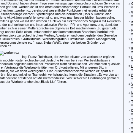
 und Du sind, haben dieser Tage einen einzigartigen deutschsprachigen Service ins
»
G
ben gerufen. werben.cz ist das erste deutschsprachige Portal rund ums Werben in
von
chechien. „werben.cz vereint drei wesentliche Funktionen: einerseits erhält der
»
W
utschsprachige Werber Expertentipps und die berühmten ‚Do’s & Dont’s’, also
von
lche Aktivitäten empfehlenswert sind, und was man besser bleiben lassen sollte.
eitens geben wir mit den werben.cz-News ein elektronisches Magazin mit Aktuellem
»
a
s der tschechischen und internationalen Werbe-, PR- und Agenturszene, damit der
von
rber sich in seiner Muttersprache ein objektives Bild machen kann. Zu guter Letzt
»
P
ingt unsere Seite einen umfassenden und kommentierten Branchenüberblick mit
von
rekten Links zu tschechischen Medien, Agenturen und dem begleitenden Gewerbe
e Druckereien, Grafikstudios, Werbefotografen, Filmstudios, Model-Management,
»
E
ersetzungsdienste etc.“, sagt Stefan Weiß, einer der beiden Gründer von
von
rben.cz.
»
K
von
Ing. Franz Reinthaler, der zweite Initiator von werben.cz ergänzt:
»
L
ir möchten österreichische und deutsche Firmen bei ihren Werbeaktivitäten in
von
chechien begleiten und sie bei Problemen nicht alleine lassen. Wir möchten quasi als
»
D
ren Vertraute die Werbeaktivitäten vor Ort kontrollieren. Mit unserem Sitz in
von
ndeln, die wir dann weitergeben. Eine Zusammenarbeit mit werben.cz spart auf
Brünn lebt und mit einer Tschechin verheiratet ist, kennt die Situation: „Es werden am
»
E
tätsbarriere entstehen oft Missverständnisse. Wer schlechte Erfahrungen gemacht
von
us der Werbebranche eine ‚Black-List’ führen.
»
V
von
»
M
von
»
T
von
»
D
von
»
T
von
»
W
von