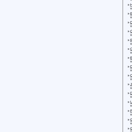
»
H
von
»
E
von
»
D
von
»
O
von
»
R
von
»
O
von
»
E
von
»
D
vo
»
O
vo
»
J
von
»
D
von
»
U
von
»
P
von
»
G
von
»
G