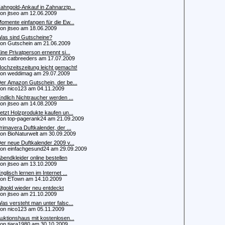
ahngold-Ankauf in Zahnarztp...
 jtseo am 12.06.2009
omente einfangen für die Ew...
 jtseo am 18.06.2009
as sind Gutscheine?
 Gutschein am 21.06.2009
ine Privatperson ernennt si...
 catbreeders am 17.07.2009
ochzeitszeitung leicht gemacht!
 weddimag am 29.07.2009
er Amazon Gutschein, der be...
 nico123 am 04.11.2009
ndlich Nichtraucher werden ...
 jtseo am 14.08.2009
etzt Holzprodukte kaufen un...
 top-pagerank24 am 21.09.2009
rimavera Duftkalender, der ...
 BioNaturwelt am 30.09.2009
er neue Duftkalender 2009 v...
 einfachgesund24 am 29.09.2009
bendkleider online bestellen
 jtseo am 13.10.2009
nglisch lernen im Internet ...
n ETown am 14.10.2009
ltgold wieder neu entdeckt
 jtseo am 21.10.2009
as versteht man unter falsc...
 nico123 am 05.11.2009
uktionshaus mit kostenlosen...
 tiara1980 am 30.10.2009