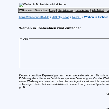
Willkommen:
Besucher
Login
|
Registrieren
|
neue Artikel
|
Alle Artikel
|
I
ArtikelVerzeichnis 0AM.de
»
Artikel
»
News
»
News 9
»
Werben in Tschechi
Werben in Tschechien wird einfacher
Ads
Deutschsprachige Expertentipps auf neuer Webseite Werben Sie schon m
Erfahrung, dass hier ohne fachlich kompetente Betreuung vor Ort das Werbe
meine Werbung aus, welcher tschechischen Agentur vertraue ich, wie soll
schwierige Hürden bei Werbeaktivitäten in einem Land, dessen Sprache ma
groß.
w
Zw