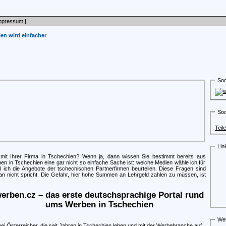
mpressum
|
en wird einfacher
Soc
Soc
Teil
Lin
it Ihrer Firma in Tschechien? Wenn ja, dann wissen Sie bestimmt bereits aus
n in Tschechien eine gar nicht so einfache Sache ist: welche Medien wähle ich für
 ich die Angebote der tschechischen Partnerfirmen beurteilen. Diese Fragen sind
n nicht spricht. Die Gefahr, hier hohe Summen an Lehrgeld zahlen zu müssen, ist
erben.cz – das erste deutschsprachige Portal rund
ums Werben in Tschechien
Wei
ei Österreicher, die seit Jahren in Tschechien leben und mit der Werbebranche auf