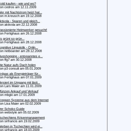
old kaufen - wie und wo?
 cedros am 12.11.2009
er mit Nachtstrom heizt hat...
 m.kreusch am 19.12.2008
ktivola - Sparen und gleich...
 aktivola am 22.12.2008
assionierte Heimwerker gesucht!
 Fertighaus am 26.12.2008
s grünt so grün...
 Fertighaus am 28.12.2008
ognitive Linguistik - Onlin...
 netboarder am 28.12.2008
iveshopping - entspanntes e...
 ffg7 am 30.12.2008
ie Natur aufs Dach holen
 p3 consult am 05.01.2009
rdgas als Energieträger für...
 Fertighaus am 07.01.2009
ersiert im Umgang mit lästi...
 Lars Maier am 11.01.2009
ünzen Ankauf und Verkauf
 mbgki am 17.01.2009
reppen Systeme aus dem Internet
 Lisa Maier am 02.02.2009
er Schoko Guide
 webstyle am 05.02.2009
schechiens Krisenmanagement
 sirfrancis am 19.02.2009
erben in Tschechien wird ei...
 sirfrancis am 18.03.2009