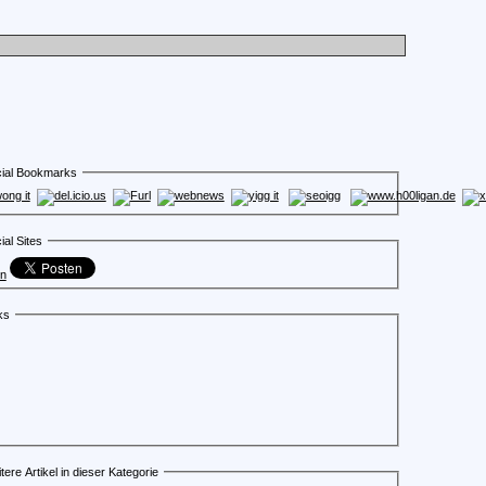
ial Bookmarks
ial Sites
en
ks
tere Artikel in dieser Kategorie