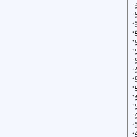
»
Z
von
»
M
von
»
W
von
»
E
von
»
H
von
»
D
von
»
E
von
»
J
von
»
P
von
»
D
von
»
A
von
»
E
vo
»
A
von
»
W
von
»
A
von