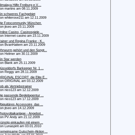
imalaya Hilfe Freiburg e.V....
 martins am 08.11.2009
in schweres Fachgebiet
 whiterose211 am 12.11.2009
ie Fotocommunity München
 jtseo am 23.11.2009
nline Casino, Casinospiele,...
 Internet casino am 23.11.2009
ainer und Regina Franke - K...
 BvanHattem am 23.11.2009
hrwurm gehört und den Songt...
 Helmer am 30.11.2009
in Star werden
 Blank am 25.11.2009
üsseldorfs Barkeeper Nr. 1 ...
n Reggy am 28.11.2009
RIGINAL ESCORT, die Elite E...
n ORIGINAL am 03.12.2009
ob als Vertriebstrainer
 nico123 am 12.12.2009
ie passende Begleitagentur ...
 nico123 am 17.12.2009
biquitäres Accessoire, das ...
 jtseo am 14.12.2009
hotovoltaikanlage - Angebot...
 PV Andy am 21.12.2009
ünstig einkaufen mit einem ...
 Lunaspirit am 03.01.2010
emeinsame Gutschein-Aktion ...