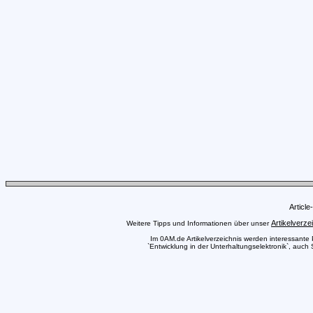
Articl
Artikelverze
Weitere Tipps und Informationen über unser
Im 0AM.de Artikelverzeichnis werden interessante Pr
`Entwicklung in der Unterhaltungselektronik`, auch 