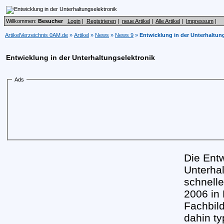
Willkommen:
Besucher
Login
|
Registrieren
|
neue Artikel
|
Alle Artikel
|
Impressum
|
ArtikelVerzeichnis 0AM.de
»
Artikel
»
News
»
News 9
»
Entwicklung in der Unterhaltun
Entwicklung in der Unterhaltungselektronik
Ads
Die Entw
Unterhal
schnelle
2006 in
Fachbild
dahin t