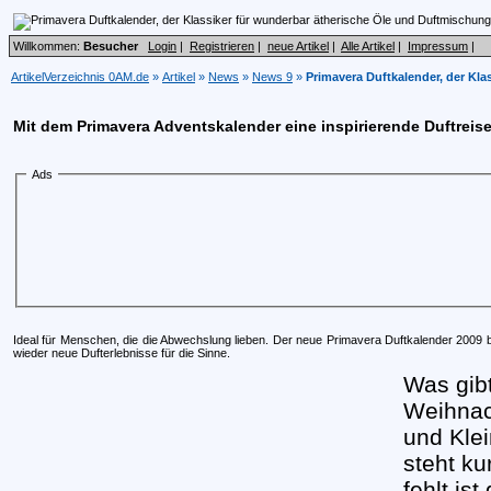
Willkommen:
Besucher
Login
|
Registrieren
|
neue Artikel
|
Alle Artikel
|
Impressum
|
ArtikelVerzeichnis 0AM.de
»
Artikel
»
News
»
News 9
»
Primavera Duftkalender, der Kl
Mit dem Primavera Adventskalender eine inspirierende Duftreis
Ads
Ideal für Menschen, die die Abwechslung lieben. Der neue Primavera Duftkalender 2009 b
wieder neue Dufterlebnisse für die Sinne.
Was gibt
Weihnach
und Klei
steht ku
fehlt is