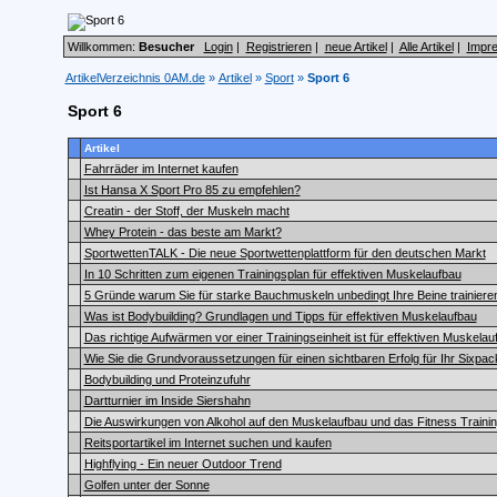
Willkommen:
Besucher
Login
|
Registrieren
|
neue Artikel
|
Alle Artikel
|
Impr
ArtikelVerzeichnis 0AM.de
»
Artikel
»
Sport
»
Sport 6
Sport 6
Artikel
Fahrräder im Internet kaufen
Ist Hansa X Sport Pro 85 zu empfehlen?
Creatin - der Stoff, der Muskeln macht
Whey Protein - das beste am Markt?
SportwettenTALK - Die neue Sportwettenplattform für den deutschen Markt
In 10 Schritten zum eigenen Trainingsplan für effektiven Muskelaufbau
5 Gründe warum Sie für starke Bauchmuskeln unbedingt Ihre Beine trainieren
Was ist Bodybuilding? Grundlagen und Tipps für effektiven Muskelaufbau
Das richtige Aufwärmen vor einer Trainingseinheit ist für effektiven Muskelau
Wie Sie die Grundvoraussetzungen für einen sichtbaren Erfolg für Ihr Sixpac
Bodybuilding und Proteinzufuhr
Dartturnier im Inside Siershahn
Die Auswirkungen von Alkohol auf den Muskelaufbau und das Fitness Traini
Reitsportartikel im Internet suchen und kaufen
Highflying - Ein neuer Outdoor Trend
Golfen unter der Sonne