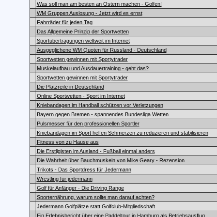
Was soll man am besten an Ostern machen - Golfen!
WM Gruppen Auslosung - Jetzt wird es ernst
Fahrräder für jeden Tag
Das Allgemeine Prinzip der Sportwetten
Sportübertragungen weltweit im Internet
Ausgeglichene WM Quoten für Russland - Deutschland
Sportwetten gewinnen mit Sportytrader
Muskelaufbau und Ausdauertraining - geht das?
Sportwetten gewinnen mit Sportytrader
Die Platzreife in Deutschland
Online Sportwetten - Sport im Internet
Kniebandagen im Handball schützen vor Verletzungen
Bayern gegen Bremen - spannendes Bundesliga Wetten
Pulsmesser für den professionellen Sportler
Kniebandagen im Sport helfen Schmerzen zu reduzieren und stabilisieren
Fitness von zu Hause aus
Die Erstligisten im Ausland - Fußball einmal anders
Die Wahrheit über Bauchmuskeln von Mike Geary - Rezension
Trikots - Das Sportdress für Jedermann
Wrestling für jedermann
Golf für Anfänger - Die Driving Range
Sporternährung, warum sollte man darauf achten?
Jedermann Golfplätze statt Golfclub-Mitgliedschaft
Ein Erlebnisbericht über eine Paddeltour in Hamburg als Betriebsausflug