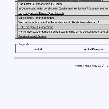
Das perfekte Fitnessstudio zu Hause
In Deutschland leidet bereits jeder Zweite an chronischen Rückenschmerze
Bergsteigen - ein Klasse Sport für sich
Mit Boxbag Ordnung schaffen
Was zeichnet hochwertige Regendecken für Pferde besonders aus?
Golf - ein Sport für jedermann
Nahrungsergänzungsmittel können das Training eines Leistungssportlers un
Sportwetten mit System
Legende
Artikel
Artikel Kategorie
Article-Engine © by
AlexScrip