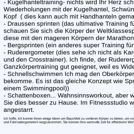
- Kugelhanteltraining- nichts wird Ihr Herz sc
Wiederholungen mit der Kugelhantel, Schwün
Kopf ( dies kann auch mit Handhanteln gema
- Draussen sprinten (das ultimative Training fü
schauen Sie sich die Körper der Weltklassesp
diese mit den mageren Körpern der Marathon
- Bergsprinten (ein anderes super Training für
- Ruderergometer (dies sehe ich nicht als K
und den Crosstrainer). Ich finde, der Rudererg
Ganzkörpertraining gut geeignet, weil es Wide
- Schnellschwimmen Ich mag den Oberkörper
bekomme. Es ist das gleiche Konzept wie Spri
einem Swimmingpool))
- Schattenboxen... Wahnsinnsworkout, aber 
Sie dies besser zu Hause. Im Fitnessstudio 
angestarrt.
Ich hoffe, ich konnte Ihnen einige Ideen um Bauchfett zu verlieren Körper zu bieten, um v
und Fahrradergometern wegzukommen. Sie können Ihre wertvolle Zeit für effektivere Wo