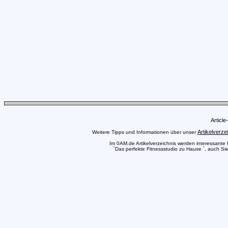
Articl
Artikelverze
Weitere Tipps und Informationen über unser
Im 0AM.de Artikelverzeichnis werden interessante Pr
`Das perfekte Fitnessstudio zu Hause `, auch Sie