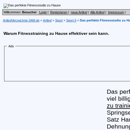
Willkommen:
Besucher
Login
|
Registrieren
|
neue Artikel
|
Alle Artikel
|
Impressum
|
ArtikelVerzeichnis 0AM.de
»
Artikel
»
Sport
»
Sport 6
»
Das perfekte Fitnessstudio zu H
Warum Fitnesstraining zu Hause effektiver sein kann.
Ads
Das perf
viel bil
zu train
Springs
Satz Han
Dehnung