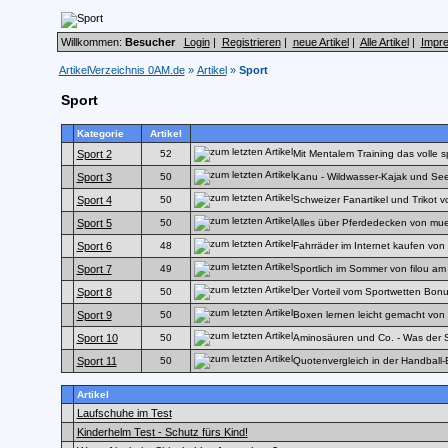
Willkommen:
Besucher
Login
|
Registrieren
|
neue Artikel
|
Alle Artikel
|
Impr
ArtikelVerzeichnis 0AM.de
»
Artikel
»
Sport
Sport
Kategorie
Artikel
Mit Mentalem Training das volle
Sport 2
52
Kanu - Wildwasser-Kajak und Se
Sport 3
50
Schweizer Fanartikel und Trikot v
Sport 4
50
Alles über Pferdedecken von mu
Sport 5
50
Fahrräder im Internet kaufen vo
Sport 6
48
Sportlich im Sommer von filou a
Sport 7
49
Der Vorteil vom Sportwetten Bon
Sport 8
50
Boxen lernen leicht gemacht von 
Sport 9
50
Aminosäuren und Co. - Was der S
Sport 10
50
Quotenvergleich in der Handball-
Sport 11
50
Artikel
Laufschuhe im Test
Kinderhelm Test - Schutz fürs Kind!