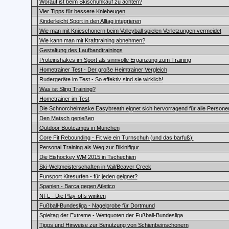
Worauf ist beim Skischuhkauf zu achten?
Vier Tipps für bessere Kniebeugen
Kinderleicht Sport in den Alltag integrieren
Wie man mit Knieschonern beim Volleyball spielen Verletzungen vermeidet
Wie kann man mit Krafttraining abnehmen?
Gestaltung des Laufbandtrainings
Proteinshakes im Sport als sinnvolle Ergänzung zum Training
Hometrainer Test - Der große Heimtrainer Vergleich
Rudergeräte im Test - So effektiv sind sie wirklich!
Was ist Sling Training?
Hometrainer im Test
Die Schnorchelmaske Easybreath eignet sich hervorragend für alle Persone
Den Matsch genießen
Outdoor Bootcamps in München
Core Fit Rebounding - Fit wie ein Turnschuh (und das barfuß)!
Personal Training als Weg zur Bikinifigur
Die Eishockey WM 2015 in Tschechien
Ski-Weltmeisterschaften in Vail/Beaver Creek
Funsport Kitesurfen - für jeden geignet?
Spanien - Barca gegen Atletico
NFL - Die Play-offs winken
Fußball-Bundesliga - Nagelprobe für Dortmund
Spieltag der Extreme - Wettquoten der Fußball-Bundesliga
Tipps und Hinweise zur Benutzung von Schienbeinschonern