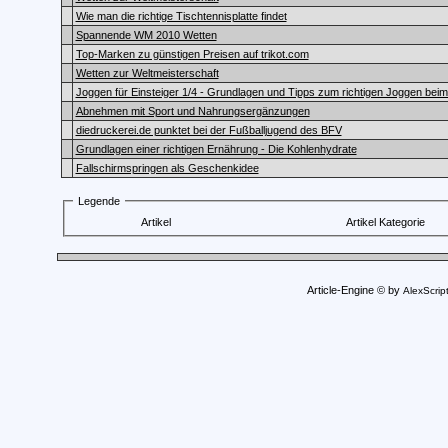
Wie man die richtige Tischtennisplatte findet
Spannende WM 2010 Wetten
Top-Marken zu günstigen Preisen auf trikot.com
Wetten zur Weltmeisterschaft
Joggen für Einsteiger 1/4 - Grundlagen und Tipps zum richtigen Joggen beim 
Abnehmen mit Sport und Nahrungsergänzungen
diedruckerei.de punktet bei der Fußballjugend des BFV
Grundlagen einer richtigen Ernährung - Die Kohlenhydrate
Fallschirmspringen als Geschenkidee
Legende
Artikel
Artikel Kategorie
Article-Engine © by
AlexScrip