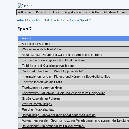
Willkommen:
Besucher
Login
|
Registrieren
|
neue Artikel
|
Alle Artikel
|
Impr
ArtikelVerzeichnis 0AM.de
»
Artikel
»
Sport
»
Sport 7
Sport 7
Artikel
Sportlich im Sommer
Was ist eigentlich Rad Polo?
Muskelaufbau Ernährung während der Arbeit und im Beruf
Eiweiss unterstützt gezielt den Muskelaufbau
Fit bleiben und Krankheiten vorbeugen
Dauerhaft abnehmen - Was klappt wirklich?
Informationen rund um Fitness und Körper im Bodybuilding Blog
Fahrrad fahren wie die Profis
Tischtennis im eigenen Heim
Sportwetten - Mit etwas Glück und Wissen zum Geldgewinn
Große Auswahl an Pokalen
Warum Bodybuilding?
Rascher Muskelaufbau
Bodybuilding - entweder man hasst oder man liebt es
Aufwärmen vor dem Sport schützt vor Verletzungen und steigert die Leistung
Bei welchem Buchmacher im Fußball wetten?