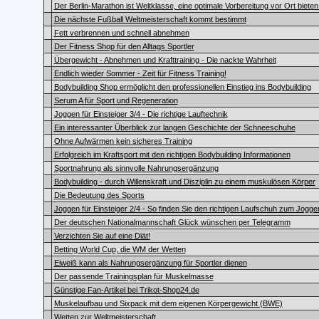
Der Berlin-Marathon ist Weltklasse, eine optimale Vorbereitung vor Ort biete
Die nächste Fußball Weltmeisterschaft kommt bestimmt
Fett verbrennen und schnell abnehmen
Der Fitness Shop für den Alltags Sportler
Übergewicht - Abnehmen und Krafttraining - Die nackte Wahrheit
Endlich wieder Sommer - Zeit für Fitness Training!
Bodybuilding Shop ermöglicht den professionellen Einstieg ins Bodybuilding
Serum A für Sport und Regeneration
Joggen für Einsteiger 3/4 - Die richtige Lauftechnik
Ein interessanter Überblick zur langen Geschichte der Schneeschuhe
Ohne Aufwärmen kein sicheres Training
Erfolgreich im Kraftsport mit den richtigen Bodybuilding Informationen
Sportnahrung als sinnvolle Nahrungsergänzung
Bodybuilding - durch Willenskraft und Disziplin zu einem muskulösen Körper
Die Bedeutung des Sports
Joggen für Einsteiger 2/4 - So finden Sie den richtigen Laufschuh zum Jogge
Der deutschen Nationalmannschaft Glück wünschen per Telegramm
Verzichten Sie auf eine Diät!
Betting World Cup, die WM der Wetten
Eiweiß kann als Nahrungsergänzung für Sportler dienen
Der passende Trainingsplan für Muskelmasse
Günstige Fan-Artikel bei Trikot-Shop24.de
Muskelaufbau und Sixpack mit dem eigenen Körpergewicht (BWE)
Wetten zur Weltmeisterschaft