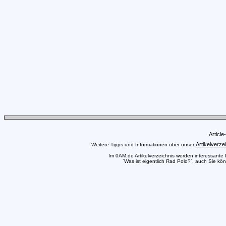
Articl
Artikelverze
Weitere Tipps und Informationen über unser
Im 0AM.de Artikelverzeichnis werden interessante Pr
`Was ist eigentlich Rad Polo?`, auch Sie kön