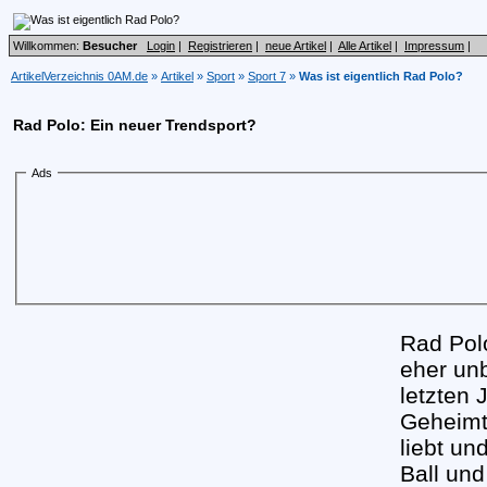
Willkommen:
Besucher
Login
|
Registrieren
|
neue Artikel
|
Alle Artikel
|
Impressum
|
ArtikelVerzeichnis 0AM.de
»
Artikel
»
Sport
»
Sport 7
»
Was ist eigentlich Rad Polo?
Rad Polo: Ein neuer Trendsport?
Ads
Rad Polo
eher unb
letzten
Geheimt
liebt un
Ball un