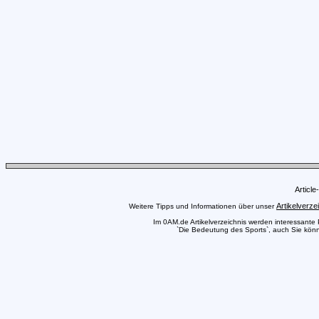
Articl
Artikelverze
Weitere Tipps und Informationen über unser
Im 0AM.de Artikelverzeichnis werden interessante Pr
`Die Bedeutung des Sports`, auch Sie könne