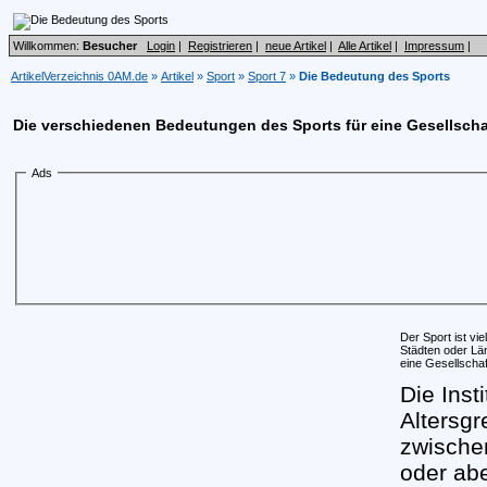
Willkommen:
Besucher
Login
|
Registrieren
|
neue Artikel
|
Alle Artikel
|
Impressum
|
ArtikelVerzeichnis 0AM.de
»
Artikel
»
Sport
»
Sport 7
»
Die Bedeutung des Sports
Die verschiedenen Bedeutungen des Sports für eine Gesellscha
Ads
Der Sport ist vi
Städten oder L
eine Gesellschaf
Die Inst
Altersgr
zwischen
oder ab