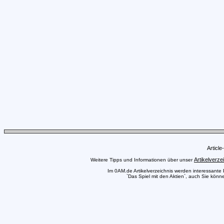
Articl
Artikelverze
Weitere Tipps und Informationen über unser
Im 0AM.de Artikelverzeichnis werden interessante Pr
`Das Spiel mit den Aktien`, auch Sie könne