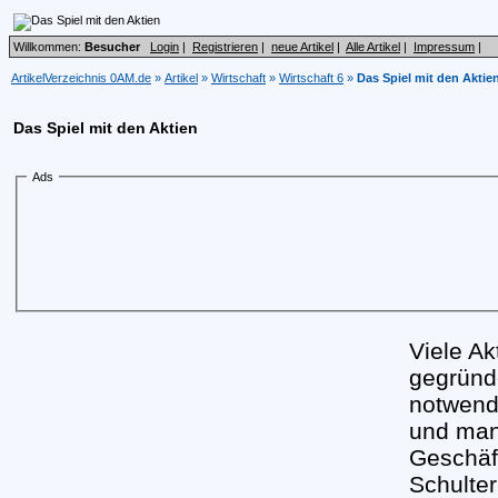
Willkommen:
Besucher
Login
|
Registrieren
|
neue Artikel
|
Alle Artikel
|
Impressum
|
ArtikelVerzeichnis 0AM.de
»
Artikel
»
Wirtschaft
»
Wirtschaft 6
»
Das Spiel mit den Aktie
Das Spiel mit den Aktien
Ads
Viele Ak
gegründe
notwend
und man
Geschäft
Schulter