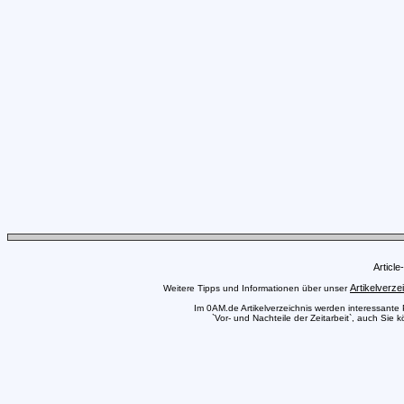
Articl
Artikelverze
Weitere Tipps und Informationen über unser
Im 0AM.de Artikelverzeichnis werden interessante Pr
`Vor- und Nachteile der Zeitarbeit`, auch Sie 