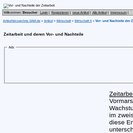
Willkommen:
Besucher
Login
|
Registrieren
|
neue Artikel
|
Alle Artikel
|
Impressum
|
ArtikelVerzeichnis 0AM.de
»
Artikel
»
Wirtschaft
»
Wirtschaft 6
»
Vor- und Nachteile der Z
Zeitarbeit und deren Vor- und Nachteile
Ads
Zeitarbe
Vormarsc
Wachstu
im zweis
diese E
untersch