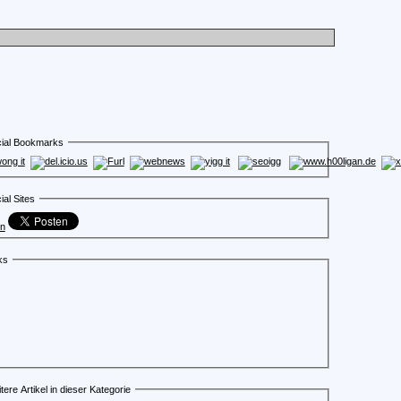
ial Bookmarks
ial Sites
en
ks
tere Artikel in dieser Kategorie