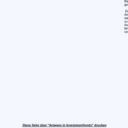
Ba
ge
Ei
An
wi
sc
Au
lä
se
Diese Seite über "Anlagen in Investmentfonds" drucken