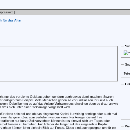
mpressum
|
 für das Alter
Soc
Soc
Teil
Lin
cht nur das verdiente Geld ausgeben sondern auch etwas damit machen. Sparen
er anlegen zum Beispiel. Viele Menschen gehen so vor und lassen Ihr Geld auch
beiten. Dabei kommt es auf das Anlage Verhalten des einzelnen eben so drauf an wie
s was sich unter einer Geldanlage vorgestellt wird.
für diese sein soll und ob das eingesetzte Kapital kurzfristig benötigt oder auch mal
r einen längeren Zeitraum verliehen werden kann. Für Anleger die auf Ihre
vestitionen nur kurze Zeit verzichten können ist es sinnvoll sich um Tages oder
stgeldkonten zu bemühen. Für Anleger die länger auf das eingesetzte Kapital
Wei
rzichten können lohnt sich ein Blick auf Fonds. Diese sind auch geeignet um für ein