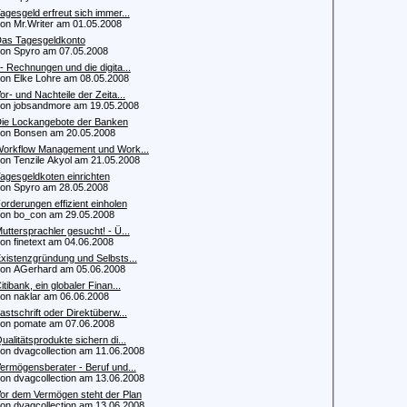
agesgeld erfreut sich immer...
 Mr.Writer am 01.05.2008
as Tagesgeldkonto
 Spyro am 07.05.2008
- Rechnungen und die digita...
 Elke Lohre am 08.05.2008
or- und Nachteile der Zeita...
 jobsandmore am 19.05.2008
ie Lockangebote der Banken
 Bonsen am 20.05.2008
orkflow Management und Work...
 Tenzile Akyol am 21.05.2008
agesgeldkoten einrichten
 Spyro am 28.05.2008
orderungen effizient einholen
 bo_con am 29.05.2008
uttersprachler gesucht! - Ü...
 finetext am 04.06.2008
xistenzgründung und Selbsts...
 AGerhard am 05.06.2008
itibank, ein globaler Finan...
 naklar am 06.06.2008
astschrift oder Direktüberw...
 pomate am 07.06.2008
ualitätsprodukte sichern di...
 dvagcollection am 11.06.2008
ermögensberater - Beruf und...
 dvagcollection am 13.06.2008
or dem Vermögen steht der Plan
 dvagcollection am 13.06.2008