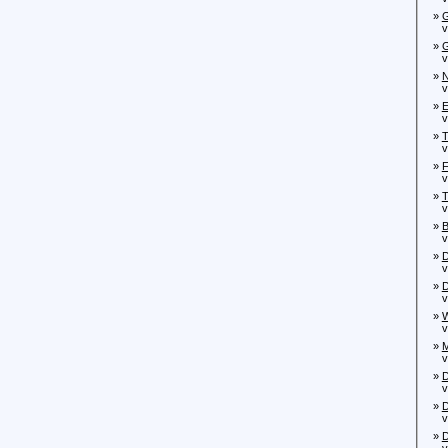
»
G
von
»
G
von
»
N
von
»
E
von
»
T
von
»
F
von
»
T
von
»
B
von
»
D
von
»
D
von
»
W
von
»
M
von
»
D
von
»
D
von
»
D