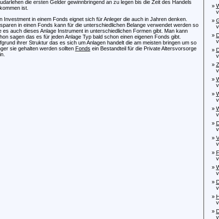
udarlehen die ersten Gelder gewinnbringend an zu legen bis die Zeit des Handels
»
W
kommen ist.
von
n Investment in einem Fonds eignet sich für Anleger die auch in Jahren denken.
»
G
sparen in einen Fonds kann für die unterschiedlichen Belange verwendet werden so
von
e es auch dieses Anlage Instrument in unterschiedlichen Formen gibt. Man kann
»
D
hon sagen das es für jeden Anlage Typ bald schon einen eigenen Fonds gibt.
von
fgrund ihrer Struktur das es sich um Anlagen handelt die am meisten bringen um so
nger sie gehalten werden sollten
Fonds
ein Bestandteil für die Private Altersvorsorge
»
D
in.
von
»
Z
von
»
W
von
»
W
vo
»
W
von
»
D
von
»
V
von
»
F
von
»
W
von
»
D
von
»
H
von
»
D
von