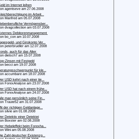
eld im Internet leihen
 agentseve am 27.06.2008
leichberechtigung im Arbeit...
 Manfred am 05.07.2008
ebenberufliche Vermögensber...
 dvagcollection am 03.07.2008
xternes Debitorenmanagement
 bo_con am 10.07.2008
agesgeld- und Girokonto Ver...
 peterbrueller am 12.07.2008
onds, auch für das Alter
 dietsch7 am 15.07.2008
op-Zinsen mit Festgeld
 becci am 19.07.2008
eratungsschwerpunkt für kle...
 accumbare am 18.07.2008
er USD kehrt nach einer tie...
 ForexAnalyse am 23.07.2008
er USD hat nach einem frühe...
 ForexAnalyse am 24.07.2008
ie man persönlich seine Fin...
 Traute52 am 31.07.2008
it der richtigen Geldanlage...
 silvie am 01.08.2008
er Detektiv einer Detektei
 Boxster am 02.08.2008
er Hebeleffekt beim Forexha...
 Wini am 05.08.2008
ie Zahl deutscher Existenzg...