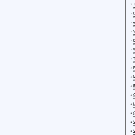
»
T
von
»
D
von
»
e
von
»
V
von
»
D
von
»
W
von
»
T
von
»
F
von
»
M
von
»
E
von
»
C
von
»
L
von
»
Q
von
»
V
von
»
V
von