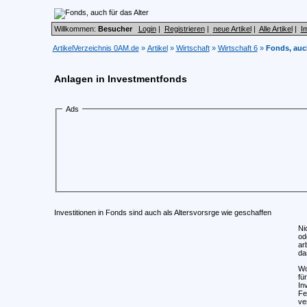
Willkommen:
Besucher
Login
|
Registrieren
|
neue Artikel
|
Alle Artikel
|
I
ArtikelVerzeichnis 0AM.de
»
Artikel
»
Wirtschaft
»
Wirtschaft 6
»
Fonds, auch
Anlagen in Investmentfonds
Ads
Investitionen in Fonds sind auch als Altersvorsrge wie geschaffen
Ni
od
ar
da
Wo
fü
In
Fe
ve