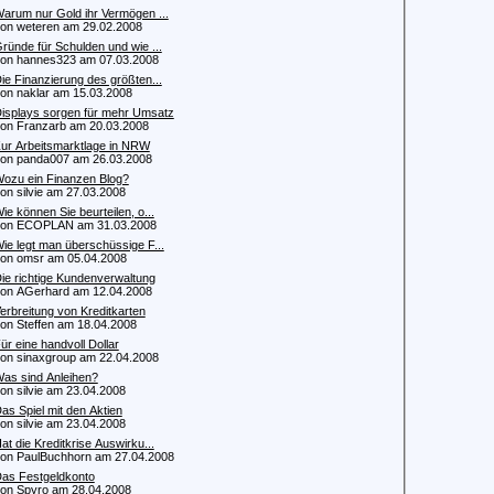
arum nur Gold ihr Vermögen ...
 weteren am 29.02.2008
ründe für Schulden und wie ...
 hannes323 am 07.03.2008
ie Finanzierung des größten...
 naklar am 15.03.2008
isplays sorgen für mehr Umsatz
 Franzarb am 20.03.2008
ur Arbeitsmarktlage in NRW
 panda007 am 26.03.2008
ozu ein Finanzen Blog?
 silvie am 27.03.2008
ie können Sie beurteilen, o...
n ECOPLAN am 31.03.2008
ie legt man überschüssige F...
 omsr am 05.04.2008
ie richtige Kundenverwaltung
 AGerhard am 12.04.2008
erbreitung von Kreditkarten
 Steffen am 18.04.2008
ür eine handvoll Dollar
 sinaxgroup am 22.04.2008
as sind Anleihen?
 silvie am 23.04.2008
as Spiel mit den Aktien
 silvie am 23.04.2008
at die Kreditkrise Auswirku...
 PaulBuchhorn am 27.04.2008
as Festgeldkonto
 Spyro am 28.04.2008